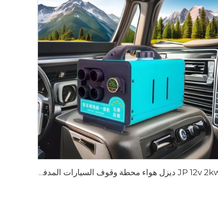
JP 12v 2kw ديزل هواء محطة وقوف السيارات المدفئة لمختلف السيارات مع تحكم LED في فصل الشتاء