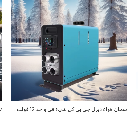
سخان هواء ديزل جي بي كل شيء في واحد 12 فولت 24 فولت 2 كيلوواط جهاز تحكم شاشة LCD عن بعد للسيارة RV