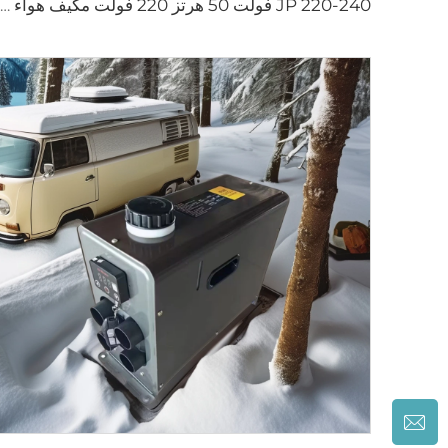
JP 220-240 فولت 50 هرتز 220 فولت مكيف هواء سقف للسيارة والمركبات الترفيهية للكارافان والموتور هوم