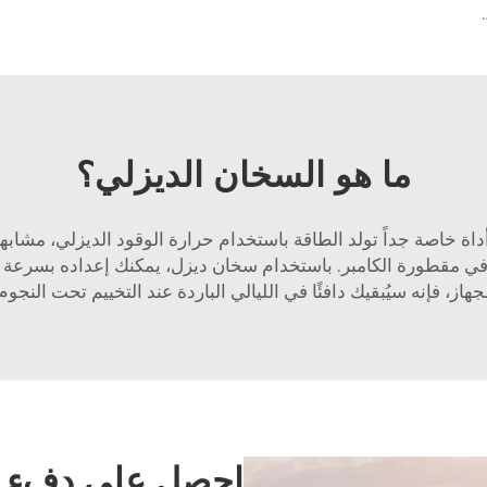
سيارات الديزل سخانات مواقف السيارات 12v 24v للسيارات شاحنة RV
ما هو السخان الديزلي؟
أداة خاصة جداً تولد الطاقة باستخدام حرارة الوقود الديزلي، مشابهة
في مقطورة الكامبر. باستخدام سخان ديزل، يمكنك إعداده بسرعة ثم
جهاز، فإنه سيُبقيك دافئًا في الليالي الباردة عند التخييم تحت النجوم
احصل على دفء منز