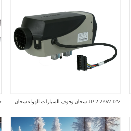
JP 2.2KW 12V سخان وقوف السيارات الهواء سخان غاز للسيارات الشاحنات القوارب المقطورة