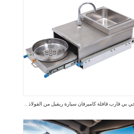
جي بي قارب قافلة كاميرفان سيارة ريفيل من الفولاذ المقاوم للصدأ سحب خارج غاز الموقد الموقد مع غسل المياه المدمج والصنبور