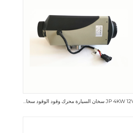
JP 4KW 12V سخان السيارة محرك وقود الوقود سخان وقود الوقود السفن سخان الديزل مماثل لـ Webasto