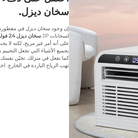
سخان ديزل.
إن وجود سخان ديزل في مقطورة ال
لسخانات JP
سخان ديزل 24 فولت
على أنه أمر غير مريح، لكنه لا يج
بجميع الأشياء التي تجعل التخييم م
كما تفعل في منزلك. تخيّن نفسك من
تهب الرياح الباردة في الخارج. اخرج