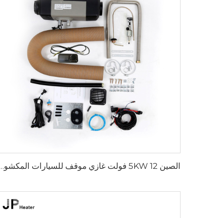
الصين 5KW 12 فولت غازي موقف للسيارات المكشوفة سخان هوائي سخان البنزين محطة وقو