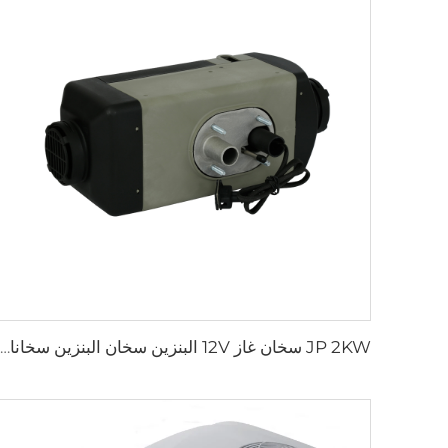
JP 2KW سخان غاز 12V البنزين سخان البنزين سخانات وقوف السيارات