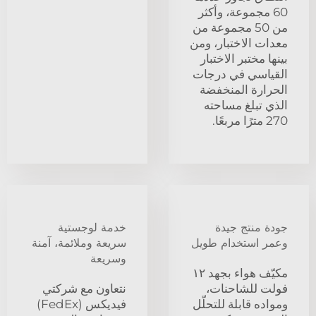
60 مجموعة، وأكثر
من 50 مجموعة من
معدات الاختبار، ومن
بينها مختبر الاختبار
القياسي في درجات
الحرارة المنخفضة
الذي تبلغ مساحته
270 مترًا مربعًا.
جودة منتج جيدة
خدمة لوجستية
وعمر استخدام طويل
سريعة وملائمة، آمنة
وسريعة
مكيّف هواء بجهد ١٢
فولت للشاحنات،
نتعاون مع شركتي
ومواده قابلة للتحلّل
فيديكس (FedEx)