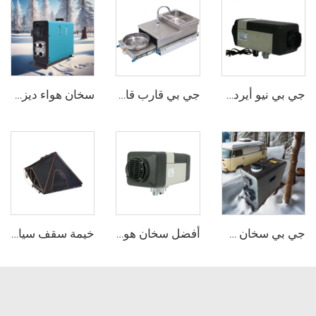
جي بي نيو أيردونيك 2 كيلوواط 12 فولت 24 فولت سخان وقوف للطائرات كامبير RV قوافل شاحنات شاحنات شاحنات مشابهة لويباستو
جي بي قارب قافلة كاميرفان سيارة ريفيل من الفولاذ المقاوم للصدأ سحب خارج غاز الموقد الموقد مع غسل المياه المدمج والصنبور
سخان هواء ديزل جي بي كل شيء في واحد 12 فولت 24 فولت 2 كيلوواط جهاز تحكم شاشة LCD عن بعد للسيارة RV
جي بي سخان سيارات الديزل عالي الجودة 2kw جميعها في واحد سخان سيارات الديزل سخانات مواقف السيارات 12v 24v للسيارات شاحنة RV
أفضل سخان هواء لـ Lpg 4KW 24V سخان وقوف السيارات للسيارة
خيمة سقف سيارة مثلث للخييمات جي بي (JP) خيمة سقف سيارة شكل صلب (Clamshell) أسود رمادى (Black Gray) ألومنيوم 4 أشخاص خيمة سقف صلبة (Hard Shell)