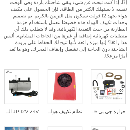
إذًا، إذا كنت تبحث عن شيء يبقي شاحنتك باردة وفي الوقت
نفسه لا يستهلك الكثير من الطاقة، فإن الحصول على مكيف
هواء بجهد 12 فولت سيكون مثل التزيين بالكريم! تم تصميم
وحدات تكييف الهواء هذه خصيصًا لتعمل باستخدام حزمة
البطارية من حيث التغذية الكهربائية. وقد لا يتطلب ذلك أي
متطلبات كهربائية إضافية أو غيرها من الحاجات المشابهة. أليس
هذا رائعًا؟ إنها ميزة رائعة لأنها تتيح لك الحفاظ على برودة
الشاحنة دون الحاجة إلى تشغيل وإيقاف المحرك، وهو ما يُعد
أمرًا مزعجًا.
حرارة جي بي 6 كيلوواط 12 فولت LPG غاز كومبي 110 فولت 220 فولت هواء وماء ساخن مماثل لترما كومبي 6e
نظام تكييف هواء متزامن للسيارات المركبة للسيارات ذات الشاحنة / الرافعة
JP 12V 24V الديزل سخان المياه السائل سخان المياه للوقوف 5KW للشاحنة