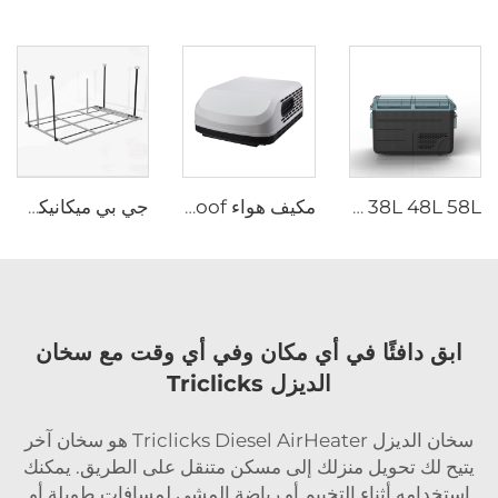
JP 38L 48L 58L مزدوج المنطقة المحمول للتخييم الكهربائي المبرد صندوق DC ضاغط المجمد الثلاجة ثلاجات سيارات
مكيف هواء JP Top Roof لمقطورة تخييم، مكيف هواء 115 فولت لمقطورة تخييم وسيارات منزلية متحركة (RV)
جي بي ميكانيكي التبديل RV مركبة ترفيهية سيارة منزل ملحقات RV الأجهزة كامبر فان DIY الكهربائية الألومنيوم سرير مصعد
ابق دافئًا في أي مكان وفي أي وقت مع سخان
الديزل Triclicks
سخان الديزل Triclicks Diesel AirHeater هو سخان آخر
يتيح لك تحويل منزلك إلى مسكن متنقل على الطريق. يمكنك
استخدامه أثناء التخييم أو رياضة المشي لمسافات طويلة أو