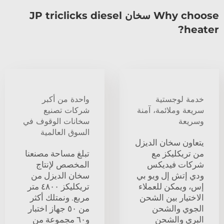
Why choose سخان JP triclicks diesel
heater?
خدمة لوجستية
واحدة من أكبر
سريعة وملائمة، آمنة
شركات تصنيع
وسريعة
سخانات الوقوف في
السوق العالمية
يتعاون سخان الديزل
من تريكليكز مع
تبلغ مساحة مصنعنا
شركات فيديكس
المخصص لإنتاج
ودي إتش إل ويو بي
سخان الديزل من
إس، ويمكن للعملاء
تريكليكز ٤٨٠٠ متر
الاختيار بين الشحن
مربع. ونمتلك أكثر
الجوي والشحن
من ٥٠ جهاز اختبار
البري والشحن
و٦٠ مجموعة من