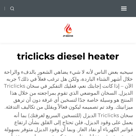
triclicks diesel heater
سيحبه بعض الناس لأنه لا شيء يضاهي الشعور بالدفء والراحة
خلال أشهر الشتاء الباردة، ولكن هل ترغب فعلاً في ذلك؟ جربه
الآن – إذا كانت إجابتك نعم، فعليك التفكير في سخان Triclicks
الديزل. السخان الموضعي الذي تقوم بمراجعته من خلال هذا
المنتج هو وسيلة خاصة جدًا لتسخين أي غرفة دون أن ترهق
ميزانيتك. وقد تم تصميمه ليكون فعالاً ويقلل من تكاليف التدفئة.
سخان Triclicks الديزل (للتسخين السريع لغرفتك) بما أنه
يعمل على وقود الديزل، فلن تحتاج إلى القلق بشأن ارتفاع
فواتير الكهرباء أو نفاد الغاز. وبما أن وقود الديزل متوفر بسهولة