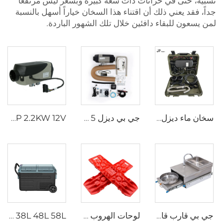
نسبية، حتى في خزانات ذات سعة كبيرة وبسعر ليس مرتفعاً
جداً، فقد يعني ذلك أن اقتناء هذا السخان خياراً أسهل بالنسبة
لمن يسعون للبقاء دافئين خلال تلك الشهور الباردة.
سخان ماء ديزل هوائي عالمي 2kw كل شيء في واحد 12V و 24V سخان هوائي ديزل للوقوف خيمة محمولة سخان ديزل للتخييم
جي بي ديزل 5 كيلوواط 12 فولت 24 فولت محرك سيارات محرك سيارات هوائي مشابه لويباستو للمتجولات
JP 2.2KW 12V سخان وقوف السيارات الهواء سخان غاز للسيارات الشاحنات القوارب المقطورة
جي بي قارب قافلة كاميرفان سيارة ريفيل من الفولاذ المقاوم للصدأ سحب خارج غاز الموقد الموقد مع غسل المياه المدمج والصنبور
لوحات الهروب عبر البلاد مجموعة استرداد الجر لوحات استرداد الجر مسارات السيارات للسيارات جيب خارج الطريق
JP 38L 48L 58L البطارية المحمولة تعمل بالبطارية ثلاجة صغيرة ثلاجة سيارة مجمد مع محول التيار المتردد للاستخدام المنزلي للتخييم DC 12v/24V