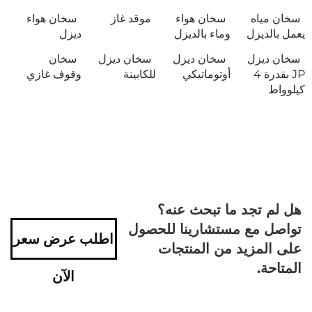
سخان مياه
سخان هواء
موقد غاز
سخان هواء
يعمل بالديزل
وماء بالديزل
ديزل
سخان ديزل
سخان ديزل
سخان ديزل
سخان
JP بقدرة 4
أوتوماتيكي
للكابينة
وقوف غازي
كيلوواط
هل لم تجد ما تبحث عنه؟
تواصل مع مستشارينا للحصول
اطلب عرض سعر
على المزيد من المنتجات
المتاحة.
الآن