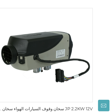
JP 2.2KW 12V سخان وقوف السيارات الهواء سخ