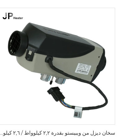
سخان ديزل من ويبيستو بقدرة ٢,٢ كيلوواط / ٢,٦ كيلوواط، ١٢ فولت / ٢٤ فولت، لمقصورة الشاحنات ووقت الوقوف، سخان هواء من إبيرسباخر