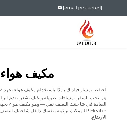
[email protected]
مكيف هواء بجهد 12 فولت للشا
احتفظ بمسار قيادتك باردًا باستخدام مكيف هواء بجهد 12 فولت
هل تحب السفر لمسافات طويلة ولكنك تشعر بعدم الراحة بس
القيادة في شاحنتك النصف نقل — وهو مكيف هواء بجهد 12 فولت للشاحنات النصف نقل. قد يكون سؤالك الآن: ما هذا بالضب
JP Heater يمكنك تركيبه بنفسك داخل شاحنتك ال
الارتفاع.