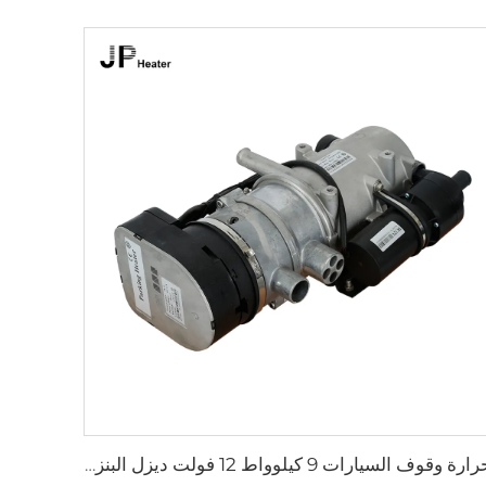
حرارة وقوف السيارات 9 كيلوواط 12 فولت ديزل البنزين حرارة للشاحنات الحفارة الحافلة خارج الطريق