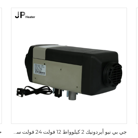
جي بي نيو أيردونيك 2 كيلوواط 12 فولت 24 فولت سخان وقوف للطائرات كامبير RV قوافل شاحنات شاحنات شاحنات مشابهة لويباستو