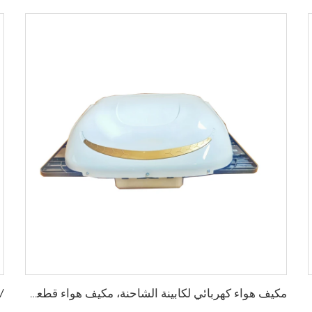
مكيف هواء كهربائي لكابينة الشاحنة، مكيف هواء قطعة واحدة/من النوع العلوي بجهد 24 فولت