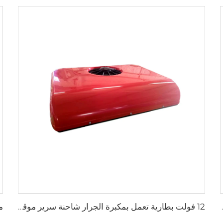
24 للشاحنة RV قارب
12 فولت بطارية تعمل بمكبرة الجرار شاحنة سرير موقف للسيارات مكيف الهواء للشاحنة