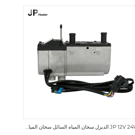
JP 12V 24V الديزل سخان المياه السائل سخان المياه للوقوف 5KW للشاحنة