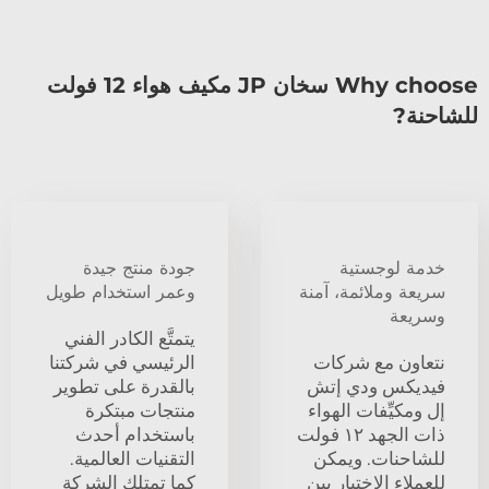
Why choose سخان JP مكيف هواء 12 فولت
للشاحنة?
خدمة لوجستية
جودة منتج جيدة
سريعة وملائمة، آمنة
وعمر استخدام طويل
وسريعة
يتمتَّع الكادر الفني
نتعاون مع شركات
الرئيسي في شركتنا
فيديكس ودي إتش
بالقدرة على تطوير
إل ومكيِّفات الهواء
منتجات مبتكرة
ذات الجهد ١٢ فولت
باستخدام أحدث
للشاحنات. ويمكن
التقنيات العالمية.
للعملاء الاختيار بين
كما تمتلك الشركة