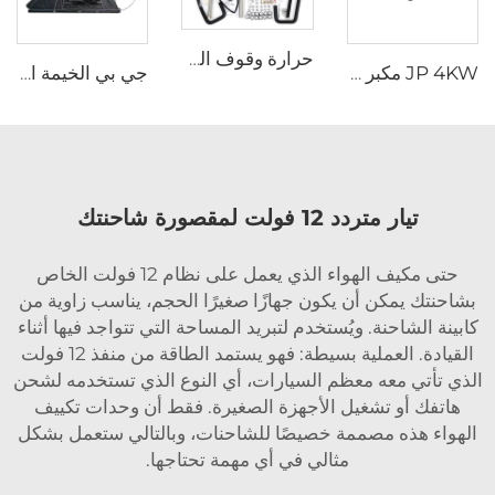
حرارة وقوف السيارات السائلة 5KW 12V حرارة السيارة الغاز البنزين حرارة مائية هيدرونية
JP 4KW مكبر هوائي لجميع المركبات محرك الديزل محرك الوقوف 12V 24V محرك هوائي
جي بي الخيمة الجديدة في الهواء الطلق سهلة التثبيت الألومنيوم كلامشيل سيارات الأجرة 3 شخص خيمة سطحية أستراليا خيمة سطحية صلبة
تيار متردد 12 فولت لمقصورة شاحنتك
حتى مكيف الهواء الذي يعمل على نظام 12 فولت الخاص
بشاحنتك يمكن أن يكون جهازًا صغيرًا الحجم، يناسب زاوية من
كابينة الشاحنة. ويُستخدم لتبريد المساحة التي تتواجد فيها أثناء
القيادة. العملية بسيطة: فهو يستمد الطاقة من منفذ 12 فولت
الذي تأتي معه معظم السيارات، أي النوع الذي تستخدمه لشحن
هاتفك أو تشغيل الأجهزة الصغيرة. فقط أن وحدات تكييف
الهواء هذه مصممة خصيصًا للشاحنات، وبالتالي ستعمل بشكل
مثالي في أي مهمة تحتاجها.