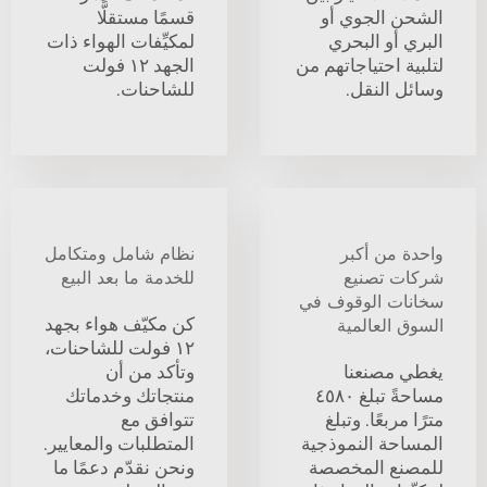
الشحن الجوي أو
قسمًا مستقلًّا
البري أو البحري
لمكيِّفات الهواء ذات
لتلبية احتياجاتهم من
الجهد ١٢ فولت
وسائل النقل.
للشاحنات.
واحدة من أكبر
نظام شامل ومتكامل
شركات تصنيع
للخدمة ما بعد البيع
سخانات الوقوف في
كن مكيّف هواء بجهد
السوق العالمية
١٢ فولت للشاحنات،
يغطي مصنعنا
وتأكد من أن
مساحةً تبلغ ٤٥٨٠
منتجاتك وخدماتك
مترًا مربعًا. وتبلغ
تتوافق مع
المساحة النموذجية
المتطلبات والمعايير.
للمصنع المخصصة
ونحن نقدّم دعمًا ما