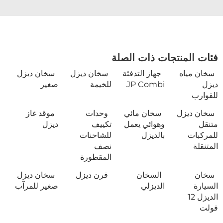
فئات المنتجات ذات الصلة
سخان مياه
جهاز التدفئة
سخان ديزل
سخان ديزل
ديزل
JP Combi
للخيمة
صغير
للقوارب
سخان ديزل
سخان مائي
وحدات
موقد غاز
متنقل
وهوائي يعمل
تكييف
ديزل
للمركبات
بالديزل
للشاحنات
المتنقلة
نصف
المقطورة
سخان
السخان
فرن ديزل
سخان ديزل
السيارة
الديزلي
صغير للمرآب
الديزل 12
فولت