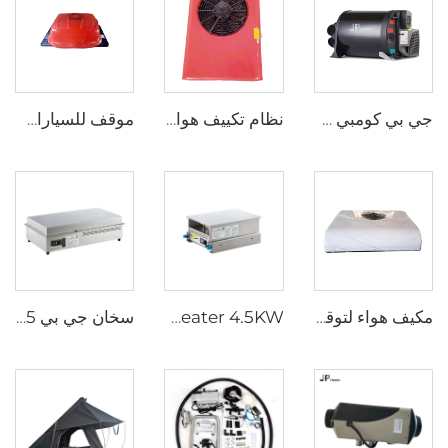
جي بي كومبي 6E LPG 6kw 12v هواء وماء سخان للسيارة الركاب، المقطورة مشابهة لتروما
نظام تكييف هواء متزامن للسيارات المركبة للسيارات ذات الشاحنة / الرافعة
موقف للسيارات كل شيء في واحد مكيف الهواء 24v للشاحنة RV قارب
مكيف هواء لتوقف كابينة الشاحنة 24 فولت مع ضمان طويل الأمد لمكيف هواء الشاحنة النائمة
JP Heater 4.5KW الموقد الديزل 12V الموقد الديزل القافلة الطباخ المطبخ المنزلق للطباخ RV
سخان جي بي 4.5 كيلوواط مقلاة ديزل محمولة موقد 12 فولت مقلاة ديزل