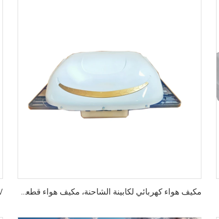
مكيف هواء كهربائي لكابينة الشاحنة، مكيف هواء قطعة واحدة/من النوع العلوي بجهد 24 فولت