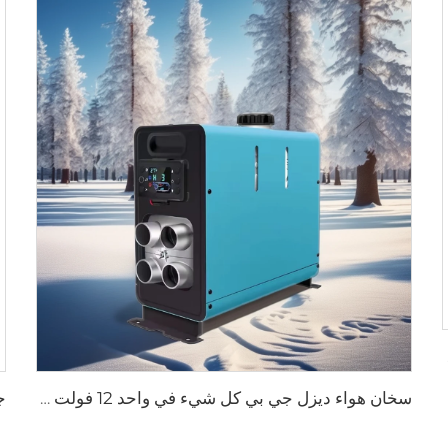
هيدرونية
سخان هواء ديزل جي بي كل شيء في واحد 12 فولت 24 فولت 2 كيلوواط جهاز تحكم شاشة LCD عن بعد للسيارة RV