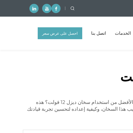
الخدمات
اتصل بنا
احصل على عرض سعر
مجاني
هل تقضي الكثير من وقتك في القيادة خلال الشتاء وتشعر بالبرودة الشديدة داخل السيارة؟ إذا كان هذا هو حالك، فما الحل الأفضل من استخدام سخان ديزل 12 فولت؟ هذه
يب هذا السخان، وكيفية إعداده لتحسين تجربة قيادتك