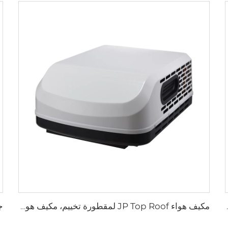
ص خيمة سطحية أستراليا خيمة سطحية صلبة
مكيف هواء JP Top Roof لمقطورة تخييم، مكيف هواء 115 فولت لمقطورة تخييم وسيارات منزلية متحركة (RV)