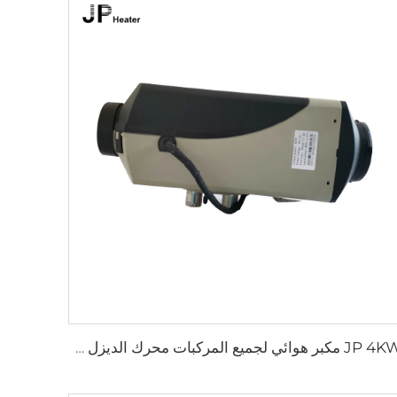
JP 4KW مكبر هوائي لجميع المركبات محرك الديزل محرك الوقوف 12V 24V محرك هوائي