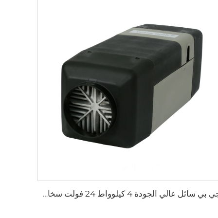
جي بي سائل عالي الجودة 4 كيلوواط 24 فولت سخان وقوف السيارات للقوارب