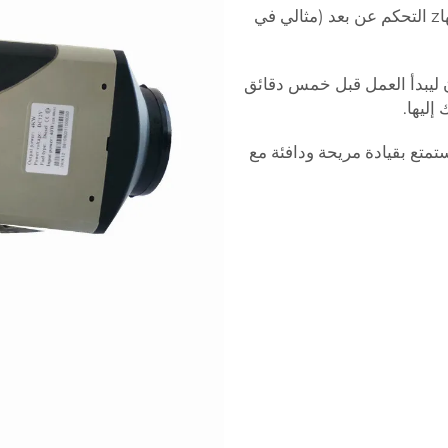
جهاز التحكم عن بعد: - سخّن سيارتك باستخدام جهاz التحكم عن بعد (مثالي في
ن ليبدأ العمل قبل خمس دقائق
إليها.
تمتع بقيادة مريحة ودافئة مع