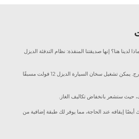
 لدينا هنا؟ إنها صديقتنا المنقذة: نظام التدفئة الديزل
هذا الأمر واضح جدًا، ولكنه يوفر لك الوقت: لا داعي للانتظار أكثر حتى يسخن المحرك إذا كان الجو شتويًا وباردًا جدًا في الخارج. يمكن تشغيل سخان السيارة الديزل 12 فولت مسبقًا
تك، حيث ستشعر بانخفاض تكاليف الغاز.
م عن بعد، أو يمكنك أيضًا إيقافه عند الحاجة، مما يوفر لك طبقة إضافية من