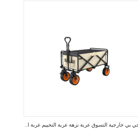
جي بي خارجية التسوق عربة نزهة عربة التخييم عربة التخييم قابلة للطي