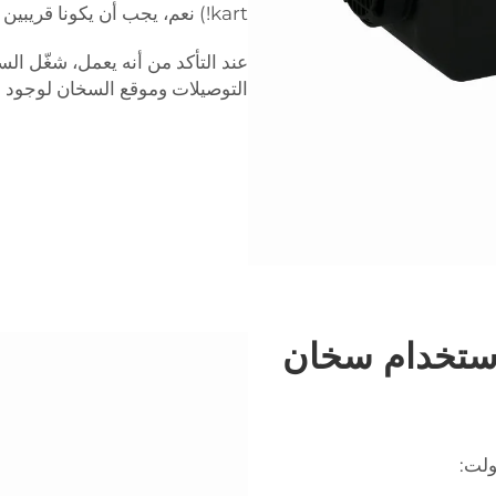
kart!) نعم، يجب أن يكونا قريبين جدًا من بعضهما البعض.
عند التأكد من أنه يعمل، شغّل ا
التوصيلات وموقع السخان لوجود 
استخدام سخان