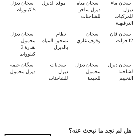
سخان ماء
سخان مياه
موقد الديزل
سخان ديزل
ديزل
ديزل ساخن
5 كيلوواط
للمركبات
للشاحنات
الترفيهية
سخان فان
سخان
نظام
سخان ديزل
12 فولت
وقوف غازي
تسخين المياه
محمول
بالديزل
بقدرة 2
كيلوواط
سخان ديزل
سخان ديزل
سخانات
سخّان خيمة
لشاحنة
محمول
ديزل
ديزل محمول
التخييم
للخيمة
للشاحنات
هل لم تجد ما تبحث عنه؟