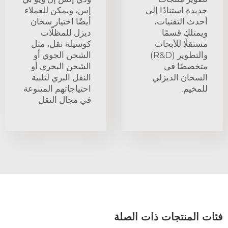
جديدة استنادًا إلى
إس، ويمكن للعملاء
أحدث التقنيات،
أيضًا اختيار سخان
ويمتلك قسمًا
ديزل للمظلّات
مستقلًّا للأبحاث
كوسيلة نقل، مثل
والتطوير (R&D)
الشحن الجوي أو
متخصصًا في
الشحن البحري أو
السخان الديزلي
النقل البري لتلبية
للمخيم.
احتياجاتهم المتنوعة
في مجال النقل
فئات المنتجات ذات الصلة