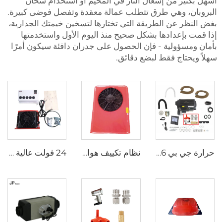
أسهل بكثير من إشعال النار في المخيم أو استخدام سخان
البروبان، وهي طرق تتطلب عمالة معقدة وتفصل فوضى كبيرة.
بغض النظر عن الطريقة التي تختارها لتسخين خيمتك الجدارية،
إذا قمت بإعدادها بشكل صحيح منذ اليوم الأول واستخدمتها
بأمان ومسؤولية - فإن الحصول على جدران دافئة سيكون أمرًا
سهلاً ويحتاج فقط لبضع دقائق.
حرارة جي بي 6 كيلوواط 12 فولت LPG غاز كومبي 110 فولت 220 فولت هواء وماء ساخن مماثل لترما كومبي 6e
نظام تكييف هواء متزامن للسيارات المركبة للسيارات ذات الشاحنة / الرافعة
24 فولت عالية الجودة مكيف الهواء شاحنة جرار حفرة شاحنة عربة مقطورة مكيف الهواء