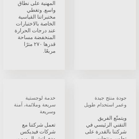
المهنية على نطاق
واسع. وتغطي
مختبراتنا القياسية
الخاصة بالاختبارات
عند درجات الحرارة
المنخفضة مساحة
قدرها ٢٧٠ مترًا
مربعًا.
جودة منتج جيدة
خدمة لوجستية
وعمر استخدام طويل
سريعة وملائمة، آمنة
وسريعة
ويتمتّع الفريق
التقني الرئيسي في
تعمل شركتنا مع
شركتنا بالقدرة على
شركات فيديكس
تطوير منتجات
ودي إتش إل ويو بي