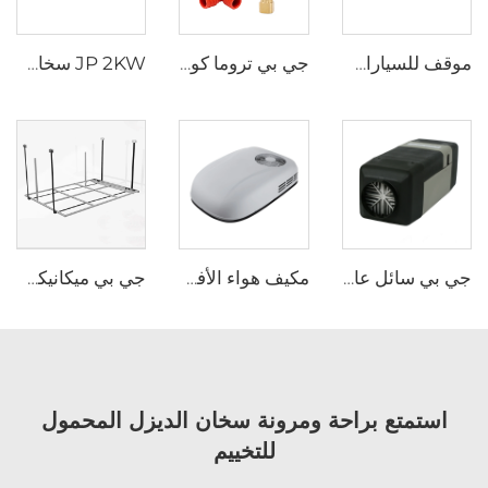
موقف للسيارات كل شيء في واحد مكيف الهواء 24v للشاحنة RV قارب
جي بي تروما كومبي هيترمعدات الاكسسوارات تثبيت الأنابيب الصمام الآمن الصمام التحكم في درجة الحرارة صمام الصرف الصمام
JP 2KW سخان غاز 12V البنزين سخان البنزين سخانات وقوف السيارات
جي بي سائل عالي الجودة 4 كيلوواط 24 فولت سخان وقوف السيارات للقوارب
مكيف هواء الأفضل مبيعًا لوقوف السيارات، مكيف هواء مثبت على السقف بجهد 115 فولت للشاحنات، مكيف هواء ومبرد بتردد 60 هرتز
جي بي ميكانيكي التبديل RV مركبة ترفيهية سيارة منزل ملحقات RV الأجهزة كامبر فان DIY الكهربائية الألومنيوم سرير مصعد
استمتع براحة ومرونة سخان الديزل المحمول
للتخييم