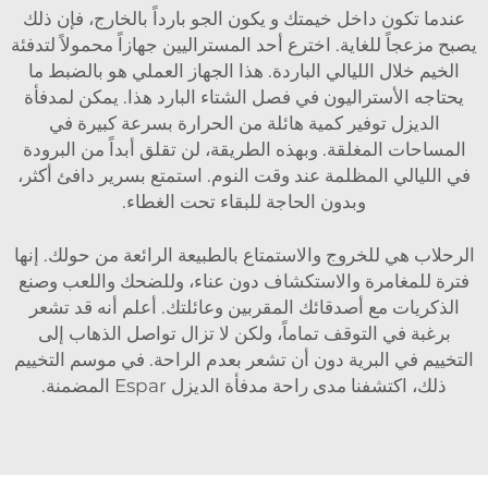
عندما تكون داخل خيمتك و يكون الجو بارداً بالخارج، فإن ذلك
يصبح مزعجاً للغاية. اخترع أحد المستراليين جهازاً محمولاً لتدفئة
الخيم خلال الليالي الباردة. هذا الجهاز العملي هو بالضبط ما
يحتاجه الأستراليون في فصل الشتاء البارد هذا. يمكن لمدفأة
الديزل توفير كمية هائلة من الحرارة بسرعة كبيرة في
المساحات المغلقة. وبهذه الطريقة، لن تقلق أبداً من البرودة
في الليالي المظلمة عند وقت النوم. استمتع بسرير دافئ أكثر،
وبدون الحاجة للبقاء تحت الغطاء.
الرحلاب هي للخروج والاستمتاع بالطبيعة الرائعة من حولك. إنها
فترة للمغامرة والاستكشاف دون عناء، وللضحك واللعب وصنع
الذكريات مع أصدقائك المقربين وعائلتك. أعلم أنه قد تشعر
برغبة في التوقف تماماً، ولكن لا تزال تواصل الذهاب إلى
التخييم في البرية دون أن تشعر بعدم الراحة. في موسم التخييم
ذلك، اكتشفنا مدى راحة مدفأة الديزل Espar المضمنة.