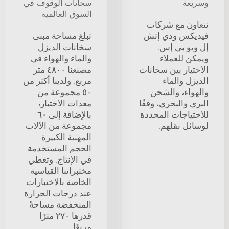
وسريعة
سخانات الوقوف في
السوق العالمية
نتعاون مع شركات
فيديكس ودي إتش
تبلغ مساحة مبنى
إل ويو بي إس.
سخانات الديزل
ويمكن للعملاء
والماء والهواء في
الاختيار بين سخانات
مصنعنا ٤٨٠٠ متر
الديزل والماء
مربع. ولدينا أكثر من
والهواء، والشحن
٥٠ مجموعة من
البري والبحري، وفقًا
معدات الاختبار،
للاحتياجات المحددة
بالإضافة إلى ٦٠
لوسائل نقلهم.
مجموعة من الآلات
المهنية الكبيرة
الحجم المستخدمة
في الإنتاج. وتغطي
مختبراتنا القياسية
الخاصة بالاختبارات
عند درجات الحرارة
المنخفضة مساحةً
قدرها ٢٧٠ مترًا
مربعًا.