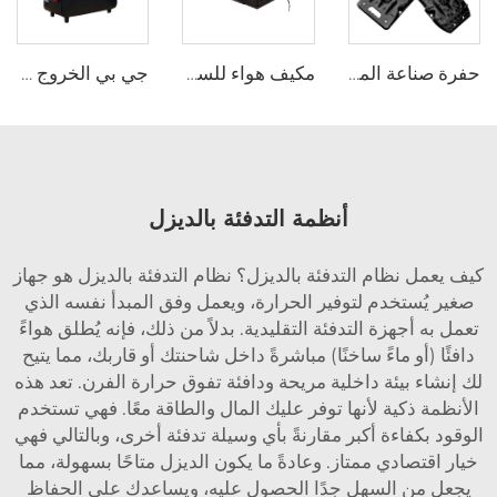
حفرة صناعة المركبات مدمج في جاك قاعدة خارج الطريق لجنة استعادة الرمل الطين إطارات الجر لجنة العودة السيارات
مكيف هواء للسيارة تحت المقعد، مكيف كهربائي للمركبات المتنقلة والشاحنات والعربات الترحال، 9000 وحدة حرارية بريطانية، 220-240 فولت
جي بي الخروج التخييم Rv الجملة المحمولة التصميم الجذاب البروبان مضخة الحرارة بدون خزان غاز سخان الماء
أنظمة التدفئة بالديزل
كيف يعمل نظام التدفئة بالديزل؟ نظام التدفئة بالديزل هو جهاز
صغير يُستخدم لتوفير الحرارة، ويعمل وفق المبدأ نفسه الذي
تعمل به أجهزة التدفئة التقليدية. بدلاً من ذلك، فإنه يُطلق هواءً
دافئًا (أو ماءً ساخنًا) مباشرةً داخل شاحنتك أو قاربك، مما يتيح
لك إنشاء بيئة داخلية مريحة ودافئة تفوق حرارة الفرن. تعد هذه
الأنظمة ذكية لأنها توفر عليك المال والطاقة معًا. فهي تستخدم
الوقود بكفاءة أكبر مقارنةً بأي وسيلة تدفئة أخرى، وبالتالي فهي
خيار اقتصادي ممتاز. وعادةً ما يكون الديزل متاحًا بسهولة، مما
يجعل من السهل جدًا الحصول عليه، ويساعدك على الحفاظ