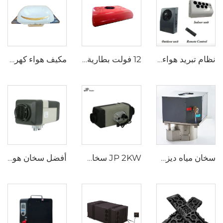
نظام تبريد هواء للشاحنة
12 فولت بطارية تعمل بمكبرة الجرار شاحنة سرير موقف للسيارات مكيف الهواء للشاحنة
مكيف هواء كهربائي لكابينة الشاحنة، مكيف هواء قطعة واحدة/من النوع العلوي بجهد 24 فولت
سخان مياه ديزل JP DC12V مع خزان مياه 18L للمقطورة سيارة المقطورة كامبر فان قارب
JP 2KW سخان غاز 12V البنزين سخان البنزين سخانات وقوف السيارات
أفضل سخان هواء لـ Lpg 4KW 24V سخان وقوف السيارات للسيارة