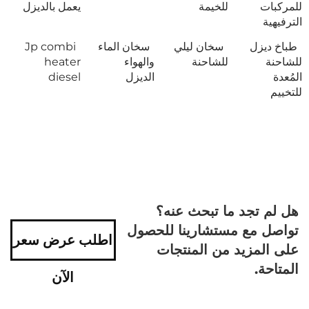
للمركبات
للخيمة
يعمل بالديزل
الترفيهية
طباخ ديزل
سخان ليلي
سخان الماء
Jp combi
للشاحنة
للشاحنة
والهواء
heater
المُعدة
الديزل
diesel
للتخييم
هل لم تجد ما تبحث عنه؟
تواصل مع مستشارينا للحصول
اطلب عرض سعر
على المزيد من المنتجات
المتاحة.
الآن