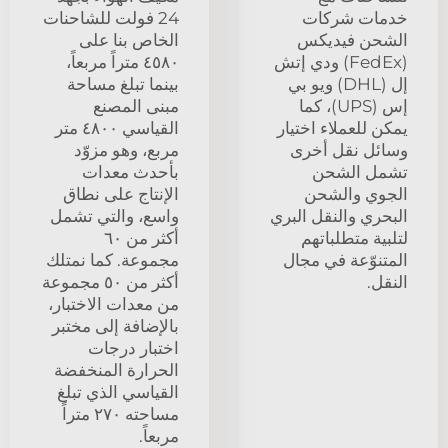
خدمات شركات
24 فولت للشاحنات
الشحن فيديكس
الخاص بنا على
(FedEx) ودي إتش
٤٥٨٠ متراً مربعاً،
إل (DHL) ويو بي
بينما تبلغ مساحة
إس (UPS)، كما
مبنى المصنع
يمكن للعملاء اختيار
القياسي ٤٨٠٠ متر
وسائل نقل أخرى
مربع، وهو مزوّد
تشمل الشحن
بأحدث معدات
الجوي والشحن
الإنتاج على نطاق
البحري والنقل البري
واسع، والتي تشمل
لتلبية متطلباتهم
أكثر من ٦٠
المتنوّعة في مجال
مجموعة. كما نمتلك
النقل.
أكثر من ٥٠ مجموعة
من معدات الاختبار،
بالإضافة إلى مختبر
اختبار درجات
الحرارة المنخفضة
القياسي الذي تبلغ
مساحته ٢٧٠ متراً
مربعاً.