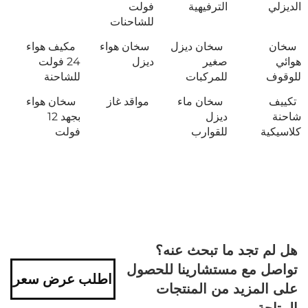
الديزلي
الترفيهية
فولت
للشاحنات
سخان
سخان ديزل
سخان هواء
مكيف هواء
هوائي
صغير
ديزل
24 فولت
للوقوف
للمركبات
للشاحنة
تكييف
سخان ماء
مواقد غاز
سخان هواء
شاحنة
ديزل
بجهد 12
كلاسيكية
للقوارب
فولت
هل لم تجد ما تبحث عنه؟
تواصل مع مستشارينا للحصول
اطلب عرض سعر
على المزيد من المنتجات
المتاحة.