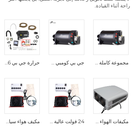
راحة أثناء القيادة.
مجموعة كاملة من المبردات و سخانات المجال
جي بي كومبي 6E LPG 6kw 12v هواء وماء سخان للسيارة الركاب، المقطورة مشابهة لتروما
حرارة جي بي 6 كيلوواط 12 فولت LPG غاز كومبي 110 فولت 220 فولت هواء وماء ساخن مماثل لترما كومبي 6e
مكيفات الهواء على سطح السقف للسيارات
24 فولت عالية الجودة مكيف الهواء شاحنة جرار حفرة شاحنة عربة مقطورة مكيف الهواء
مكيف هواء سيارة 24 فولت مكيف هواء سيارة