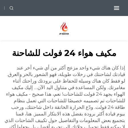
مكيف هواء 24 فولت للشاحنة
إذا كان هناك شيء واحد مزعج أكثر من أي شيء آخر عند
قيادتك لشاحنتك في رحلات طويلة، فهو الشعور بالحر والعرق.
لو فقط كان هناك وسيلة للحفاظ على برودتك وراحتك أثناء
مغامرتك. ولكن المساعدة في متناول اليد الآن... إليك مكيف
الهواء بجهد 24 فولت للشاحنات! نعم، هذا صحيح - مكيف هواء
للشاحنات تم تصميمه خصيصًا للشاحنات التي تعمل بنظام
طاقة 24 فولت. ودّع الحرارة الخانقة داخل شاحنتك، ورحب
بيوم قيادة أكثر برودة بفضل هذه الابتكار المميز. هنا، قمنا
بتجميع بعض المعلومات والتفاصيل حول تكييف الشاحنات الذي
لا يمكنه فقط تحويل رحلاتك إلى تجربة أفضل، بل يجعلها أكثر