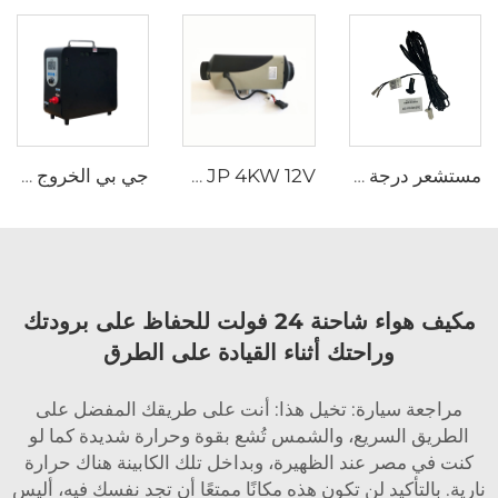
مستشعر درجة الحرارة الخارجي من البلاستيك من نوع MOQ المنخفض لجهاز تسخين مواقف السيارات بقدرة 2.2kw و 4kw
JP 4KW 12V سخان السيارة محرك وقود الوقود سخان وقود الوقود السفن سخان الديزل مماثل لـ Webasto
جي بي الخروج التخييم Rv الجملة المحمولة التصميم الجذاب البروبان مضخة الحرارة بدون خزان غاز سخان الماء
مكيف هواء شاحنة 24 فولت للحفاظ على برودتك
وراحتك أثناء القيادة على الطرق
مراجعة سيارة: تخيل هذا: أنت على طريقك المفضل على
الطريق السريع، والشمس تُشع بقوة وحرارة شديدة كما لو
كنت في مصر عند الظهيرة، وبداخل تلك الكابينة هناك حرارة
نارية. بالتأكيد لن تكون هذه مكانًا ممتعًا أن تجد نفسك فيه، أليس