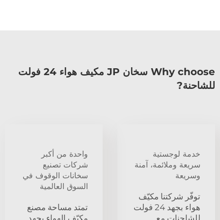
Why choose سخان JP مكيف هواء 24 فولت
للشاحنة?
خدمة لوجستية
واحدة من أكبر
سريعة وملائمة، آمنة
شركات تصنيع
وسريعة
سخانات الوقوف في
السوق العالمية
توفّر شركتنا مكيّف
هواء بجهد 24 فولت
تمتد مساحة مصنع
للشاحنات مع
مكيّف الهواء بجهد