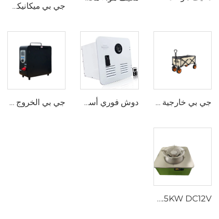
جي بي ميكانيكي التبديل RV مركبة ترفيهية سيارة منزل ملحقات RV الأجهزة كامبر فان DIY الكهربائية الألومنيوم سرير مصعد
جي بي خارجية التسوق عربة نزهة عربة التخييم عربة التخييم قابلة للطي
دوش فوري أسود أبيض باب ومشغل عن بعد RV سخان مياه غازي بدون خزان
جي بي الخروج التخييم Rv الجملة المحمولة التصميم الجذاب البروبان مضخة الحرارة بدون خزان غاز سخان الماء
JP 4.5KW DC12V ديزل موقد وقود محمول للشاحنة كامبر سيارة محمولة قافلة RV موقد الديزل