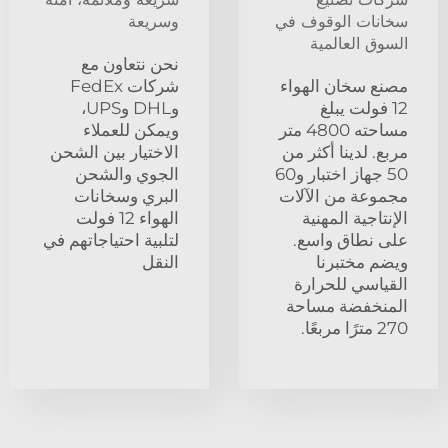
سخانات الوقوف في
وسريعة
السوق العالمية
نحن نتعاون مع
مصنع سخان الهواء
شركات FedEx
12 فولت يبلغ
وDHL وUPS،
مساحته 4800 متر
ويمكن للعملاء
مربع. لدينا أكثر من
الاختيار بين الشحن
50 جهاز اختبار و60
الجوي والشحن
مجموعة من الآلات
البري وسخانات
الإنتاجية المهنية
الهواء 12 فولت
على نطاق واسع.
لتلبية احتياجاتهم في
ويضم مختبرنا
النقل
القياسي للحرارة
المنخفضة مساحة
270 مترًا مربعًا.