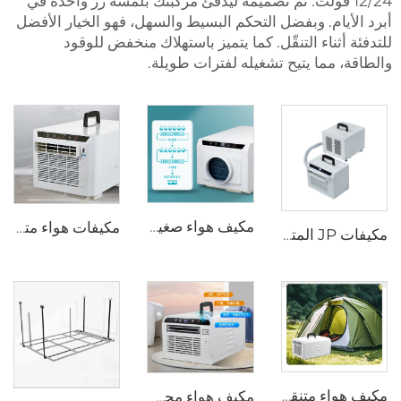
12/24 فولت. تم تصميمه ليُدفئ مركبتك بلمسة زر واحدة في
أبرد الأيام. وبفضل التحكم البسيط والسهل، فهو الخيار الأفضل
للتدفئة أثناء التنقّل. كما يتميز باستهلاك منخفض للوقود
والطاقة، مما يتيح تشغيله لفترات طويلة.
مكيف هواء صغير للخيام، تصميم جديد بجهد 110 فولت، تبريد خارجي، مكيف هواء للمقصورة في الشاحنات والشاحنات الصغيرة مع مروحة
مكيفات هواء متنقلة، غرف أخرى، مبردات هواء متنقلة
مكيفات JP المتنقلة بنظام التحكم عن بعد، موديل 110 فولت، مكيف هواء للسيارة من نوع السبليت، مناسب للتخييم في الخيم والمركبات الترفيهية (RV)
مكيف هواء متنقل من JP، 220 فولت/50 هرتز، 220 فولت/60 هرتز، الكل في واحد R134a، تكييف متنقل
مكيف هواء محمول بتصميم عصري يعمل بتيار 220 فولت، مناسب للتخييم ورحلات الطرق الطويلة واستخدام الشاحنات أثناء الوقوف، للاستخدام المتنقل