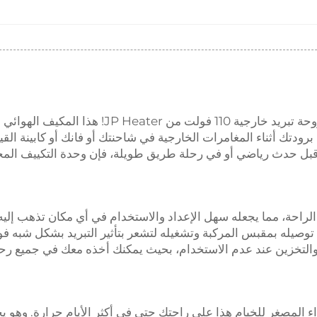
نقدّم لكم مكيف الهواء الصغير للخيام، طراز جديد بمروحة تبريد خارجية 110 فولت من JP Heater! هذا المكيف الهوائي
رودتك أثناء المغامرات الخارجية في شاحنتك أو فانك أو كابينة القيا
 قبل حدث رياضي أو في رحلة طريق طويلة، فإن وحدة التكييف الم
لراحة، مما يجعله سهل الإعداد والاستخدام في أي مكان تذهب إليه
فولت، يمكنك ببساطة توصيله بمقبس المركبة وتشغيله لتشعر بتأثير التبريد بشكل شبه 
قل والتخزين عند عدم الاستخدام، بحيث يمكنك أخذه معك في جميع رح
ء المصغر للخيام هذا على راحتك حتى في أكثر الأيام حرارة. وهو ي