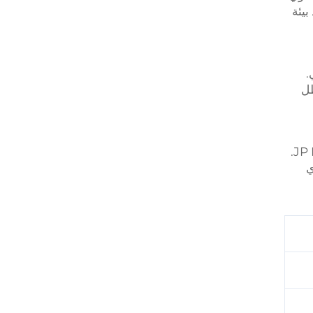
بيئة
.
ظل
لا تدع الحرارة تفسد مغامراتك الخارجية – ابقَ باردًا ومريحًا مع مكيف الهواء الجديد للخيام من نوع 110 فولت من JP Heater.
ي