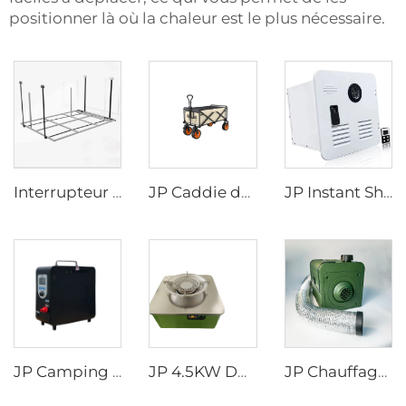
positionner là où la chaleur est le plus nécessaire.
Interrupteur mécanique JP RV Véhicule de loisirs Accessoires pour camping-car Appareils électriques pour camping-car Van aménagé DIY Électrique Aluminium LIT LÉVIER
JP Caddie de Courses Extérieur Pliant Chariot de Pique-nique Caddie de Camping Wagon à Plateforme Pliable
JP Instant Shower Porte Noire et Blanche avec Télérégulateur Chauffe-eau Gaz Sans Réservoir pour VR
JP Camping Extérieur VR Vente en Gros Chauffe-eau Gaz Sans Réservoir à Propane Conception Attractive Portable
JP 4.5KW DC12V Diesel Poêle Portable pour Camping-car Camionnette Portable Voiture Caravane RV Poêle au Diesel
JP Chauffage diesel portable à génération d'électricité intégrée, rigoureusement sélectionné, pour véhicules récréatifs (RV) et chauffage de stationnement, adapté aux tentes et aux camping-cars