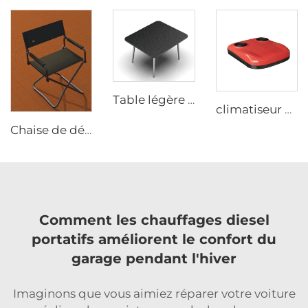
Table légère pour extérieur en alliage d'aluminium, facile à ranger, table de camping et de pique-nique, poêle à diesel portable avec conception à fente
climatiseur pour véhicules récréatifs (VR) à montage sur toit, 12 V / 24 V — Chauffage et climatisation 2-en-1, combinaison universelle silencieuse (fourgonnette / camion bâché / remorque habitable)
Chaise de détente pour extérieur à cadre en alliage d'aluminium JP, chaise de pêche pliante, chaise de plage, de camping et de pique-nique
Comment les chauffages diesel
portatifs améliorent le confort du
garage pendant l'hiver
Imaginons que vous aimiez réparer votre voiture