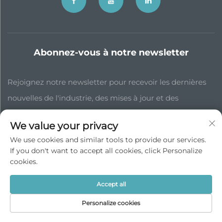
Abonnez-vous à notre newsletter
Rejoignez notre newsletter pour recevoir les dernières
nouvelles de l'industrie, des mises à jour et des
informations de notre équipe.
We value your privacy
We use cookies and similar tools to provide our services.
S'abonner
If you don't want to accept all cookies, click Personalize
cookies.
Droits d'auteur © JP China Trade Int’l Co., Ltd. Tous droits réservés -
Accept all
Politique de confidentialité
Personalize cookies
Remonter en haut