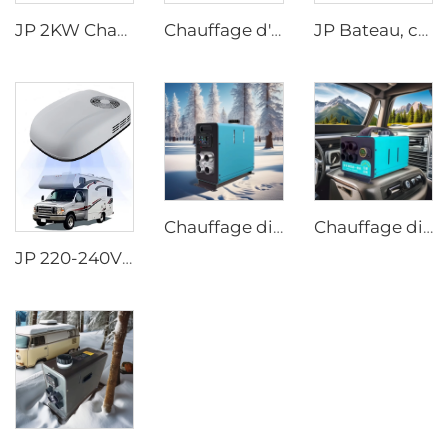
JP 2KW Chauffage au gaz 12V Essence Chauffage essence stationnaire pour voiture
Chauffage d'air stationnaire JP 2.2KW 12V Chauffage au gaz pour voiture, camion, bateau, camping-car, caravane
JP Bateau, caravane, fourgon aménagé, motorhome, RV Poêle à gaz inox avec brûleur escamotable et évier intégré avec robinet
Chauffage diesel air tout-en-un JP 12V 24V 2KW avec télécommande LCD pour voiture et camping-car
Chauffage diesel air stationnaire JP 12v 2kw pour divers véhicules avec contrôleur LED en hiver
JP 220-240V 50Hz 220V Climatiseur sur toit pour voiture ou camping-car