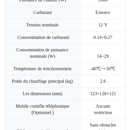
Carburant
Essence
Tension nominale
12 V
Consommation de carburant
0.14~0.27
Consommation de puissance
nominale (W)
14~29
℃
℃
Température de fonctionnement
-40
~+20
Poids du chauffage principal (kg)
2.6
Les dimensions (mm)
323×120×121
Mobile
contrôle téléphonique
Aucune
(
Optionnel
)
restriction
Sans obstacles