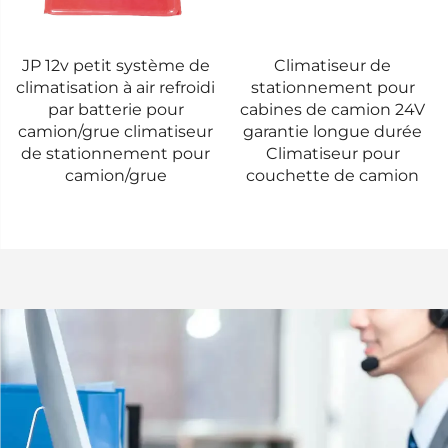
Climatiseur de
JP YJH-Q9 12v 24v 9kw
stationnement pour
webasto thermo diesel
cabines de camion 24V
chauffage d'eau liquide
garantie longue durée
stationnaire
Climatiseur pour
couchette de camion