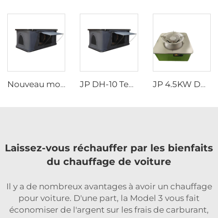
Nouveau modèle JP DH-11 Tente de toit pour voiture Coque rigide en aluminium Triangle Clamshell
JP DH-10 Tente de toit pliable Coque rigide Tente de toit pour voiture SUV Véhicules tout-terrain
JP 4.5KW DC12V Diesel Poêle Portable pour Camping-car Camionnette Portable Voiture Caravane RV Poêle au Diesel
Laissez-vous réchauffer par les bienfaits
du chauffage de voiture
Il y a de nombreux avantages à avoir un chauffage
pour voiture. D'une part, la Model 3 vous fait
économiser de l'argent sur les frais de carburant,