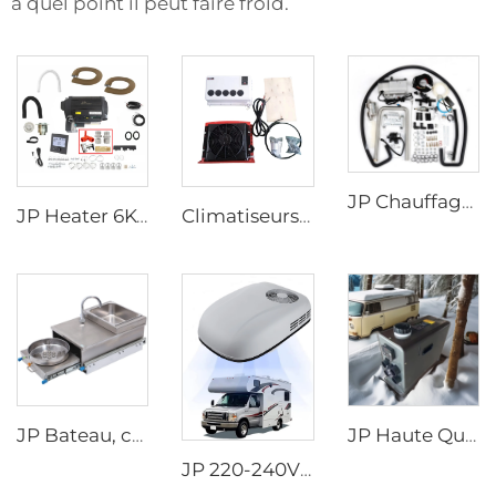
à quel point il peut faire froid.
JP Chauffage stationnaire liquide 5KW 12V Chauffage de voiture au gaz Essence Chauffage hydronique liquide
JP Heater 6KW 12V LPG Gaz Combi 110V 220V Chauffage air et eau similaire à truma combi 6e
Climatiseurs DC 12V pour cabine de sommeil des camions utilisant d'autres systèmes de climatisation électrique
JP Bateau, caravane, fourgon aménagé, motorhome, RV Poêle à gaz inox avec brûleur escamotable et évier intégré avec robinet
JP Haute Qualité 2kw Chauffage Diesel pour Voiture Tout-en-un, Chauffage Diesel Air Stationnaire 12v 24v pour Voiture, Camping-car, Camion
JP 220-240V 50Hz 220V Climatiseur sur toit pour voiture ou camping-car