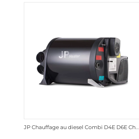
JP Chauffage au diesel Combi D4E D6E Chauffe-eau et chauffage d'espace Kit complet