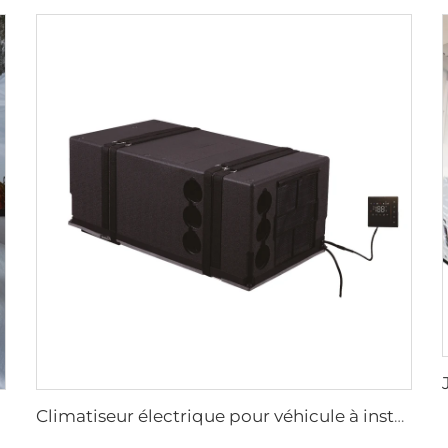
Climatiseur électrique pour véhicule à installation sous-banc, RV, camping-car, camion 9000 Btu 220V-240V