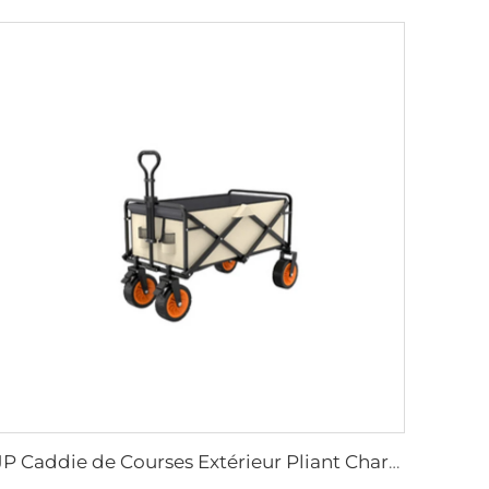
JP Caddie de Courses Extérieur Pliant Chariot de Pique-nique Caddie de Camping Wagon à Plateforme Pliable