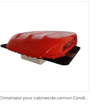
Climatiseur pour cabines de camion Conditionneur d'air intégré Type surplombant 24V