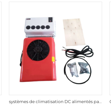
systèmes de climatisation DC alimentés par batterie 24v refroidissement de cabine petit pour camion/climatisation de stationnement 24 volts pour camion/grue