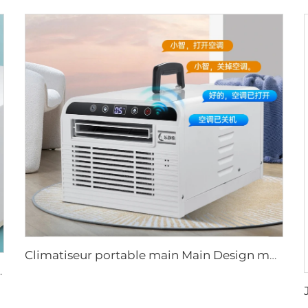
Climatiseur portable main Main Design moderne 220V pour camping Voyages en voiture Stationnement camion Climatisation mobile Utilisation
r pour Camion Fourgon Ventilateur