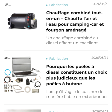
avant et latérales présentent
2026/03/31
Fabrication
un design sans vis, offrant une
Chauffage combiné tout-
apparence épurée et élégante.
en-un – Chauffe l'air et
Le panneau à lumière blanche
fournit un éclairage doux et
l'eau pour camping-car et
non éblouissant...
fourgon aménagé
Un chauffage combiné au
diesel offrant un excellent
rapport qualité-prix, conçu
comme une alternative
performante à Truma, capable
2026/03/24
Fabrication
de fournir simultanément du
Pourquoi les poêles à
chauffage d'air et de l'eau
diesel constituent un choix
chaude. Ce système tout-en-
un intègre le chauffage et la
plus judicieux que les
production d'eau chaude, ce
poêles à butane
qui en fait une solution idéale...
Lorsqu’il s’agit de cuisiner de
manière fiable en extérieur ou
dans un contexte commercial,
les poêles à diesel offrent des
avantages nettement
2026/03/12