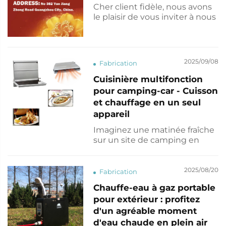
proposons, nous vous
Cher client fidèle, nous avons
recommandons ici une
le plaisir de vous inviter à nous
nouvelle solution pour votre
rendre visite lors du prochain
cabine dans les camions, VR et
[138e Salon de Canton].📍
autobus.
Numéro de stand : [9.3 H21]🏢
Zone d'exposition : [Pièces
2025/09/08
Fabrication
automobiles]📅 Date : 15–19
octobre 2025📌 Lieu :
Cuisinière multifonction
Complexe du Salon chinois
pour camping-car - Cuisson
des importations et des
et chauffage en un seul
exportations, Guangzhou Le
appareil
Ca...
Imaginez une matinée fraîche
sur un site de camping en
montagne. D'un simple
toucher sur votre téléphone, la
cuisinière Bluetooth démarre
2025/08/20
Fabrication
sans effort. La plaque de
Chauffe-eau à gaz portable
cuisson simple avec couvercle
pour extérieur : profitez
sert non seulement à préparer
votre petit-déjeuner, mais
d'un agréable moment
réchauffe également
d'eau chaude en plein air