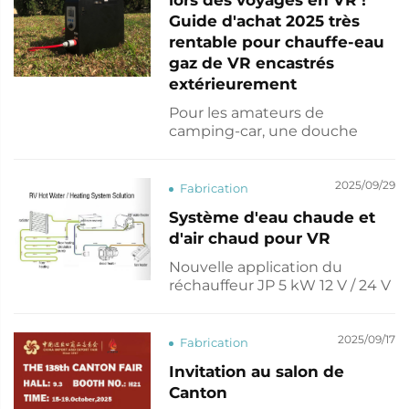
de personnes qui rejoignent le
Guide d'achat 2025 très
secteur du camping...
rentable pour chauffe-eau
gaz de VR encastrés
extérieurement
Pour les amateurs de
camping-car, une douche
chaude après une longue
journée de voyage est
essentielle au bonheur du
2025/09/29
Fabrication
parcours. Cependant,
Système d'eau chaude et
beaucoup de gens sont non
d'air chaud pour VR
seulement gênés par les
« coupures d'eau chaude » et
Nouvelle application du
la « forte consommation
réchauffeur JP 5 kW 12 V / 24 V
d'énergie », mais aussi inquiets
au diesel pour le chauffage de
quant à l'encombrement de
la cabine du camion et le
l'équipement à l'intérieur...
système de refroidissement.
2025/09/17
Fabrication
Fatigué du froid en hiver ? En
Invitation au salon de
complément des chaudières
Canton
combinées que nous