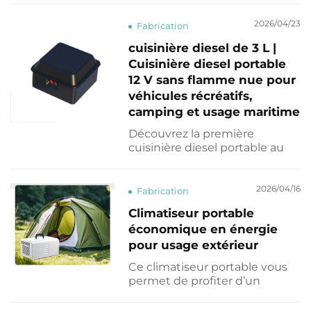
Doté d’un châssis réglable et
de rails personnalisables en
2026/04/23
Fabrication
longueur, il s’adapte à la
cuisinière diesel de 3 L |
plupart des habitacles de
Cuisinière diesel portable
véhicules, optimisant ainsi
l’espace intérieur après
12 V sans flamme nue pour
installation. Soulevez le lit
véhicules récréatifs,
pendant la ...
camping et usage maritime
Découvrez la première
cuisinière diesel portable au
monde, dotée d’un réservoir
intégré de 3 L, conçue pour le
camping, les voyages en
2026/04/16
Fabrication
véhicule récréatif, les
Climatiseur portable
caravanes, les cuisines
économique en énergie
extérieures et la vie hors
réseau. Cette cuisinière diesel
pour usage extérieur
innovante vous permet de
Ce climatiseur portable vous
cuisiner n’importe où en toute
permet de profiter d’un
simplicité, offrant une véritable
refroidissement immédiat en
...
été, en un seul clic. Les coques