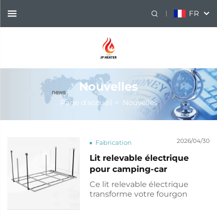
FR
Nouvelles
Page d'accueil
>
Nouvelles
2026/04/30
Fabrication
Lit relevable électrique
pour camping-car
Ce lit relevable électrique
transforme votre fourgon
aménagé ou votre camping-
car en un espace polyvalent.