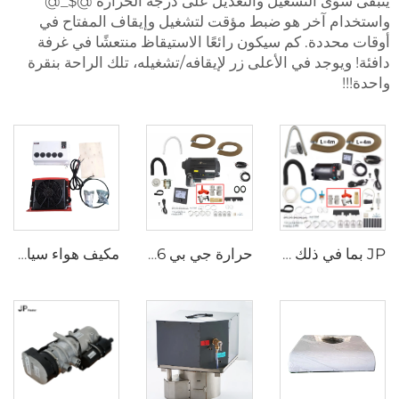
يتبقى سوى التشغيل والتعديل على درجة الحرارة @$_@
واستخدام آخر هو ضبط مؤقت لتشغيل وإيقاف المفتاح في
أوقات محددة. كم سيكون رائعًا الاستيقاظ منتعشًا في غرفة
دافئة! ويوجد في الأعلى زر لإيقافه/تشغيله، تلك الراحة بنقرة
واحدة!!!
JP بما في ذلك أجزاء الصمامات 4KW الديزل + 2kw الكهربائية 220V 12V الماء الساخن والهواء الساخن كومبي سخان Bluetooth App Controller
حرارة جي بي 6 كيلوواط 12 فولت LPG غاز كومبي 110 فولت 220 فولت هواء وماء ساخن مماثل لترما كومبي 6e
مكيف هواء سيارة 24 فولت مكيف هواء سيارة