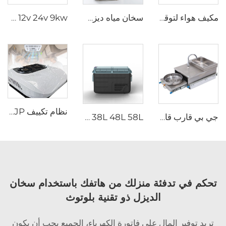
مكيف هواء لتوقف كابينة الشاحنة 24 فولت مع ضمان طويل الأمد لمكيف هواء الشاحنة النائمة
سخان مياه ديزل JP DC12V مع خزان مياه 18L للمقطورة سيارة المقطورة كامبر فان قارب
JP YJH-Q9 12v 24v 9kw سخان وقوف السيارات للماء الديزل الساخن
نظام تكييف JP بجهد 24 فولت تيار متردد على سطح الشاحنات، مكيف هواء كهربائي 12 فولت للشاحنات
جي بي قارب قافلة كاميرفان سيارة ريفيل من الفولاذ المقاوم للصدأ سحب خارج غاز الموقد الموقد مع غسل المياه المدمج والصنبور
JP 38L 48L 58L مزدوج المنطقة المحمول للتخييم الكهربائي المبرد صندوق DC ضاغط المجمد الثلاجة ثلاجات سيارات
تحكم في تدفئة منزلك من هاتفك باستخدام سخان
الديزل ذو تقنية بلوتوث
تريد توفير المال على فاتورة الكهرباء، الجميع يحب أن يكون