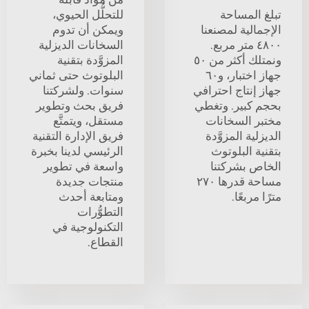
تبلغ المساحة
للتحلُّل الحيوي،
الإجمالية لمصنعنا
ويمكن أن تدوم
٤٨٠٠ متر مربع.
السخانات الديزلية
ونمتلك أكثر من ٥٠
المزوَّدة بتقنية
جهاز اختبار، و٦٠
البلوتوث حتى ثماني
جهاز إنتاج احترافي
سنوات. ولشركتنا
بحجم كبير. وتغطي
فريق بحث وتطوير
مختبر السخانات
مستقل، ويتمتَّع
الديزلية المزوَّدة
فريق الإدارة التقنية
بتقنية البلوتوث
الرئيسي لدينا بخبرة
الخاص بشركتنا
واسعة في تطوير
مساحة قدرها ٢٧٠
منتجات جديدة
مترًا مربعًا.
ومتابعة أحدث
التطوُّرات
التكنولوجية في
القطاع.