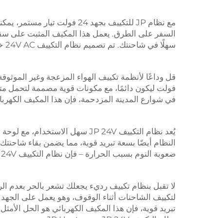
مع نظام JP للتكييف بجهد 24 فولت
سهلًا في شاحنتك. تم تصميم نظام التكييف 24V AC خصيصًا لتوفير أداء تبريد موثوق، حتى في أكثر الظروف قسوة.
فولت ليكون دائمًا، مع مكونات قوية مصممة لتحمل مت
في شوارع المدينة المزدحمة، فإن هذا المكيف الكهر
يُعد نظام التكييف JP 24V سهل ال
النظام أيضًا بسعة تبريد قوية، مما يضمن بقاء شاحنتك ب
صعوبة النوم بسبب الحرارة – فإن نظام التكييف JP 24V يغطي احتياجاتك.
تبريد قوية، فإن هذا المكيف الكهربائي هو الحل الأمثل لل