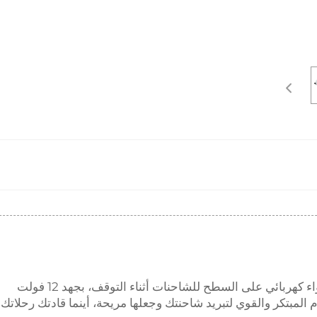
نقدم لكم نظام JP لتكييف الهواء 24 فولت، تكييف هواء كهربائي على السطح للشاحنات أثناء التوقف، بجهد 12 فولت