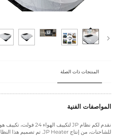
المنتجات ذات الصلة
المواصفات الفنية
للشاحنات، من إنتاج JP Heater. تم تصميم هذا النظام المبتكر والقوي لتبريد شاحنتك وجعلها مريحة، أينما قادتك رحلاتك.