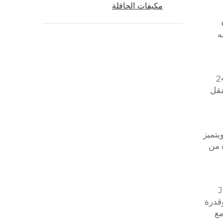
مكيفات الحافلة
شغيله
غير الموثوقة التي تتركك تشعر بالحر والانفعال. تم بناء نظام JP للتكييف بجهد 24
نقل
ويتميز
ة من
JP 24V 
هل، وقدرة
مع