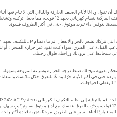
 تيار مستمر، يمكنك أن تقول وداعًا لأيام الصيف الحارقة والليالي التي لا تنام فيها أثناء
السفر على الطرق. يعمل هذا المكيف المثبت على سقف المركبة بنظام كهربائي بجهد 12 فولت، مما يجعل تركيبه وت
قل وداعًا لأنظمة تكييف الهواء المزعجة و
اعب القيادة على الطرق. سواء كنت تقود عبر حرارة الصحراء أو تت
بائي سيحافظ على برودتك وراحتك طوال رحلتك.
استخدام، مع لوحة تحكم بديهية تتيح لك ضبط درجة الحرارة وسرعة المروحة بسهولة. 
اردة حتى في أكثر الأيام حرًا. وداعًا للتعرق خلال ملابسك والمعانا
لا تقبل بنظام تكييف رديء يجعلك تشعر بالحر بعدم الراحة. قم بالترقية إلى نظام التكييف الكهربائي AC System
لتكييف الشاحنات أثناء الوقوف، وهو يعمل على الجهد 12 فولت، وجرّب الفرق بنفسك. مع أداءٍ موثوق به، وتركيبٍ س
بقاء باردًا أثناء السير على الطريق. مرحبًا بتجربة قيادة أكثر راحة 