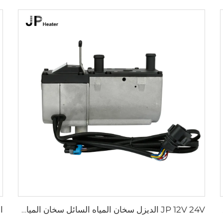
الساخن
JP 12V 24V الديزل سخان المياه السائل سخان المياه للوقوف 5KW للشاحنة