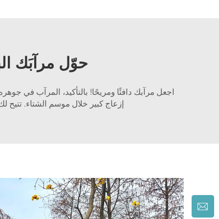
حوّل مرآبَك ا
اجعل مرآبك دافئًا ومريحًا! بالتأكيد، المرآب في جو
إزعاج كبير خلال موسم الشتاء. تتيح لك