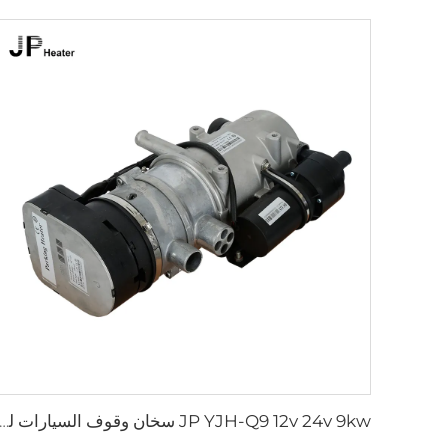
JP YJH-Q9 12v 24v 9kw سخان وقوف السيارات للماء الديزل 