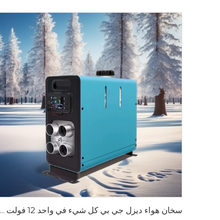
سخان هواء ديزل جي بي كل شيء في واحد 12 فولت 24 فولت 2 كيلوواط جهاز تحكم شاشة LCD عن بعد ل