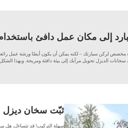
لبارد إلى مكان عمل دافئ باستخدا
هره مخصص لركن سيارتك – لكنه يمكن أن يكون أيضًا ورشة عمل رائعة
 سخانات الديزل تحويل مرآبك إلى بيئة دافئة ومريحة. وبهذا الشكل
ثبّت سخان ديزل ا
سهلة التركيب! قد تتساءل، هل م