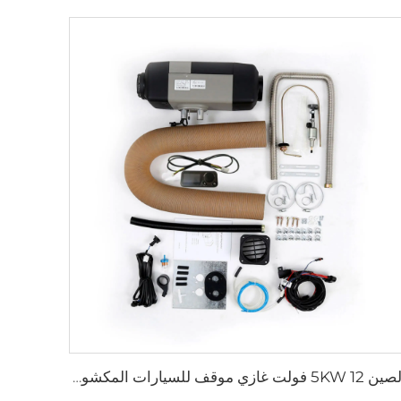
الصين 5KW 12 فولت غازي موقف للسيارات المكشوفة سخان هوائي سخان البنزين محطة وقوف السيارات للكاروان