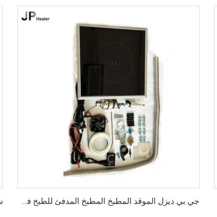
جي بي ديزل الموقد المطبخ المطبخ المدفئ للطبخ في ريف كاميرا قارب للوالاس