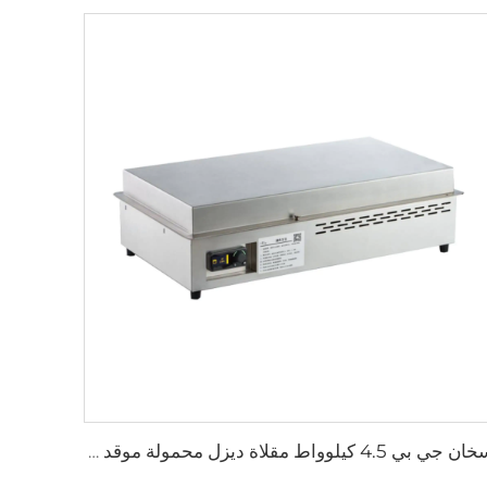
سخان جي بي 4.5 كيلوواط مقلاة ديزل محمولة موقد 12 فولت مقلاة ديزل