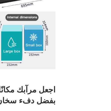
اجعل مرآبك مكانًا 
بفضل دفء سخان 