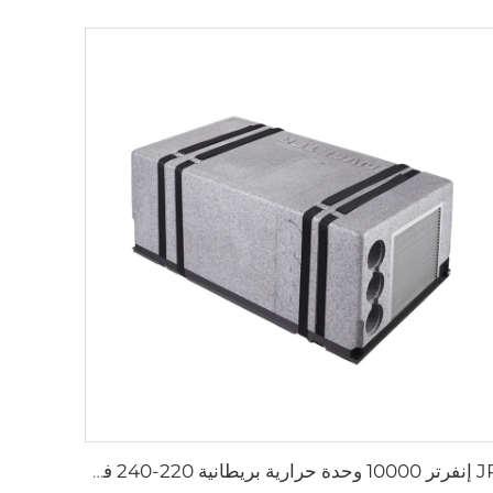
JP إنفرتر 10000 وحدة حرارية بريطانية 220-240 فولت، مكيف هواء للسيارة تحت المقعد، تركيب من الأسفل، مكيف كهربائي للمركبات المتنقلة والشاحنات والعربات الترحال