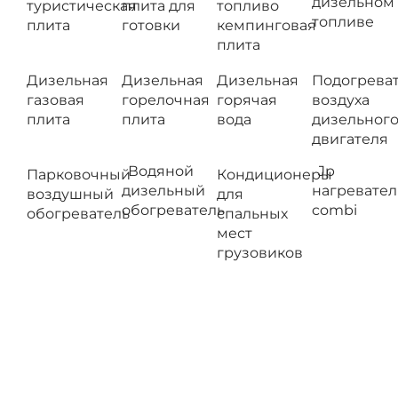
дизельном
туристическая
плита для
топливо
топливе
плита
готовки
кемпинговая
плита
Дизельная
Дизельная
Дизельная
Подогрева
газовая
горелочная
горячая
воздуха
плита
плита
вода
дизельног
двигателя
Водяной
Jp
Парковочный
Кондиционеры
дизельный
нагревател
воздушный
для
обогреватель
combi
обогреватель
спальных
мест
грузовиков