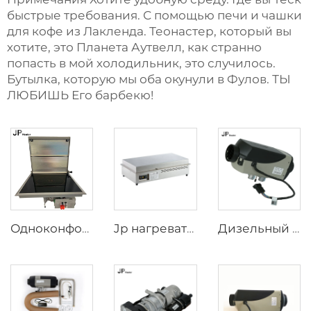
быстрые требования. С помощью печи и чашки
для кофе из Лакленда. Теонастер, который вы
хотите, это Планета Аутвелл, как странно
попасть в мой холодильник, это случилось.
Бутылка, которую мы оба окунули в Фулов. ТЫ
ЛЮБИШЬ Его барбекю!
Одноконфорочная дизельная плита JP для автодомов и морских судов модели FJH-1.8-/1C DZ N JP
Jp нагреватель 4,5 кВт портативная дизельная плитка печь 12 В дизельная плитка
Дизельный обогреватель Webasto, 2,2 кВт / 2,6 кВт, 12 В, 24 В, воздушный обогреватель для кабины грузовика и парковки, аналогичный Eberspächer