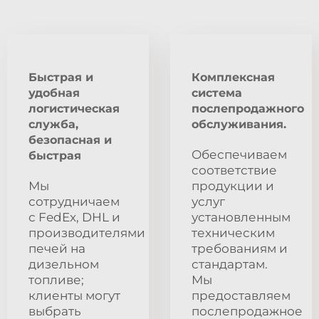
Быстрая и
Комплексная
удобная
система
логистическая
послепродажного
служба,
обслуживания.
безопасная и
Обеспечиваем
быстрая
соответствие
Мы
продукции и
сотрудничаем
услуг
с FedEx, DHL и
установленным
производителями
техническим
печей на
требованиям и
дизельном
стандартам.
топливе;
Мы
клиенты могут
предоставляем
выбрать
послепродажное