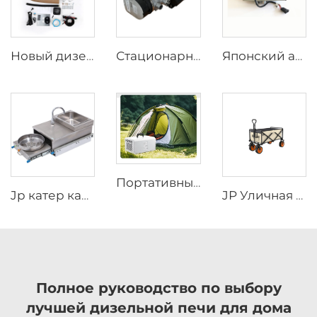
Новый дизельный воздушный стационарный отопитель JP мощностью 5 кВт, 12 В / 24 В для автомобилей, аналог Webasto, для кемперов, автодомов, автоприцепов-домов и легковых автомобилей
Стационарный дизельный отопитель JP мощностью 9 кВт, 12 В, для грузовиков, экскаваторов, автобусов и внедорожных транспортных средств, работающий на дизельном топливе или бензине
Японский автомобильный обогреватель, 4 кВт, 12 В, бензиновый парковочный обогреватель, дизельный обогреватель для лодок, аналогичный Webasto
Портативный кондиционер JP 220в/50гц 220в/60гц Все в одном R134a Мобильная система кондиционирования воздуха
Jp катер караван кемперван автокомод RV нержавеющая сталь вытягивать газовый плитец горелка с интегрированной раковиной и краном
JP Уличная тележка для покупок Пикник Кар Кемпинг Вагон Складная кемпинговая тележка Складная платформа
Полное руководство по выбору
лучшей дизельной печи для дома