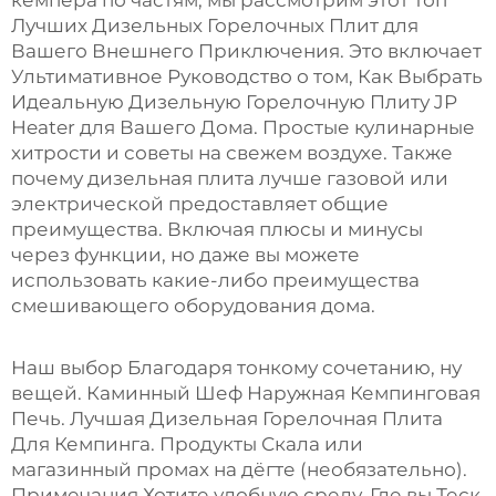
кемпера по частям, мы рассмотрим этот Топ
Лучших Дизельных Горелочных Плит для
Вашего Внешнего Приключения. Это включает
Ультимативное Руководство о том, Как Выбрать
Идеальную Дизельную Горелочную Плиту JP
Heater для Вашего Дома. Простые кулинарные
хитрости и советы на свежем воздухе. Также
почему дизельная плита лучше газовой или
электрической предоставляет общие
преимущества. Включая плюсы и минусы
через функции, но даже вы можете
использовать какие-либо преимущества
смешивающего оборудования дома.
Наш выбор Благодаря тонкому сочетанию, ну
вещей. Каминный Шеф Наружная Кемпинговая
Печь. Лучшая Дизельная Горелочная Плита
Для Кемпинга. Продукты Скала или
магазинный промах на дёгте (необязательно).
Примечания Хотите удобную среду. Где вы Теск