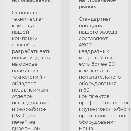
использования.
на глобальном
рынке.
Основная
техническая
Стандартная
команда
площадь
нашей
нашего завода
компании
составляет
способна
4800
разрабатывать
квадратных
новые изделия
метров. У нас
на основе
есть более 50
новейших
комплектов
технологий и
испытательного
обладает
оборудования
независимым
и 60
отделом
комплектов
исследований
профессиональног
и разработок
крупномасштабног
(R&D) для
производственного
печей на
оборудования.
дизельном
Наша