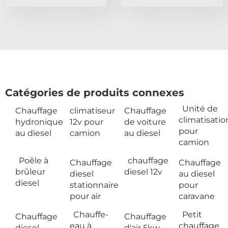
Catégories de produits connexes
Unité de
Chauffage
climatiseur
Chauffage
climatisatio
hydronique
12v pour
de voiture
pour
au diesel
camion
au diesel
camion
Poêle à
chauffage
Chauffage
Chauffage
brûleur
diesel 12v
diesel
au diesel
diesel
stationnaire
pour
pour air
caravane
Chauffe-
Petit
Chauffage
Chauffage
eau à
chauffage
diesel
d'air 5kw