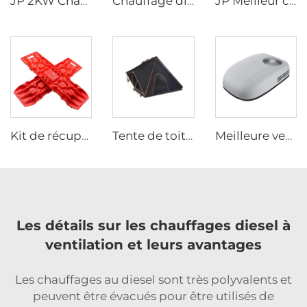
JP 2KW Chauffage au gaz 12V Essence Chauffage essence stationnaire pour voiture
Chauffage diesel air stationnaire JP 12v 2kw pour divers véhicules avec contrôleur LED en hiver
JP Meilleur chauffage à air Lpg 4KW 24V Chauffage de stationnement pour camping-car, bateau et voiture
Kit de récupération de traction pour planche d'évasion inter-pays Planche de récupération Traction Tracks Mat pour voiture Jeep hors route
Tente de toit pour voiture en forme de triangle pour camping JP Capacité 4 personnes Coque rigide en aluminium Gris Noir
Meilleure vente Climatiseur de stationnement 115v Climatiseur de toit pour camion 60HZ Climatiseur réfrigérateur
Les détails sur les chauffages diesel à
ventilation et leurs avantages
Les chauffages au diesel sont très polyvalents et
peuvent être évacués pour être utilisés de