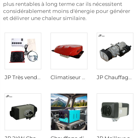
plus rentables à long terme car ils nécessitent
considérablement moins d'énergie pour générer
et délivrer une chaleur similaire.
JP Très vendu 12v Climatiseur de stationnement Split BoxType pour cabines de camions-couchettes et de pelles excavatrices
Climatiseur pour cabines de camion Conditionneur d'air intégré Type surplombant 24V
JP Chauffage stationnaire 9KW 12V Diesel Essence Chauffage pour camion Pelleteuse Bus Véhicules tout-terrain