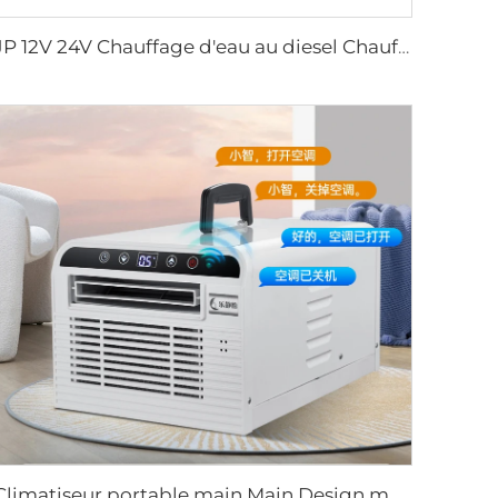
JP 12V 24V Chauffage d'eau au diesel Chauffage stationnaire à eau 5KW pour camion
Climatiseur portable main Main Design moderne 220V pour camping Voyages en voiture Stationnement camion Climatisation mobile Utilisation