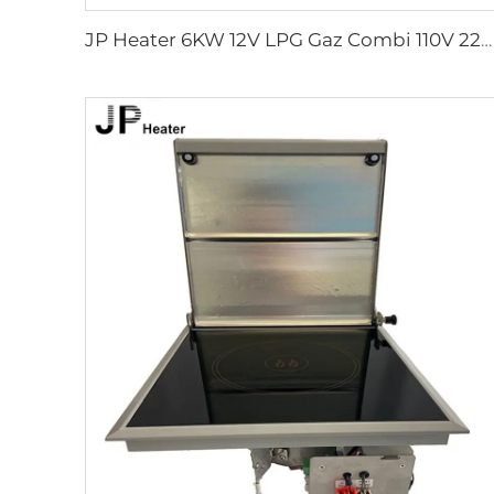
JP Heater 6KW 12V LPG Gaz Combi 110V 220V Chauffage air et eau similaire à truma combi 6e