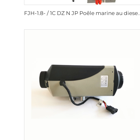
FJH-1.8- / 1C DZ N JP Poêle marine au diesel à un b