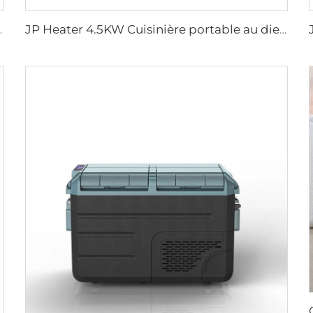
rûleur pour camping-car
JP Heater 4.5KW Cuisinière portable au diesel 12V Poêle au diesel