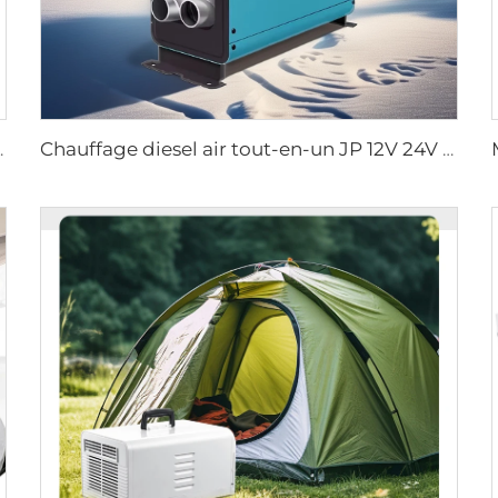
rûleur pour camping-car
Chauffage diesel air tout-en-un JP 12V 24V 2KW avec télécommande LCD pour voiture et camping-car