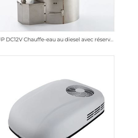
JP DC12V Chauffe-eau au diesel avec réservoir d'eau de 18L pour camping-car, fourgon aménagé, bateau