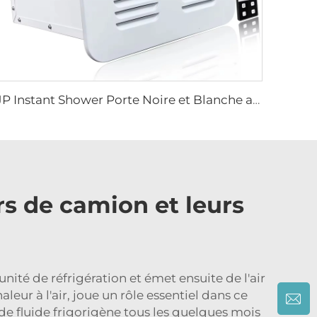
JP Instant Shower Porte Noire et Blanche avec Télérégulateur Chauffe-eau Gaz Sans Réservoir pour VR
s de camion et leurs
nité de réfrigération et émet ensuite de l'air
aleur à l'air, joue un rôle essentiel dans ce
de fluide frigorigène tous les quelques mois