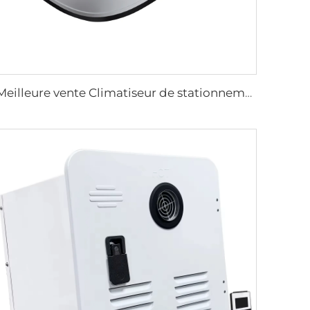
Meilleure vente Climatiseur de stationnement 115v Climatiseur de toit pour camion 60HZ Climatiseur réfrigérateur