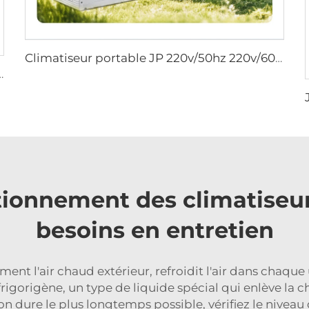
Climatiseur portable JP 220v/50hz 220v/60hz Tout-en-un R134a Mobile Climatisation
rking Climatisation Électrique 12v pour Camions
ionnement des climatiseur
besoins en entretien
 l'air chaud extérieur, refroidit l'air dans chaque u
frigorigène, un type de liquide spécial qui enlève la ch
n dure le plus longtemps possible, vérifiez le niveau 