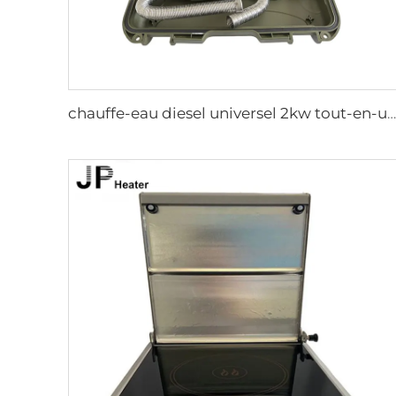
chauffe-eau diesel universel 2kw tout-en-un 12V&24V, chauffage diesel portable pour tente et camping