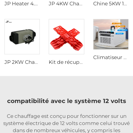
JP Heater 4.5KW Cuisinière portable au diesel 12V Poêle au diesel
JP 4KW Chauffage cabine air pour tous les véhicules Chauffage diesel stationnaire 12V 24V Chauffage air
Chine 5KW 12V volt GAZ Chauffage de caravane Chauffage air Essence Chauffage stationnaire pour caravane
Climatiseur portable main Main Design moderne 220V pour camping Voyages en voiture Stationnement camion Climatisation mobile Utilisation
JP 2KW Chauffage au gaz 12V Essence Chauffage essence stationnaire pour voiture
Kit de récupération de traction pour planche d'évasion inter-pays Planche de récupération Traction Tracks Mat pour voiture Jeep hors route
compatibilité avec le système 12 volts
Ce chauffage est conçu pour fonctionner sur un
système électrique de 12 volts comme celui trouvé
dans de nombreux véhicules, y compris les