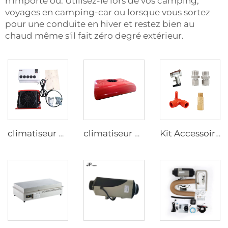
n'importe où. Utilisez-le lors de vos camping,
voyages en camping-car ou lorsque vous sortez
pour une conduite en hiver et restez bien au
chaud même s'il fait zéro degré extérieur.
climatiseur 24V pour voiture avec fonction sommeil, fixé au toit pour cabine de camion
climatiseur de stationnement alimenté par batterie 12V pour cabine de tracteur et sommeil du camion
Kit Accessoires JP Truma Combi Heater, raccord tubulaire, poignée, valve de sécurité, valve de contrôle de température, valve de vidange