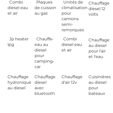
Combi
Plaques
Unités de
Chauffage
diesel eau
de cuisson
climatisation
diesel 12
et air
au gaz
pour
volts
camions
semi-
remorques
Jp heater
Chauffe-
Combi
Chauffage
lpg
eau au
diesel eau
au diesel
diesel
et air
pour l'air
pour
et l'eau
camping-
car
Chauffage
Chauffage
Chauffage
Cuisinières
hydronique
diesel
d'air 12v
au diesel
au diesel
avec
pour
bluetooth
bateaux