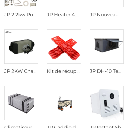
JP 2.2kw Poêle au diesel Cuisinière et chauffage air combiné pour motorhome similaire à Wallas pour caravane bateau
JP Heater 4.5KW Poêle au diesel 12V Cuisinière pour camping-car avec plaque amovible pour cuisinière RV
JP Nouveau Airdronic 2KW 12V 24V Chauffage stationnaire air pour bateaux Camping-cars VR Caravanes Vans Camions Similaire à Webasto
JP 2KW Chauffage au gaz 12V Essence Chauffage essence stationnaire pour voiture
Kit de récupération de traction pour planche d'évasion inter-pays Planche de récupération Traction Tracks Mat pour voiture Jeep hors route
JP DH-10 Tente de toit pliable Coque rigide Tente de toit pour voiture SUV Véhicules tout-terrain
Climatiseur électrique JP Inverter 10000Btu 220V-240V pour voiture sous le banc, montage inférieur pour caravane, camion et véhicule récréatif
JP Caddie de Courses Extérieur Pliant Chariot de Pique-nique Caddie de Camping Wagon à Plateforme Pliable
JP Instant Shower Porte Noire et Blanche avec Télérégulateur Chauffe-eau Gaz Sans Réservoir pour VR