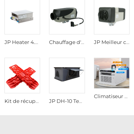
JP Heater 4.5KW Poêle au diesel 12V Cuisinière pour camping-car avec plaque amovible pour cuisinière RV
Chauffage d'air stationnaire JP 2.2KW 12V Chauffage au gaz pour voiture, camion, bateau, camping-car, caravane
JP Meilleur chauffage à air Lpg 4KW 24V Chauffage de stationnement pour camping-car, bateau et voiture
Climatiseur portable main Main Design moderne 220V pour camping Voyages en voiture Stationnement camion Climatisation mobile Utilisation
Kit de récupération de traction pour planche d'évasion inter-pays Planche de récupération Traction Tracks Mat pour voiture Jeep hors route
JP DH-10 Tente de toit pliable Coque rigide Tente de toit pour voiture SUV Véhicules tout-terrain