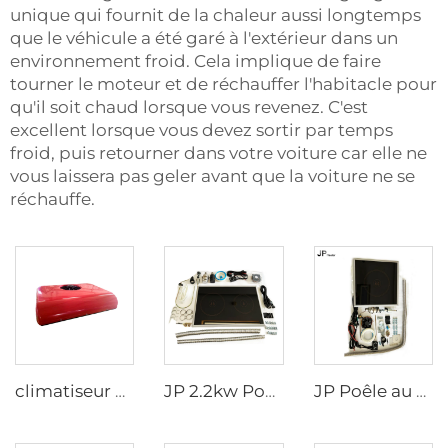
unique qui fournit de la chaleur aussi longtemps
que le véhicule a été garé à l'extérieur dans un
environnement froid. Cela implique de faire
tourner le moteur et de réchauffer l'habitacle pour
qu'il soit chaud lorsque vous revenez. C'est
excellent lorsque vous devez sortir par temps
froid, puis retourner dans votre voiture car elle ne
vous laissera pas geler avant que la voiture ne se
réchauffe.
climatiseur de stationnement alimenté par batterie 12V pour cabine de tracteur et sommeil du camion
JP 2.2kw Poêle au diesel Cuisinière Plaque chauffante pour cuisson Poêle à fuel diesel
JP Poêle au diesel Cuisinière Plaque chauffante pour cuisson dans un camping-car, bateau, similaire à Wallas