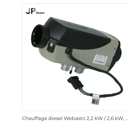
Chauffage diesel Webasto 2,2 kW / 2,6 kW, 12 V / 24 V, pour cabine de camion, usage en stationnement, chauffage à air Eberspächer