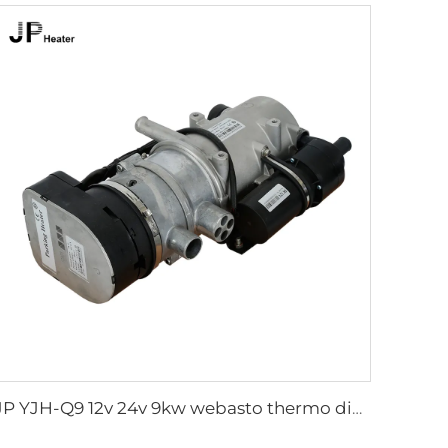
JP YJH-Q9 12v 24v 9kw webasto thermo diesel chauffage d'eau liquide stationnaire