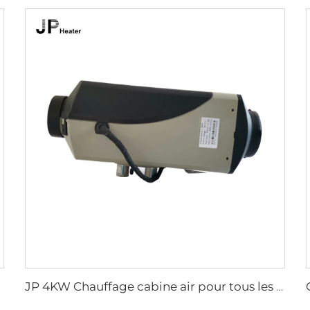
JP 4KW Chauffage cabine air pour tous les véhicules Chauffage diesel stationnaire 12V 24V Chauffage air