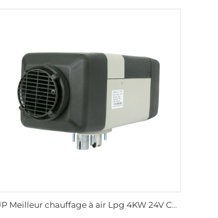
JP Meilleur chauffage à air Lpg 4KW 24V Chauffage de stationnement pour camping-car, bateau et voiture