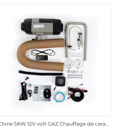
Chine 5KW 12V volt GAZ Chauffage de caravane Chauffage air Essence Chauffage stationnaire pour caravane