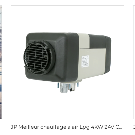
amping-car
JP Meilleur chauffage à air Lpg 4KW 24V Chauffage de stationnement pour camping-car, bateau et voiture