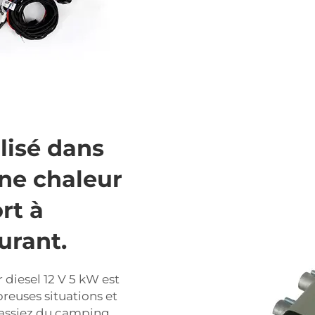
ilisé dans
une chaleur
rt à
urant.
 diesel 12 V 5 kW est
reuses situations et
fassiez du camping