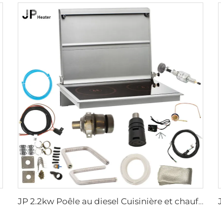
JP 2.2kw Poêle au diesel Cuisinière et chauffage air combiné pour motorhome similaire à Wallas pour caravane bateau