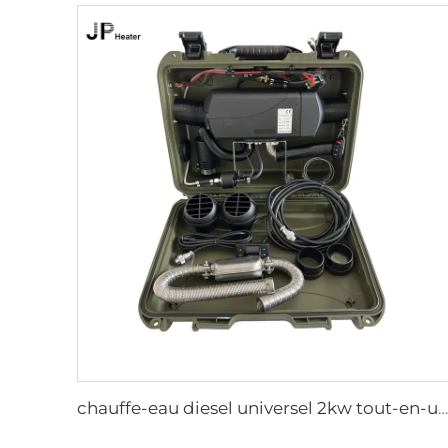
chauffe-eau diesel universel 2kw tout-en-un 12V&24V, chauffage diesel portable pour tente et camping