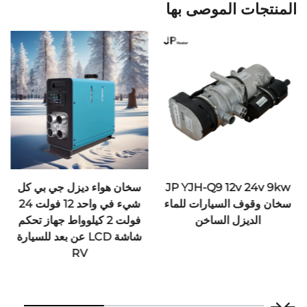
موصى بها
JP YJH-Q9
سخان هواء ديزل جي بي كل
جي بي سخان سيارا
ارات للماء
شيء في واحد 12 فولت 24
ع
لساخن
فولت 2 كيلوواط جهاز تحكم
واحد سخان سيارا
شاشة LCD عن بعد للسيارة
RV
24v للسيارات شاحنة RV