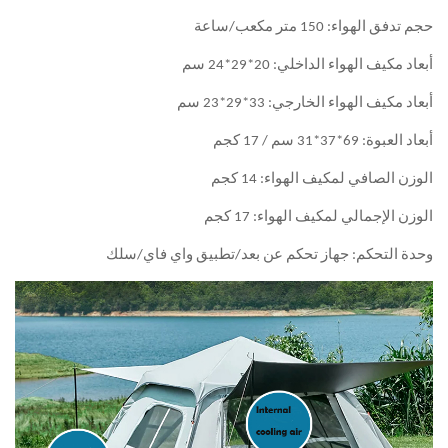
 20*29*24 سم
: 33*29*23 سم
هواء: 14 كجم
لهواء: 17 كجم
ز تحكم عن بعد/تطبيق واي فاي/سلك