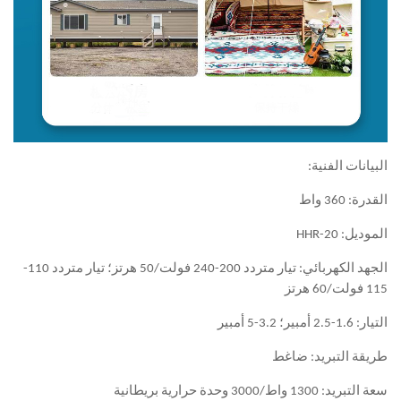
الجهد الكهربائي: تيار متردد 200-240 فولت/50 هرتز؛ تيار متردد 110-
غط