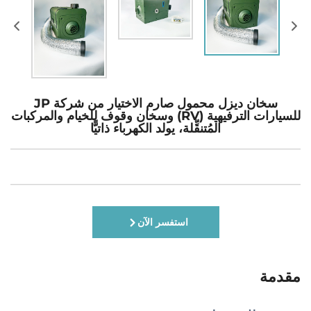
سخان ديزل محمول صارم الاختيار من شركة JP
للسيارات الترفيهية (RV) وسخان وقوف للخيام والمركبات
المُتنقِّلة، يولد الكهرباء ذاتيًّا
استفسر الآن