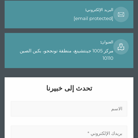
إلكتروني:
مركز 1005 جينتشينغ، منطقة تونججو، بكين الصين
تحدث إلى خبيرنا