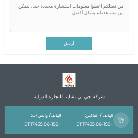
أرسل
ة جي بي تشاينا للتجارة الدولية
 الفاكس:
الهاتف/ واتس اب:
+86-158 01117435