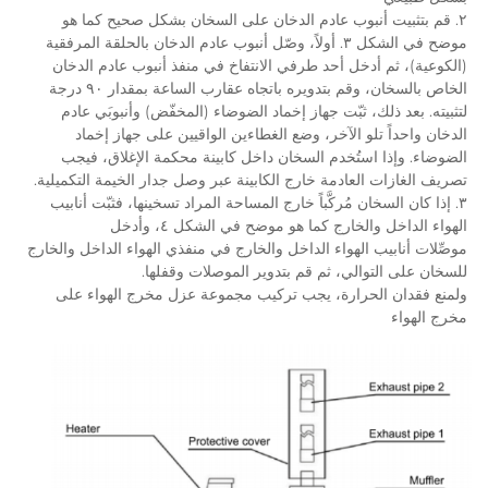
٢. قم بتثبيت أنبوب عادم الدخان على السخان بشكل صحيح كما هو 
موضح في الشكل ٣. أولاً، وصّل أنبوب عادم الدخان بالحلقة المرفقية 
(الكوعية)، ثم أدخل أحد طرفي الانتفاخ في منفذ أنبوب عادم الدخان 
الخاص بالسخان، وقم بتدويره باتجاه عقارب الساعة بمقدار ٩٠ درجة 
لتثبيته. بعد ذلك، ثبّت جهاز إخماد الضوضاء (المخفّض) وأنبوبَي عادم 
الدخان واحداً تلو الآخر، وضع الغطاءين الواقيين على جهاز إخماد 
الضوضاء. وإذا استُخدم السخان داخل كابينة محكمة الإغلاق، فيجب 
دمة خارج الكابينة عبر وصل جدار الخيمة التكميلية. 
٣. إذا كان السخان مُركَّباً خارج المساحة المراد تسخينها، فثبّت أنابيب 
 كما هو موضح في الشكل ٤، وأدخل 
موصِّلات أنابيب الهواء الداخل والخارج في منفذي الهواء الداخل والخارج 
، ثم قم بتدوير الموصلات وقفلها. 
ولمنع فقدان الحرارة، يجب تركيب مجموعة عزل مخرج الهواء على 