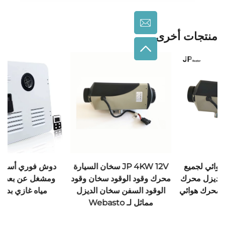
ى
JP 4KW  سخان السيارة
دوش فوري أسود أبيض باب
جي بي ديزل الموق
د سخان وقود
ومشغل عن بعد RV سخان
المطبخ المدفئ للط
خان الديزل
مياه غازي بدون خزان
كاميرا قارب ل