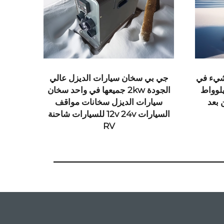
شيء في
جي بي سخان سيارات الديزل عالي
مكيف
 فولت 24 فولت 2 كيلوواط
الجودة 2kw جميعها في واحد سخان
مكيف
شاشة LCD عن بعد
سيارات الديزل سخانات مواقف
السيارات 12v 24v للسيارات شاحنة
RV