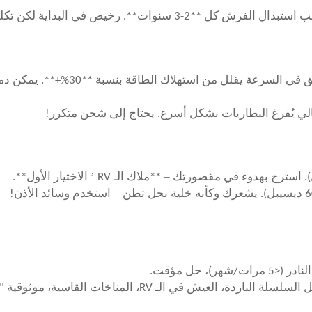
**محرك ذو فرشاة**: يعتمد على فرش الكربون. يتطلب استبدال الفرش كل 
لي يُفرغ البطاريات بشكل أسرع. يحتاج إلى شحن متكرر!
’
–
**ملاك الـ RV
الاختيار الأول**.
–
ك وكأنه خلية نحل تطن
استخدم وسائد الأذن!
 حل مؤقت.
مناخات القاسية، موثوقية "وضعها واستخدامها دون عناء".