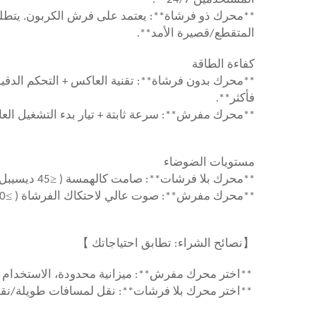
المتقطع/قصيرة الأمد**.
كفاءة الطاقة
فأكثر**.
**محرك مفرش**: سرعة ثابتة + تيار بدء التشغيل العا
مستويات الضوضاء
≤
**محرك بلا فرشات**: صامت كالهمسة (
45 ديسيبل). استرح بهدوء في مقصورتك
≥
**محرك مفرش**: صوت عالي لاحتكاك الفرشاة (
60 ديسيبل). يشعر
】
【
نصائح الشراء: تطابق احتياجاتك
**اختر محرك مفرش**: ميزانية محدودة، الاستخدام النادر (<5 مرات/شهر)،
**اختر محرك بلا فرشات**: نقل لمسافات طويلة/نقل السلسلة الباردة، العيش في الـ RV، ال