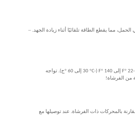
–
°
°
°
°
F إلى 140
F (-30
C إلى 60
ج). تواجه
 من الفرشاة!
تستهلك **40% أقل طاقة** في الحالة المستقرة مقارنة بالمحركات ذات الفرشاة. عند توصيلها مع