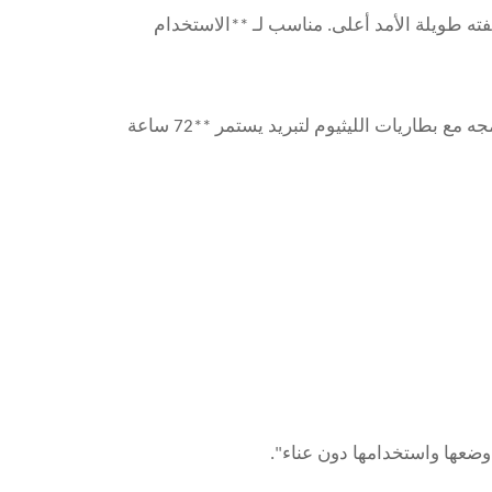
**2-3 سنوات**. رخيص في البداية لكن تكلفته طويلة الأمد أعلى. مناسب لـ **الاستخدام
**محرك بدون فرشاة**: تقنية العاكس + التحكم الدقيق في السرعة يقلل من استهلاك الطاقة بنسبة **30%+**. يمكن دمجه مع بطاريات الليثيوم لتبريد يستمر **72 ساعة