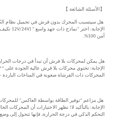
】
【
الأسئلة الشائعة
هل سيتسبب المحرك بدون فرش في تحميل نظام الكهر
الإجابة: اختر
“
نماذج ذات جهد واسع
”
(12V/24V تكيف تلقائي)! تحتوي الوحدات الراقية على حماية داخلية من الإفراط في الحمل، مما يقطع الطاقة تلقائيًا أثناء زيادة الجهد.
آمن 100%.
هل يمكن لمحركات بلا فرش أن تبدأ في درجات الحرار
الإجابة: تحتوي محركات بلا فرش عالية الجودة على **
–
المحركات ذات الفرشاة صعوبة في المناخات الباردة
هل مزاعم "توفير الطاقة بواسطة العاكس" للمحركات
التحكم الذكي في درجة الحرارة، فإنها تتحول إلى وضع قو