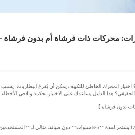
ات: محركات ذات فرشاة أم بدون فرشاة – أ
؟ اختيار المحرك الخاطئ للتكييف يمكن أن يُفرغ البطاريات، يس
الحقيقي؟ هذا الدليل يساعدك على الاختيار بحكمة وتلافي الأخطاء ا
】
كات بدون فرشاة
**محرك بدون فرشاة**: لا يوجد فرشاة = صفر احتكاك! يستمر لمدة **5-8 سنوات** دو