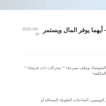
يهما يوفر المال ويستمر
2025-06-
19
بب الضوضاء، ويتلف بسرعة! **محركات ذات فرشاة**
لمكلفة!
ن صيانة. مثالي لـ **المستخدمين اليوميين، الشاحنات الطويلة المسافة أو