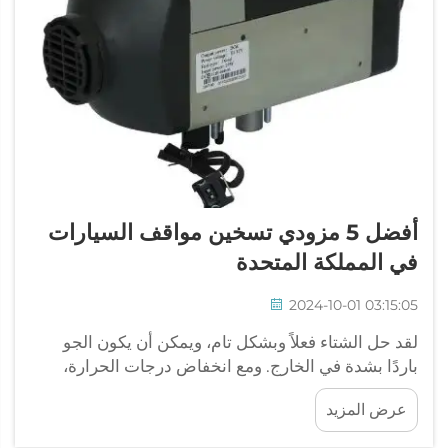
أفضل 5 مزودي تسخين مواقف السيارات
في المملكة المتحدة
2024-10-01 03:15:05
لقد حل الشتاء فعلاً وبشكل تام، ويمكن أن يكون الجو
باردًا بشدة في الخارج. ومع انخفاض درجات الحرارة،
يصبح الاحتفاظ بالدفء داخل سيارتك أولوية قصوى لأنك
عرض المزيد
تريد أن تشعر بالراحة والدفء أثناء القيادة. واحدة من
أفضل الطرق لتحقيق ذلك هي عبر سخان الوقوف...