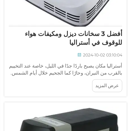
أفضل 3 سخانات ديزل ومكيفات هواء
للوقوف في أستراليا
2024-10-02 03:10:04
أستراليا مكان يصبح باردًا جدًا في الليل، خاصة عند التخييم
بالقرب من النيران، وحارًا كما الجحيم خلال أيام الشمس.
بهذه الطريقة يمكنك الاسترخاء والسفر بشكل مريح قبل
عرض المزيد
أن تنخفض درجة الحرارة كثيرًا للاستمتاع برحلتك. JP
He...