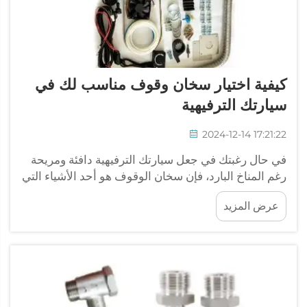
كيفية اختيار سخان وقوف مناسب لك في
سيارتك الترفيهية
2024-12-14 17:21:22
في حال رغبتك في جعل سيارتك الترفيهية دافئة ومريحة
رغم المناخ البارد، فإن سخان الوقوف هو أحد الأشياء التي
تحتاجها بالتأكيد. إن اختيار السخان الأفضل ليس أمرًا
عرض المزيد
مباشرًا، لذا لا تخف من ذلك! سيقوم JP Heater
بمساعدتك واختيار أفضل ...