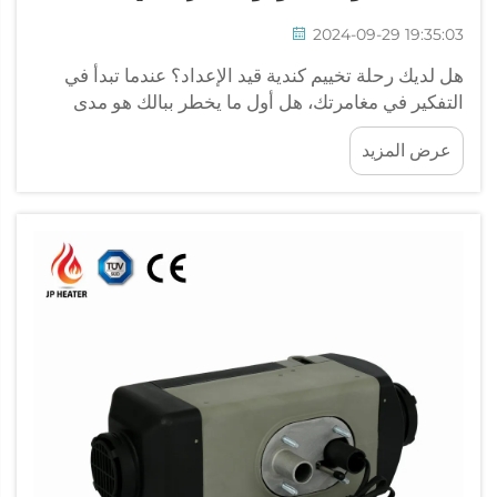
2024-09-29 19:35:03
هل لديك رحلة تخييم كندية قيد الإعداد؟ عندما تبدأ في
التفكير في مغامرتك، هل أول ما يخطر ببالك هو مدى
البرودة التي قد تنال منك؟ لا تقلق إطلاقًا. بغض النظر عن
عرض المزيد
الموسم، يوفر لك JP Heater أفضل جهاز تسخين
لسيارتك أثناء الوقوف.