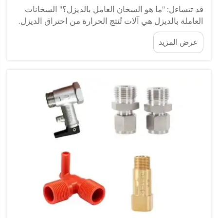
قد تتساءل: "ما هو السخان العامل بالديزل؟" السخانات
العاملة بالديزل هي آلات تُنتج الحرارة من احتراق الديزل.
يقوم عامل بإعادة تعبئة صينية تقديم الهوت دوج من
عرض المزيد
الشواية عند بائع متجول في تورونتو، كندا، في 1 سبتمبر
2023. هذا السخان...