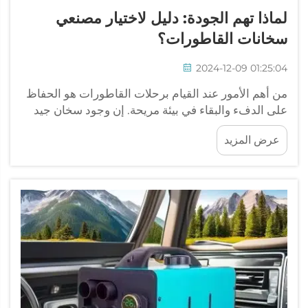
لماذا تهم الجودة: دليل لاختيار مصنعي
سخانات القاطورات؟
2024-12-09 01:25:04
من أهم الأمور عند القيام برحلات القاطورات هو الحفاظ
على الدفء والبقاء في بيئة مريحة. إن وجود سخان جيد
في قاطورتك هو أفضل طريقة لضمان الشعور بالدفء
عرض المزيد
والراحة. السخان الجيد لا يقتصر فقط على الحفاظ على
دفئك، بل يساعد أيضًا في الحفاظ على...