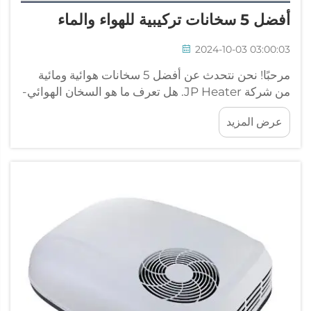
أفضل 5 سخانات ترکیبیة للهواء والماء
2024-10-03 03:00:03
مرحبًا! نحن نتحدث عن أفضل 5 سخانات هوائية ومائية
من شركة JP Heater. هل تعرف ما هو السخان الهوائي-
المائي؟ هذا الجهاز الممتاز يمكنه تسخين الماء والهواء في
عرض المزيد
آنٍ واحد. وهذا أمر رائع لعدة أسباب - لا يقتصر فقط على
الحفاظ...