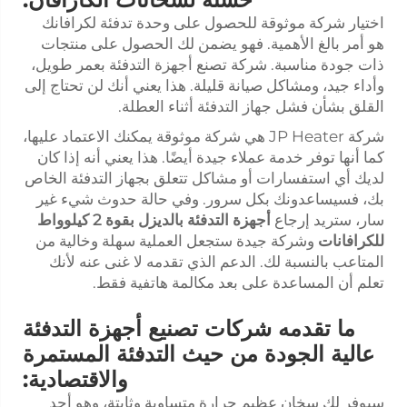
اختيار شركة موثوقة للحصول على وحدة تدفئة لكرافانك
هو أمر بالغ الأهمية. فهو يضمن لك الحصول على منتجات
ذات جودة مناسبة. شركة تصنع أجهزة التدفئة بعمر طويل،
وأداء جيد، ومشاكل صيانة قليلة. هذا يعني أنك لن تحتاج إلى
القلق بشأن فشل جهاز التدفئة أثناء العطلة.
شركة JP Heater هي شركة موثوقة يمكنك الاعتماد عليها،
كما أنها توفر خدمة عملاء جيدة أيضًا. هذا يعني أنه إذا كان
لديك أي استفسارات أو مشاكل تتعلق بجهاز التدفئة الخاص
بك، فسيساعدونك بكل سرور. وفي حالة حدوث شيء غير
سار، ستريد إرجاع
أجهزة التدفئة بالديزل بقوة 2 كيلوواط
للكرافانات
وشركة جيدة ستجعل العملية سهلة وخالية من
المتاعب بالنسبة لك. الدعم الذي تقدمه لا غنى عنه لأنك
تعلم أن المساعدة على بعد مكالمة هاتفية فقط.
ما تقدمه شركات تصنيع أجهزة التدفئة
عالية الجودة من حيث التدفئة المستمرة
والاقتصادية:
سيوفر لك سخان عظيم حرارة متساوية وثابتة، وهو أحد