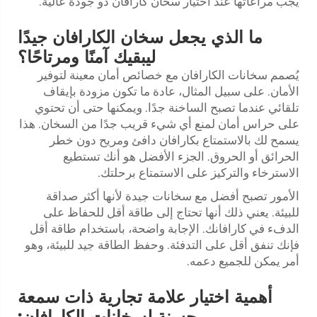
يجب مراعاتها عند اختيار سخان كارافان ذو جودة عالية.
ما الذي يجعل سخان الكارافان جيدًا
ليبقيك آمنًا ومرتاحًا؟
يُصمم سخانات الكارافان مع خصائص أمان معينة لتوفير
الأمان. على سبيل المثال، عادة ما تكون مزودة بإيقاف
تلقائي عندما تصبح الساخنة جدًا. ويمكنها حتى أن تحتوي
على حراس أمان لمنع أي شيء قريب جدًا من السخان. هذا
يسمح لك بالاستمتاع بكارافان دافئ ومريح دون خطر
الحرائق أو الحروق. الجزء الأفضل هو أنك تستطيع
الاسترخاء والتركيز على الاستمتاع برحلتك.
الأمور تصبح أفضل مع سخانات جيدة لأنها أكثر صداقة
للبيئة. يعني ذلك أنها تحتاج إلى طاقة أقل للحفاظ على
الدفء في كارافانك. الإجابة واضحة، باستخدام طاقة أقل
فإنك تنفق أقل على التدفئة. وحفظ الطاقة جيد للبيئة، وهو
أمر يمكن للجميع دعمه.
أهمية اختيار علامة تجارية ذات سمعة
حسنة لسخانات الكارافان: