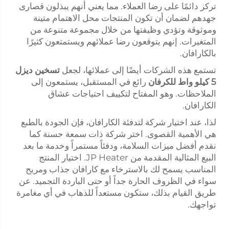
تركز دائمًا على رضا العملاء. مما يعني أنهم يبذلون قصارى
جهدهم لضمان أن تكون المنتجات محل الاهتمام متينة
وموثوقة وتؤدي وظيفتها من خلال مجموعة متنوعة من
المتغيرات. إنهم يتوقعون رضا عملائهم ويستمتعون كثيرًا
بالكارافان.
تستمع هذه الشركات أيضًا إلى عملائها، لجعل
تسخين ديزل
5 كيلو واط للكرفان
رائع في المستقبل، يستمعون إلى
الملاحظات. وهو المفتاح لتكييف احتياجات عشاق
الكارافان.
لذا، عند اختيار شركة لتدفئة الكارافان، فإن الجودة بالطبع
هي الأهمية القصوى. اختر شركة ذات سمعة حسنة كما
نقدم أفضل ميزات السلامة، ودفئاً مستمراً وخدمة ما بعد
البيع المثالية المقدمة من JP Heater. اختيار المنتج
المناسب يسمح لك بالاسترخاء مع كارافان جذاب ومريح
سواء في الظروف الحارة جداً أو حتى الباردة التجميد. عن
طريق القيام بذلك، ستكون مستعداً للذهاب في أي مغامرة
تواجهك.