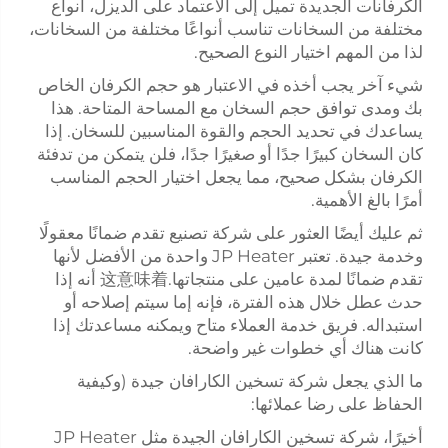
الكرفانات الجديدة تميل إلى الاعتماد على الديزل، أنواع
مختلفة من السخانات تناسب أنواعًا مختلفة من السخانات،
لذا من المهم اختيار النوع الصحيح.
شيء آخر يجب أخذه في الاعتبار هو حجم الكرفان الخاص
بك ومدى توافق حجم السخان مع المساحة المتاحة. هذا
يساعدك في تحديد الحجم والقوة المناسبين للسخان. إذا
كان السخان كبيرًا جدًا أو صغيرًا جدًا، فلن يتمكن من تدفئة
الكرفان بشكل صحيح، مما يجعل اختيار الحجم المناسب
أمرًا بالغ الأهمية.
ثم عليك أيضًا العثور على شركة تصنيع تقدم ضمانًا معقولًا
وخدمة جيدة. تعتبر JP Heater واحدة من الأفضل لأنها
تقدم ضمانًا لمدة عامين على منتجاتها.这意味着 أنه إذا
حدث عطل خلال هذه الفترة، فإنه إما سيتم إصلاحه أو
استبداله. فريق خدمة العملاء متاح ويمكنه مساعدتك إذا
كانت هناك أي خطوات غير واضحة.
ما الذي يجعل شركة تسخين الكارافان جيدة (وكيفية
الحفاظ على رضا عملائها:
أخيرًا، شركة تسخين الكارافان الجيدة مثل JP Heater