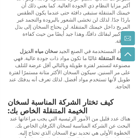
أكبر مزايا النظام ذي الجودة العالية. كما يعني ذلك أن
خيمتك المتنقلة ستبقى دافئة حتى عندما يكون الطقس
باردًا جدًا. لذلك لن تخشى الشعور بالبرودة والتجمد غير
المريح داخل خيمتك المتنقلة. لن يحتاج السخان إلى بذل
جهد كبير لبقائك دافئًا، وهذا جيد أيضًا من حيث كفاءة
الطاقة.
المواد المستخدمة في الصنع الجيد
سخان مياه الديزل
للخيمة المتنقلة
غالبًا ما تكون مواد ذات جودة عالية. فهي
مصنوعة لتستمر لفترة طويلة وبالتالي أقل عرضة للتلف
على مر السنين. سيكون السخان الأكثر متانة مستمرًا لفترة
طويل لأنها تستخدم مواد أفضل. لذلك تعرف أنه يدفئك عند
الحاجة.
كيف تختار الشركة المناسبة لسخان
الخيمة المتنقلة الخاص بك:
هناك عدد قليل من الأمور الرئيسية التي يجب مراعاتها عند
البحث عن الشركة المناسبة لسخان الكرفان الخاص بك.
الخطوة الأولى هي تحديد نوع السخان الذي تحتاج إليه.