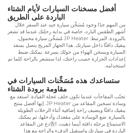
أفضل مسخنات السيارات لأيام الشتاء
الباردة على الطريق
من المهم جدًا وجود مُسَخِّن سيارة جيد عند السفر خلال
أشهر الطقس البارد، خاصة في بداية رحلتك عندما قد تشعر
بالبرودة. المرتبط: JP Heater مُسَخِّن سيارة محمول،
يبقيك دافئًا داخل سيارتك. هذا الجهاز المريح يتصل بمنفذ
السيارة ويسخن الهواء من حولك بسرعة. يمكنك ضبط
إعدادات الحرارة حسب راحتك، لذا ستشعر بالراحة كلما تم
استخدامه.
ستساعدك هذه مُسَخِّنات السيارات في
مقاومة برودة الشتاء
تجنّب المفاجآت عندما تكون خلف عجلة القيادة. استعد مع
وسادة تسخين المقاعد من JP Heater. إنها أفضل منتج
يبقيك دافئًا ويضيف راحة إضافية أثناء الرحلات الطويلة
بالسيارة. ضع الوسادة على مقعدك وأدخلها، ثم يمكنك
الاستمتاع برحلة دافئة أينما ذهبت. ا告دع عن المقاعد
الباردة في سيارتك واستقبل الدفء والراحة مع هذا