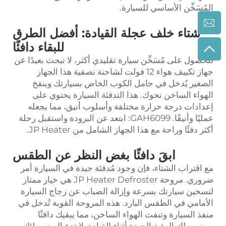
المُسَخِّن الأساسي للسيارة.
شتاء خلف عجلة القيادة: أفضل الطرق
للبقاء دافئًا
للحصول على مُسَخِّن سيارة تقليدي أكثر، لا تبحث بعيدًا عن
جهاز تكييف هواء 12 فولت لشاحنة نصفية
هذا الجهاز
الصغير يُدخل في حامل الكوب الخاص بسيارتك وينفخ
الهواء الساخن نحوك. هذا التدفئة السيارة يحتوي على
إعدادات درجة حرارة مختلفة وأسلوب أنيق، مما يجعله
عمليًا وأنيقًا. GAH6099: ابتعد عن البرودة واستقبل رحلة
أكثر دفئًا وراحة مع هذا الجهاز الشامل من JP Heater.
ابقَ دافئًا بغض النظر عن الطقس
مع اقتراب الشتاء، فإن وجود مُدفئة جيدة في السيارة أمر
ضروري. مروحة JP Heater Defroster هي خيار ممتاز
لتسخين سيارتك بسرعة وإزالة الضباب عن زجاج السيارة
الأمامي في الطقس البارد. هذه المروحة القوية تُدخل في
منفذ السيارة وتنفث الهواء الساخن، مما يبقيك دافئًا
ويضمن لك الرؤية الجيدة أثناء القيادة. لا تدع البرد يبطئك