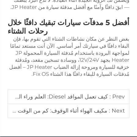
— ابقَ دافئًا وآمنًا مع أفضل مدفئة سيارة من JP Heater.
أفضل 5 مدفآت سيارات تبقيك دافئًا خلال
رحلات الشتاء
بغض النظر عن مكان نشاطات الشتاء التي تقوم بها، فإن
البقاء دافئًا في سيارتك أمر أساسي. الآن أنت مستعد تمامًا
لمواجهة البرودة باستخدام مُدفئة السيارة المحمولة JP
Heater بجهد 12V/24V، ووسادة تسخين مقعد، ومُدفئة
خزفية للسيارة ومروحة إزالة الضباب JP Heater – أفضل
مُدفئات السيارة للبقاء دافئًا هذا الشتاء Fix OS.
Prev :
كيف تعمل المواقد Diesel: العلم وراء الحرارة
Next :
مكيف الهواء أثناء الوقوف: كم من الوقت يمكنه العمل عند التوقف؟