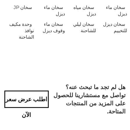
سخان ماء
سخان مياه
سخان ماء
سخان JP
ديزل
ديزل
ديزل
سخان ديزل
سخان ليلي
سخان ماء
وحدة مكيف
للتخييم
للشاحنة
وقوف ديزل
نوافذ
الشاحنة
هل لم تجد ما تبحث عنه؟
تواصل مع مستشارينا للحصول
اطلب عرض سعر
على المزيد من المنتجات
المتاحة.
الآن