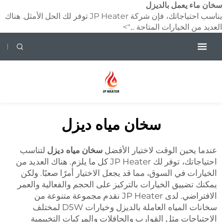
خان ماء يعمل بالديزل
يناسب احتياجاتك، فإن شركة JP Heater توفر لك الحل الأمثل. هناك
لعديد من الخيارات المتاحة ...">
سخان مياه ديزل
عندما يحين الوقت لاختيار الأفضل
سخان مياه ديزل
لتناسب
احتياجاتك، توفر لك JP Heater كل ما يلزم. هناك العديد من
الخيارات في السوق، مما قد يجعل الاختيار أمرًا صعبًا. ولكن
يمكنك تضييق الخيارات بالتركيز على الحجم والفعالية والعمر
الافتراضي. لدى JP Heater نقدم مجموعة متنوعة من
سخانات المياه العاملة بالديزل وخيارات D5W لمختلف
الاحتياجات مثل القوارب والحافلات والمركبات التخييمية