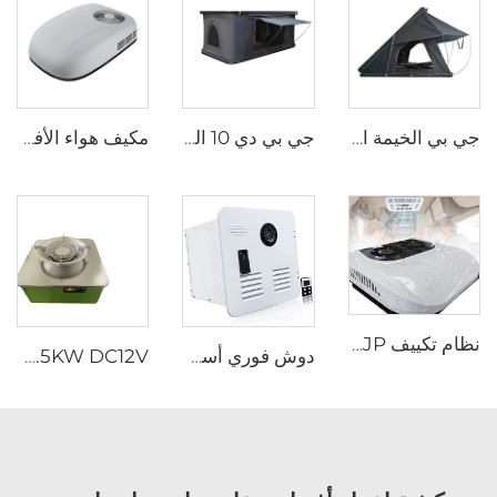
جي بي الخيمة الجديدة في الهواء الطلق سهلة التثبيت الألومنيوم كلامشيل سيارات الأجرة 3 شخص خيمة سطحية أستراليا خيمة سطحية صلبة
جي بي دي 10 الخيمة الخارجيّة قابلة للطيّ خيمة صلبة الصدّقة سقف أعلى خيمة سيارات سيارات ذات سيارات ذات طراز سيارات خارج الطريق
مكيف هواء الأفضل مبيعًا لوقوف السيارات، مكيف هواء مثبت على السقف بجهد 115 فولت للشاحنات، مكيف هواء ومبرد بتردد 60 هرتز
نظام تكييف JP بجهد 24 فولت تيار متردد على سطح الشاحنات، مكيف هواء كهربائي 12 فولت للشاحنات
دوش فوري أسود أبيض باب ومشغل عن بعد RV سخان مياه غازي بدون خزان
JP 4.5KW DC12V ديزل موقد وقود محمول للشاحنة كامبر سيارة محمولة قافلة RV موقد الديزل