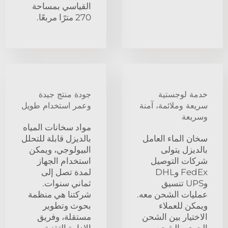
القياسي بمساحة
270 مترًا مربعًا.
خدمة لوجستية
جودة منتج جيدة
سريعة وملائمة، آمنة
وعمر استخدام طويل
وسريعة
مواد سخانات المياه
سخان الماء العامل
بالديزل قابلة للتحلل
بالديزل يتولى
البيولوجي، ويمكن
شركات التوصيل
استخدام الجهاز
FedEx وDHL
لمدة تصل إلى
وUPS تنسيق
ثماني سنوات.
عمليات الشحن معه.
شركتنا هي منظمة
ويمكن للعملاء
بحوث وتطوير
الاختيار بين الشحن
مستقلة، وفريق
الجوي والشحن
الإدارة التقنية