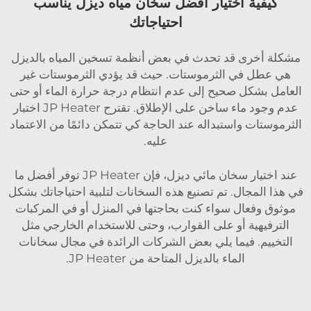
كيفية اختيار أفضل سخان مياه ديزل يناسب
احتياجاتك
مشكلة أخرى قد تحدث في بعض أنظمة تسخين المياه بالديزل
هي عطل في الثرموستات. حيث قد يؤدي الثرموستات غير
العامل بشكل صحيح إلى عدم انتظام درجة حرارة الماء أو حتى
عدم وجود ماء ساخن على الإطلاق. تقترح JP Heater اختبار
الثرموستات واستبداله عند الحاجة كي تتمكن دائمًا من الاعتماد
عليه.
عند اختيار سخان مائي ديزل، فإن JP Heater توفر أفضل ما
في هذا المجال. تم تصنيع هذه السخانات لتلبية احتياجاتك بشكل
موثوق وفعال سواء كنت بحاجتها في المنزل أو في المركبات
الترفيهية أو على القوارب، وحتى للاستخدام الخارجي مثل
التخييم. فيما يلي بعض الشركات الرائدة في مجال سخانات
الماء بالديزل المتاحة من JP Heater.