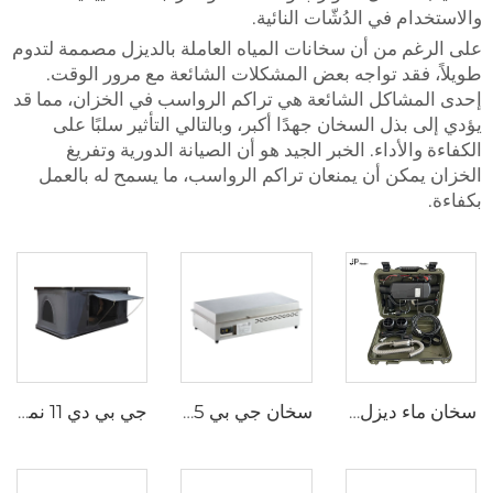
والاستخدام في الدُشّات النائية.
على الرغم من أن سخانات المياه العاملة بالديزل مصممة لتدوم
طويلاً، فقد تواجه بعض المشكلات الشائعة مع مرور الوقت.
إحدى المشاكل الشائعة هي تراكم الرواسب في الخزان، مما قد
يؤدي إلى بذل السخان جهدًا أكبر، وبالتالي التأثير سلبًا على
الكفاءة والأداء. الخبر الجيد هو أن الصيانة الدورية وتفريغ
الخزان يمكن أن يمنعان تراكم الرواسب، ما يسمح له بالعمل
بكفاءة.
سخان ماء ديزل هوائي عالمي 2kw كل شيء في واحد 12V و 24V سخان هوائي ديزل للوقوف خيمة محمولة سخان ديزل للتخييم
سخان جي بي 4.5 كيلوواط مقلاة ديزل محمولة موقد 12 فولت مقلاة ديزل
جي بي دي 11 نمط جديد سقف العرش الألومنيوم الصلب القشرة المثلثية القشرة المفصلية سيارة سقف العرش