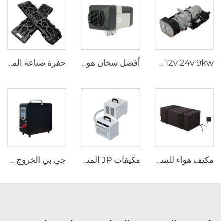
JP YJH-Q9 12v 24v 9kw سخان وقوف السيارات للماء الديزل الساخن
أفضل سخان هواء لـ Lpg 4KW 24V سخان وقوف السيارات للسيارة
حفرة صناعة المركبات مدمج في جاك قاعدة خارج الطريق لجنة استعادة الرمل الطين إطارات الجر لجنة العودة السيارات
مكيف هواء للسيارة تحت المقعد، مكيف كهربائي للمركبات المتنقلة والشاحنات والعربات الترحال، 9000 وحدة حرارية بريطانية، 220-240 فولت
مكيفات JP المتنقلة بنظام التحكم عن بعد، موديل 110 فولت، مكيف هواء للسيارة من نوع السبليت، مناسب للتخييم في الخيم والمركبات الترفيهية (RV)
جي بي الخروج التخييم Rv الجملة المحمولة التصميم الجذاب البروبان مضخة الحرارة بدون خزان غاز سخان الماء