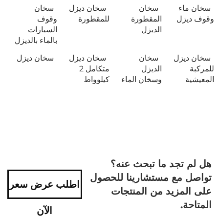
سخان ماء
سخان
سخان ديزل
سخان
وقوف ديزل
المقطورة
للمقطورة
وقوف
الديزل
السيارات
بالماء بالديزل
سخان ديزل
سخان
سخان ديزل
سخان ديزل
للمركبة
الديزل
متكامل 2
المعيشية
وسخان الماء
كيلوواط
هل لم تجد ما تبحث عنه؟
تواصل مع مستشارينا للحصول
اطلب عرض سعر
على المزيد من المنتجات
المتاحة.
الآن