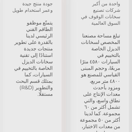
واحدة من أكبر
جودة منتج جيدة
شركات تصنيع
وعمر استخدام طويل
سخانات الوقوف في
يتمتّع موظفو
السوق العالمية
الطاقم الفني
تبلغ مساحة مصنعنا
الرئيسي لدينا
المخصص لسخانات
بالقدرة على تطوير
الديزل الخاصة
منتجات جديدة
بالتخييم في
استنادًا إلى تقنية
السيارات ٤٥٨٠ مترًا
سخانات الديزل
مربعًا، وحجم المبنى
الخاصة بالتخييم في
القياسي للمصنع هو
السيارات، كما
٤٨٠٠ متر مربع،
يمتلك قسم البحث
ومزود بأحدث
والتطوير (R&D)
معدات الإنتاج على
مستقلًا.
نطاق واسع، والتي
تشمل أكثر من ٦٠
مجموعة. كما لدينا
أكثر من ٥٠ مجموعة
من معدات الاختبار،