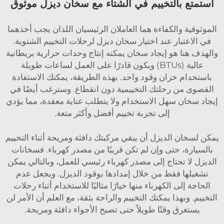
استمتع بالتخييم في الشتاء مع سخان ديزل موثوق
الموثوقية والكفاءة هما العاملان الرئيسيان اللذان يجب أخذهما
في الاعتبار عند اختيار سخان ديزل لرحلات التخييم الشتوية.
والهدف هنا هو إيجاد سخان يمكنه إنتاج وحدات حرارية بريطانية
عالية (BTUs) ويكون قادرًا على العمل لساعات طويلة
باستخدام خزان وقود واحد. بهذه الطريقة، يمكنك الاستفادة
القصوى من رحلتك التخييمية دون انقطاع. وسترغب أيضًا في
إيجاد سخان سهل الاستخدام ولا يتطلب عناية معقدة، مما يؤدي
إلى تجربة تخييم أفضل وأكثر متعة.
يمكن لسخان الديزل أن يبقي مركبتك دافئة ومريحة أثناء التخييم
بالسيارة، حتى وإن لم تكن قريبًا من مصدر كهرباء. فسخانات
الديزل لا تحتاج إلى مصدر كهرباء رئيسي للعمل، وبالتالي يمكن
تشغيلها فقط من خلال إمدادها بوقود الديزل. ويجعل عدم
الحاجة إلى الكهرباء منها خيارًا مثاليًا للاستخدام أثناء رحلات
التخييم. وبهذا يمكنك التخييم والراحة بثقة، مع العلم أن الأمر لن
يستغرق وقتًا طويلاً حتى تصبح الأجواء دافئة ومريحة.