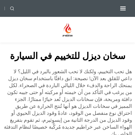
سخان ديزل للتخييم في السيارة
هل تحب التخييم، ولكنك لا تحب الشعور بالبرد في الليل؟ لا
داعي للقلق بعد الآن! نصيحة: ابق دافئًا باستخدام سخان ديزل
يمنحك الراحة والدفء خلال الليالي الباردة في الصحراء. لكل
من يرغب في التأكد من أن خيمته أو مركبته أو حتى جيبه تكون
دافئة ومريحة، فإن سخانات الديزل تُعد خيارًا ممتازًا. الجزء
المميز في سخانات الديزل هو أنها تُنتج الحرارة عن طريق
احتراق نوع منفصل من الوقود، عادةً وقود الديزل الحيوي أو
وقود الديزل من الدرجة الثانية من إيسوثيرم، ثم تقوم بتفريغ
الهواء الساخن عبر خراطيم جديدة مُركَّبة خصيصًا لنظام التدفئة
الخاص بك.