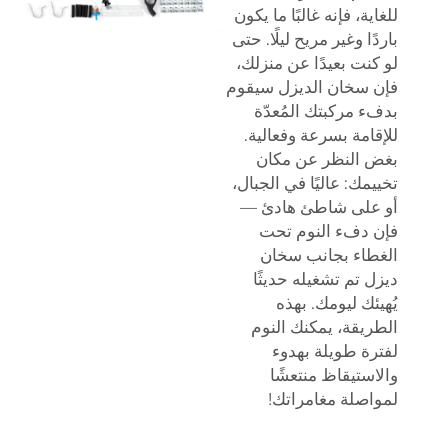
للغاية، فإنه غالبًا ما يكون
باردًا وغير مريح ليلًا. حتى
لو كنت بعيدًا عن منزلك،
فإن سخان الديزل سيقوم
بدفء مركبتك المُعدّة
للإقامة بسرعة وفعالية.
بغض النظر عن مكان
تخييمك: عاليًا في الجبال،
أو على شاطئ هادئ —
فإن دفء النوم تحت
الغطاء بجانب سخان
ديزل تم تشغيله حديثًا
يُهيئك ليومك. بهذه
الطريقة، يمكنك النوم
لفترة طويلة بهدوء
والاستيقاظ منتعشًا
لمواصلة مغامراتك!