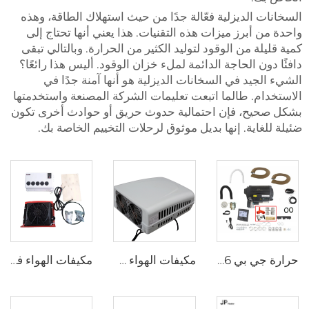
السخانات الديزلية فعّالة جدًا من حيث استهلاك الطاقة، وهذه
واحدة من أبرز ميزات هذه التقنيات. هذا يعني أنها تحتاج إلى
كمية قليلة من الوقود لتوليد الكثير من الحرارة. وبالتالي تبقى
دافئًا دون الحاجة الدائمة لملء خزان الوقود. أليس هذا رائعًا؟
الشيء الجيد في السخانات الديزلية هو أنها آمنة جدًا في
الاستخدام. طالما اتبعت تعليمات الشركة المصنعة واستخدمتها
بشكل صحيح، فإن احتمالية حدوث حريق أو حوادث أخرى تكون
ضئيلة للغاية. إنها بديل موثوق لرحلات التخييم الخاصة بك.
حرارة جي بي 6 كيلوواط 12 فولت LPG غاز كومبي 110 فولت 220 فولت هواء وماء ساخن مماثل لترما كومبي 6e
مكيفات الهواء على سطح السقف للسيارات
مكيفات الهواء في شاحنات ذات التيار المتردد 12 فولت تستخدم أنظمة تكييف الهواء الأخرى مكيفات الهواء الكهربائية في المقصورة