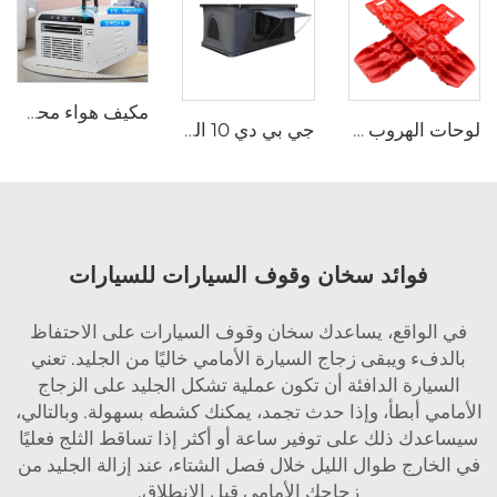
مكيف هواء محمول بتصميم عصري يعمل بتيار 220 فولت، مناسب للتخييم ورحلات الطرق الطويلة واستخدام الشاحنات أثناء الوقوف، للاستخدام المتنقل
لوحات الهروب عبر البلاد مجموعة استرداد الجر لوحات استرداد الجر مسارات السيارات للسيارات جيب خارج الطريق
جي بي دي 10 الخيمة الخارجيّة قابلة للطيّ خيمة صلبة الصدّقة سقف أعلى خيمة سيارات سيارات ذات سيارات ذات طراز سيارات خارج الطريق
فوائد سخان وقوف السيارات للسيارات
في الواقع، يساعدك سخان وقوف السيارات على الاحتفاظ
بالدفء ويبقى زجاج السيارة الأمامي خاليًا من الجليد. تعني
السيارة الدافئة أن تكون عملية تشكل الجليد على الزجاج
الأمامي أبطأ، وإذا حدث تجمد، يمكنك كشطه بسهولة. وبالتالي،
سيساعدك ذلك على توفير ساعة أو أكثر إذا تساقط الثلج فعليًا
في الخارج طوال الليل خلال فصل الشتاء، عند إزالة الجليد من
زجاجك الأمامي قبل الانطلاق.