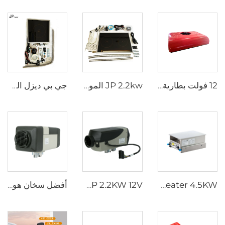
12 فولت بطارية تعمل بمكبرة الجرار شاحنة سرير موقف للسيارات مكيف الهواء للشاحنة
JP 2.2kw الموقد الديزل الطباخ الطباخ المدفئ الطهي الموقد الديزل
جي بي ديزل الموقد المطبخ المطبخ المدفئ للطبخ في ريف كاميرا قارب للوالاس
JP Heater 4.5KW الموقد الديزل 12V الموقد الديزل القافلة الطباخ المطبخ المنزلق للطباخ RV
JP 2.2KW 12V سخان وقوف السيارات الهواء سخان غاز للسيارات الشاحنات القوارب المقطورة
أفضل سخان هواء لـ Lpg 4KW 24V سخان وقوف السيارات للسيارة