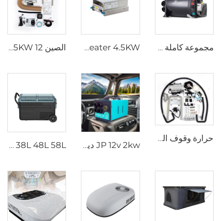
مجموعة كاملة من المبردات و سخانات المجال
JP Heater 4.5KW الموقد الديزل 12V الموقد الديزل القافلة الطباخ المطبخ المنزلق للطباخ RV
الصين 5KW 12 فولت غازي موقف للسيارات المكشوفة سخان هوائي سخان البنزين محطة وقوف السيارات للكاروان
حرارة وقوف السيارات السائلة 5KW 12V حرارة السيارة الغاز البنزين حرارة مائية هيدرونية
JP 12v 2kw ديزل هواء محطة وقوف السيارات المدفئة لمختلف السيارات مع تحكم LED في فصل الشتاء
JP 38L 48L 58L البطارية المحمولة تعمل بالبطارية ثلاجة صغيرة ثلاجة سيارة مجمد مع محول التيار المتردد للاستخدام المنزلي للتخييم DC 12v/24V