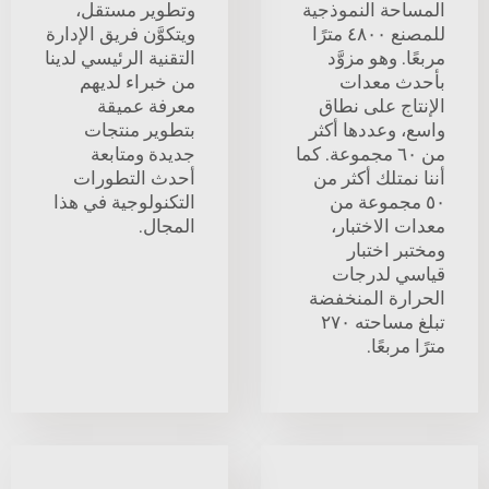
المساحة النموذجية
وتطوير مستقل،
للمصنع ٤٨٠٠ مترًا
ويتكوَّن فريق الإدارة
مربعًا. وهو مزوَّد
التقنية الرئيسي لدينا
بأحدث معدات
من خبراء لديهم
الإنتاج على نطاق
معرفة عميقة
واسع، وعددها أكثر
بتطوير منتجات
من ٦٠ مجموعة. كما
جديدة ومتابعة
أننا نمتلك أكثر من
أحدث التطورات
٥٠ مجموعة من
التكنولوجية في هذا
معدات الاختبار،
المجال.
ومختبر اختبار
قياسي لدرجات
الحرارة المنخفضة
تبلغ مساحته ٢٧٠
مترًا مربعًا.