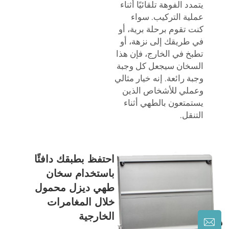
يتمدد الفوهة تلقائيًا أثناء
عملية التركيب. سواء
كنت تقوم برحلة برية، أو
في طريقك إلى نزهة، أو
تطبخ في الخارج، فإن هذا
السخان سيجعل كل وجبة
وجبة رائعة. إنه خيار مثالي
وعملي للأشخاص الذين
يستمتعون بالطهي أثناء
التنقل.
احتفظ بطبقك دافئًا
باستخدام سخان
طهي ديزل محمول
خلال المغامرات
الخارجية