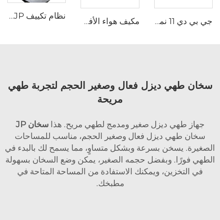
نظام تكييف JP بجهد 24 فولت تيار متردد على سطح الشاحنات، مكيف هواء كهربائي 12 فولت للشاحنات
جي بي دي 11 نمط جديد سقف العرش الألومنيوم الصلب القشرة المثلثية القشرة المفصلية سيارة سقف العرش
مكيف هواء الأفضل مبيعًا لوقوف السيارات، مكيف هواء مثبت على السقف بجهد 115 فولت للشاحنات، مكيف هواء ومبرد بتردد 60 هرتز
سخان طهي ديزل فعال وصغير الحجم لتجربة طهي
مريحة
جهاز طهي ديزل صغير ومدمج لطهي مريح. هذا
سخان JP
سخان طهي ديزل فعال وصغير الحجم، مناسب للمساحات
الصغيرة. يسخن بسرعة وبشكل متساوٍ، مما يسمح لك بالبدء في
الطهي فورًا. وبفضل حجمه الصغير، يمكن وضع السخان بسهولة
في التخزين، ويمكنك الاستفادة من المساحة المتاحة في
مطبخك.