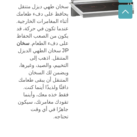
سخان طهي ديزل متنقل
يحافظ على دفء طعامك
أثناء المغامرات الخارجية.
عندما تكون في حركة، قد
يكون من الصعب الحفاظ
على دفء الطعام.
سخان
JP
سخان الطهي الديزل
المتنقل. اذهب إلى
التخييم، والصيد، وغيرها،
ويضمن لك السخان
المتنقل أن يبقى طعامك
دافئًا ولذيذًا أينما كنت.
فقط خذه معك، وأينما
تقودك مغامرتك، سيكون
جاهزًا في أي وقت
تحتاجه.