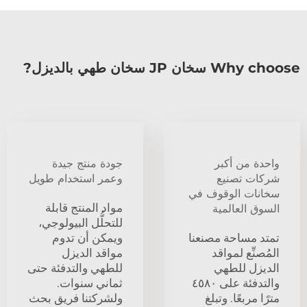
Why choose سخان JP سخان طهي بالديزل?
واحدة من أكبر
جودة منتج جيدة
شركات تصنيع
وعمر استخدام طويل
سخانات الوقوف في
مواد المنتج قابلة
السوق العالمية
للتحلُّل البيولوجي،
تمتد مساحة مصنعنا
ويمكن أن تدوم
المُصنِّع لمواقد
مواقد الديزل
الديزل للطهي
للطهي والتدفئة حتى
والتدفئة على ٤٥٨٠
ثماني سنوات.
مترًا مربعًا. وتبلغ
ولشركتنا فريق بحث