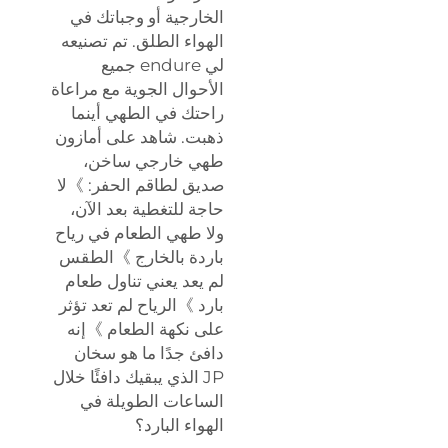
الخارجية أو وجباتك في
الهواء الطلق. تم تصنيعه
لي endure جميع
الأحوال الجوية مع مراعاة
راحتك في الطهي أينما
ذهبت. شاهد على أمازون
طهي خارجي ساخن،
صديق لطاقم الحفر: 》لا
حاجة للتغطية بعد الآن،
ولا طهي الطعام في رياح
باردة بالخارج 》الطقس
لم يعد يعني تناول طعام
بارد 》الرياح لم تعد تؤثر
على نكهة الطعام 》إنه
دافئ جدًا ما هو سخان
JP الذي يبقيك دافئًا خلال
الساعات الطويلة في
الهواء البارد؟