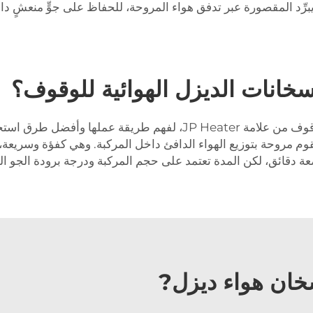
برِّد المقصورة عبر تدفق هواء المروحة، للحفاظ على جوٍّ منعشٍ دا
ل سخانات الديزل الهوائية للوقوف؟
يسأل العديد من العملاء عن سخانات الديزل الهوائية للوقوف من علامة r
وم مروحة بتوزيع الهواء الدافئ داخل المركبة. وهي كفؤة وسريعة، و
ة دقائق، لكن المدة تعتمد على حجم المركبة ودرجة برودة الجو ا