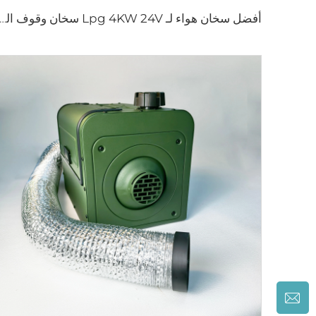
أفضل سخان هواء لـ Lpg 4KW 24V سخان وقوف السيارات لل