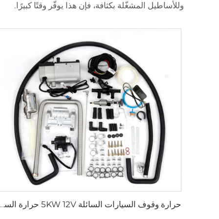
وللأساطيل المشغّلة بكثافة، فإن هذا يوفّر وقتًا كبيرًا.
حرارة وقوف السيارات السائلة 5KW 12V حرارة السيارة الغاز البنزين حرارة مائية 