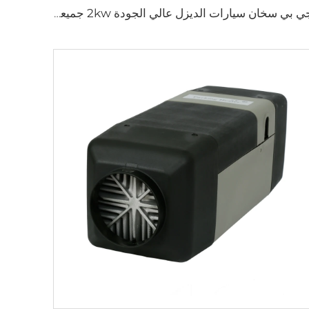
جي بي سخان سيارات الديزل عالي الجودة 2kw جميعها في واحد سخان سيارات الديزل سخانات مواقف السيارات 12v 24v للسيارات شاحنة RV