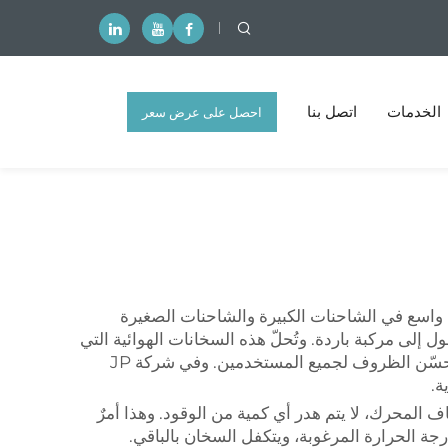
الخدمات
اتصل بنا
احصل على عرض سعر
مجاني
واسع في الشاحنات الكبيرة والشاحنات الصغيرة
إلى مركبة باردة. وتُحلّ هذه السخانات الهوائية التي
تعمل بالديزل تلك المشكلة عن طريق تسخين الهواء الداخلي دون تشغيل المحرك. وبذلك تبقى المركبة دافئة ومريحة، ما يحسّن الظروف لجميع المستخدمين. وفي شركة JP
اف المحرك، لا يتم هدر أي كمية من الوقود. وهذا أمرٌ
ة الحرارة المرغوبة، ويتكفل السخان بالباقي.