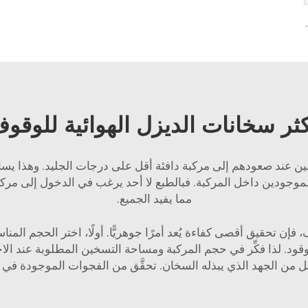
لخيام والمركبات المُتنقِّلة، يولد الكهرباء ذاتيًّا
كثر سخانات الديزل الهوائية للوقو
قين عند صعودهم إلى مركبة دافئة أقل على درجات الجليد. وهذا يس
وجودين داخل المركبة. فبالطبع لا أحد يرغب في الدخول إلى مركبة ب
مما يفيد الجميع.
إن تحقيق أقصى كفاءة يُعد أمرًا جوهريًّا. أولًا، اختر الحجم المناس
 الوقود. لذا فكِّر في حجم المركبة ومساحة التسخين المطلوبة عند الاخ
ل من الجهد الذي يبذله السخان. تحقَّق من الفجوات الموجودة في الأب