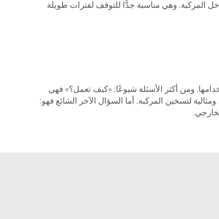
خل المركبة. وهي مناسبة جدًّا للتوقف لفترات طويلة
JP Heate، لفهم طريقة عملها وأفضل طرق استخدامها. ومن أكثر الأسئلة شيوعًا: «كيف تعمل؟» فهي
مثالية لتسخين المركبة. أما السؤال الآخر الشائع فهو:
لخارجي.