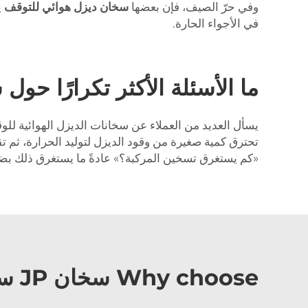
وفي حرّ الصيف، فإن بعضها
سخان ديزل هوائي للتوقف
ي
في الأجواء الحارة.
ما الأسئلة الأكثر تكرارًا حو
تحترق كمية صغيرة من وقود الديزل لتوليد الحرارة، ثم تق
«كم يستغرق تسخين المركبة؟» عادةً ما يستغرق ذلك بضع
Why choose سخان JP سخان هواء ديزل?