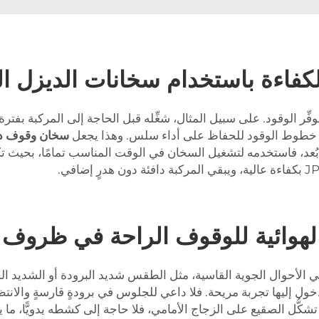
كفاءة باستخدام سخانات الديزل ال
ِّر الوقود. على سبيل المثال، شغِّله قبل الحاجة إلى المركبة بفتر
وتفقَّد خطوط الوقود للحفاظ على أداء سلس. وهذا يجعل
سخان وقوف د
 عن بُعد، فاستخدمه لتشغيل السخان في الوقت المناسب تمامًا، بحيث
الهوائية للوقوف الراحة في ظروف
ي الأحوال الجوية القاسية، مثل الطقس شديد البرودة أو الشديد 
خول إليها تجربة مريحة. فلا داعي للجلوس في برودةٍ قارسةٍ والان
شكُّل الصقيع على الزجاج الأمامي، فلا حاجة إلى كشطه يدويًّا، ما ي