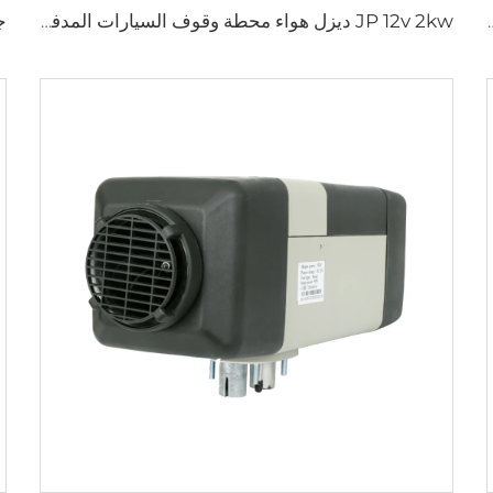
ان غاز للسيارات الشاحنات القوارب المقطورة
JP 12v 2kw ديزل هواء محطة وقوف السيارات المدفئة لمختلف السيارات مع تحكم LED في فصل الشتاء