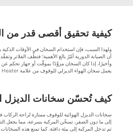
كيفية تحقيق أقصى قدر من ال
ولهذا السبب، فإن استخدام السخان في الأوقات الذكية يوف
أن الصيانة الدورية أمْرٌ بالغ الأهمية؛ فنظِّف الفلاتر 
وأخيرًا، إذا كان السخان مزوَّدًا بموقِّت أو جهاز تحكم
يعمل سخان الهواء الديزلي للوقوف من علامة JP Heater بكفاءة عالية، ويبقي المركبة دافئة دون هدرٍ إضافي.
كيف تُحسّن سخانات الديزل 
سخانات الديزل الهوائية للوقوف ممتازة لراحة الركاب ف
إلى ما دون الصفر، تسخّن المركبة بسرعة، مما يجعل الد
ثم تدخل المركبة إلى بيئة دافئة. كما تمنع هذه السخانات ت