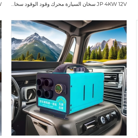
JP 4KW 12V سخان السيارة محرك وقود الوقود سخان وقود الوقود السفن سخان الديزل مماثل لـ Webasto