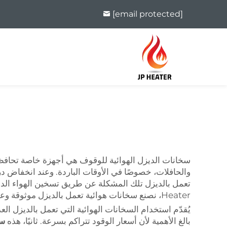
[email protected]
سخانات الديزل الهوائية للوقوف هي أجهزة خاصة تحافظ
والحافلات، خصوصًا في الأوقات الباردة. وعند انخفاض در
Heater، نصنع سخانات هوائية تعمل بالديزل موثوقة وعالية الجودة تحافظ على جاهزية أسطولك مهما كانت الظروف الجوية.
يُقدّم استخدام السخانات الهوائية التي تعمل بالديزل العد
بالغ الأهمية لأن أسعار الوقود تتراكم بسرعة. ثانيًا، هذه
سخ