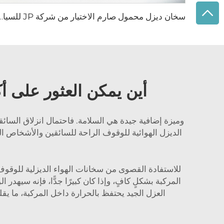
سخان ديزل محمول صارم الاختيار من شركة JP للسيارات الترفيهية (RV) وسخان وقوف ل
أين يمكن العثور على أ
وميزة إضافية جيدة هي السلامة. فاحتمال انزلاق السائ
الديزل الهوائية للوقوف الراحة للسائقين والأشخاص الم
للاستفادة القصوى من سخانات الهواء الديزلية للوقوف، ف
المركبة بشكلٍ كافٍ، وإذا كان كبيرًا جدًّا، فإنه سيهدر
العزل الجيد يحتفظ بالحرارة داخل المركبة، ما يقل