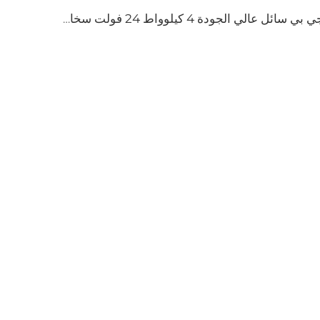
جي بي سائل عالي الجودة 4 كيلوواط 24 فولت سخان وقوف السيارات للقوارب