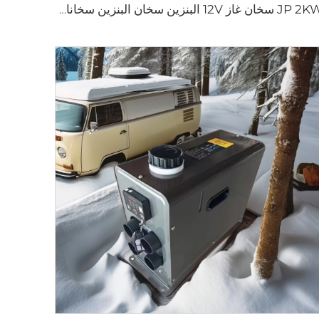
JP 2KW سخان غاز 12V البنزين سخان البنزين سخانات وقوف السيارات