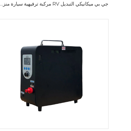
جي بي ميكانيكي التبديل RV مركبة ترفيهية سيارة منزل ملحقات RV الأجهزة كامبر فان DIY الكهربائية الألومنيوم سرير مصعد