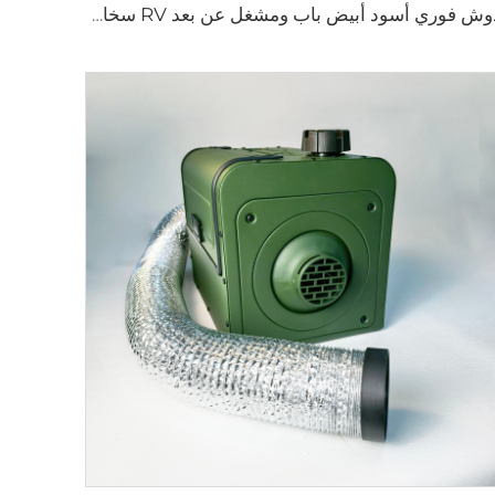
دوش فوري أسود أبيض باب ومشغل عن بعد RV سخان مياه غازي بدون خزان