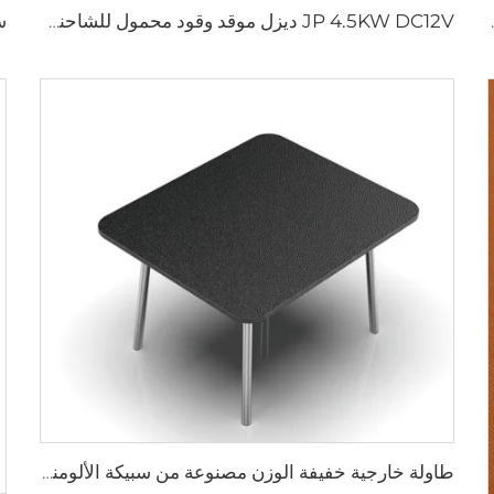
حرارة بدون خزان غاز سخان الماء
JP 4.5KW DC12V ديزل موقد وقود محمول للشاحنة كامبر سيارة محمولة قافلة RV موقد الديزل
طاولة خارجية خفيفة الوزن مصنوعة من سبيكة الألومنيوم، سهلة التخزين، طاولة للتنزه والتخييم، قابلة للحمل، ومزودة بموقد ديزل محمول وتصميم شقوق