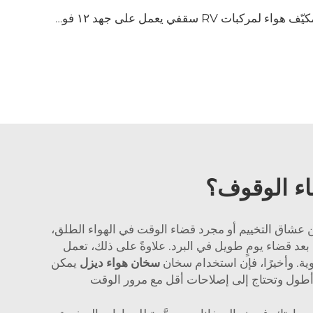
مكيّف هواء لمركبات RV سقفي يعمل على جهد ١٢ فولت/٢٤ فولت — نظام مدمج ثنائي الوظيفة للتبريد والتدفئة، سخّان عالمي هادئ (للاستخدام في الفانات/الشاحنات المغلقة/المقطورات السياحية)
اء الوقوف؟
من عشاق التخييم أو مجرد قضاء الوقت في الهواء الطلق،
عد قضاء يومٍ طويل في البرد. علاوةً على ذلك، تعمل
ية. وأخيرًا، فإن استخدام سخان
سخان هواء ديزل
يمكن
 أطول وتحتاج إلى إصلاحات أقل مع مرور الوقت