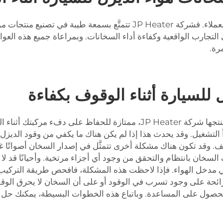
وأخيرًا، فكِّر في العلامة التجارية والتعليقات التي يتركها العملاء. فشركة ter
 التجارب الواقعية وكفاءة أداء السخانات. وبمراعاة جميع هذه العو
رة.
للسيارة أثناء الوقوف بكفاءة
سخانات الهواء الديزل لوقوف السيارات، مثل تلك التي تنتجها شركة JP Heater
لتشغيل. وقد يحدث هذا إذا لم يكن هناك ما يكفي من وقود الديزل في
 وقد تكون هناك مشكلة أخرى تتمثَّل في إصدار السخان أصواتًا غر
ن بانتظام والتحقق من وجود أي أجزاء مرتخية. وأحيانًا قد لا يُ
 مدخل الهواء. فإذا لاحظت هذه المشكلة، فافحص طريقة التركيب و
رائحة على وجود تسرب في الوقود أو على أن السخان لا يحرق الوقو