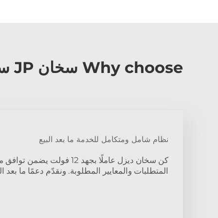
Why choose سخان JP سخان هواء ديزل للسيارة أثناء الوقوف?
نظام شامل ومتكامل للخدمة ما بعد البيع
كن سخان ديزل عاملًا بجهد 12 فولت 
المتطلبات والمعايير المطلوبة. ونقدّم دعمًا ما بعد ال