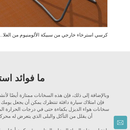
كرسي استرخاء خارجي من سبيكة الألومنيوم من العلامة اليابانية JP، قابل للطي، مناسب للصيد والشواطئ والتنزه والتخييم
ما فوائد اس
وبالإضافة إلى ذلك، فإن هذه السخانات ممتازة أيضًا لأن
فإن امتلاك سيارة دافئة تنتظرك يمكن أن يجعل يومك أ
سخانات هواء الديزل بكفاءة حتى في درجات الحرارة الم
أن يقلل من التآكل والبلى الذي يتعرض له محرك