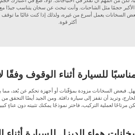
بًا، لكن من المهم أن تفكر في احتياجاتك. أولًا، ضع في اعتبارك ح
كبر حجمًا مثل الشاحنات. وأنت تبحث عن سخان يتناسب جيدًا مع 
بعض السخانات يعمل أسرع من غيره، ولذلك إذا كنت غالبًا ما توق
أكثر قوة.
سبًا للسيارة أثناء الوقوف وفقًا ل
 فبعض السخانات مزودة بمؤقّتات أو أجهزة تحكم عن بُعد، مما يس
خارج، وتريد أن تقفز إلى سيارة دافئة. ومن الجيد أيضًا التحقق م
 مرتاحًا لعملية التركيب، فاختر نموذجًا يمكنك تثبيته دون عناءٍ كبير
انات هواء الديزل للسيارة أثناء ا