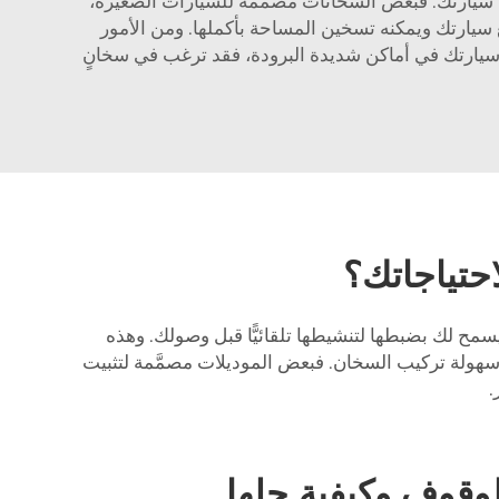
جم سيارتك. فبعض السخانات مصمَّمة للسيارات الصغيرة،
سيارتك ويمكنه تسخين المساحة بأكملها. ومن الأمور
ف سيارتك في أماكن شديدة البرودة، فقد ترغب في سخانٍ
احتياجاتك؟
مح لك بضبطها لتنشيطها تلقائيًّا قبل وصولك. وهذه
ن سهولة تركيب السخان. فبعض الموديلات مصمَّمة لتثبيت
.
لوقوف وكيفية حلها