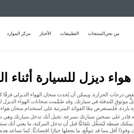
من نحن
المنتجات
التطبيقات
الأخبار
مركز الموارد
واء ديزل للسيارة أثناء ا
تنخفض درجات الحرارة. ويمكن أن يُحدث سخان الهواء الديزلي فرقًا ك
أهمية امتلاك حلٍّ موثوقٍ للتدفئة في سيارتك. وقد صُمِّمت سخانات الهواء ال
رة باردة. فلنستعرض معًا الفوائد المترتبة على استخدام سخان هواء 
 قادر على تسخين سيارتك بسرعة. تخيل أنك تدخل سيارتك وهي دافئ
يمكنك ضبطه ليُشغَّل تلقائيًّا قبل أن تدخل المركبة، ما يعني أنك ستت
وقودًا أقل مما قد تتوقَّع، ما يجعلها خيارًا اقتصاديًّا. كما تساعد ه