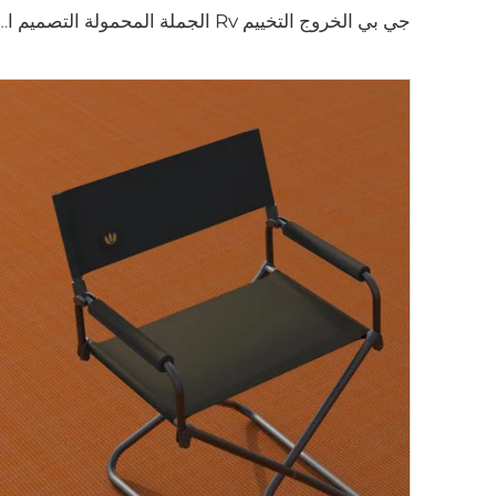
جي بي الخروج التخييم Rv الجملة المحمولة التصميم الجذاب البروبان مضخة ال