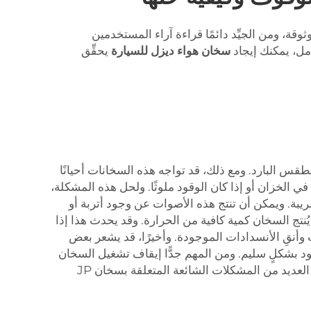
JP Hea تتمتَّع بسمعة طيبة في تصنيع منتجات موثوقة، ومن الجيِّد دائمًا قراءة آراء المستخدمين
امل، يمكنك إيجاد
سخان هواء ديزل للسيارة
يحقِّق
، ممتازة للحفاظ على دفء مركبتك أثناء الطقس البارد. ومع ذلك، قد تواجه هذه السخانات أحيانًا
 الخزان أو إذا كان الوقود ملوثًا. ولحل هذه المشكلة،
يبة. ويمكن أن تنتج هذه الأصوات عن وجود أتربة أو
نتج السخان كمية كافية من الحرارة. وقد يحدث هذا إذا
أنقِ الأنسدادات الموجودة. وأخيرًا، قد يشعر بعض
د بشكلٍ سليم. ومن المهم جدًّا إيقاف تشغيل السخان
فورًا والتحقق من التسربات أو الاتصال بفني متخصص للحصول على المساعدة. وباتباع هذه الخطوات البسيطة، يمكنك حل العديد من المشكلات الشائعة المتعلقة بسخان JP