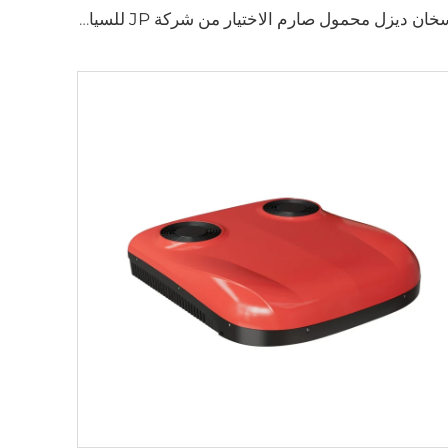
سخان ديزل محمول صارم الاختيار من شركة JP للسيارات الترفيهية (RV) وسخان وقوف للخيام والمركبات المُتنقِّلة، يولد الكهرباء ذاتيًّا