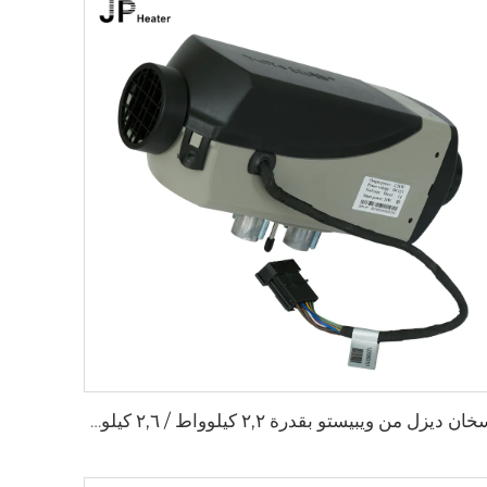
سخان ديزل من ويبيستو بقدرة ٢,٢ كيلوواط / ٢,٦ كيلوواط، ١٢ فولت / ٢٤ فولت، لمقصورة الشاحنات ووقت الوقوف، سخان هواء من إبيرسباخر