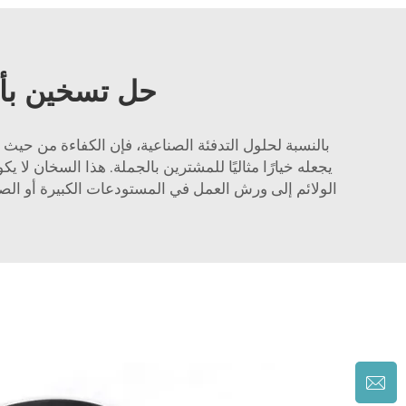
حل تسخين بأس
بالنسبة لحلول التدفئة الصناعية، فإن الكفاءة من حيث ا
يجعله خيارًا مثاليًا للمشترين بالجملة. هذا السخان ل
الولائم إلى ورش العمل في المستودعات الكبيرة أو الصغيرة. مع JP Heater، وداعًا للظروف القذرة والباردة في العمل، ومرحبًا بالحرارة النظيفة والرخي