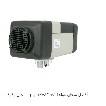
أفضل سخان هواء لـ Lpg 4KW 24V سخان وقوف السيارات لل