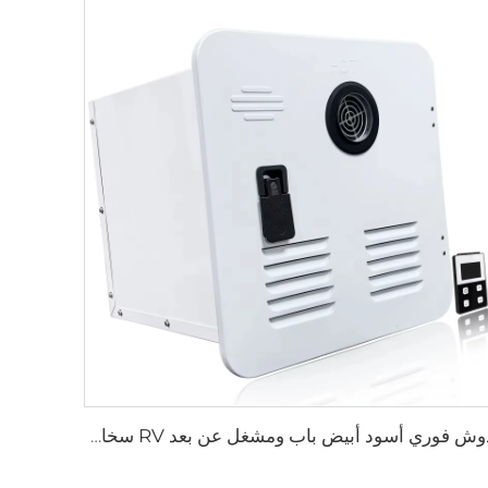
دوش فوري أسود أبيض باب ومشغل عن بعد RV سخان مياه غازي بدون خزان