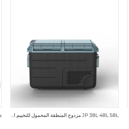
سيارة
JP 38L 48L 58L مزدوج المنطقة المحمول للتخييم الكهربائي المبرد صندوق DC ضاغط المجمد الثلاجة ثلاجات سيارات