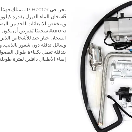
نحن في JP Heater نمتلك فهمًا واضحًا لحماية بيئتنا. لهذا السبب، تم تصميم
5
ومنخفض الانبعاثات للحد من البص
Aurora شخصًا يُفترض أن يكو
السخان خيار جيد للأشخاص الذين ل
وسائل تدفئة دون شعور بالذنب. وع
بتدفئة تعمل بكفاءة طوال الفصول 
إبقاء الأطفال دافئين لفترة طويلة