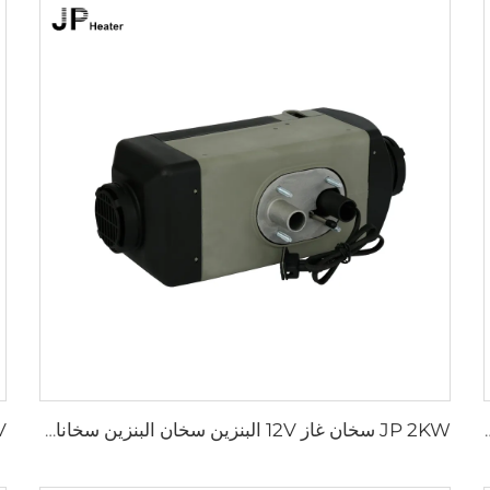
زين حرارة للشاحنات الحفارة الحافلة خارج الطريق
JP 2KW سخان غاز 12V البنزين سخان البنزين سخانات وقوف السيارات