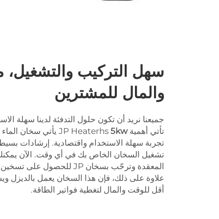
سهل التركيب والتشغيل، م
والمال للمشترين
جميعنا نريد أن تكون حلول التدفئة لدينا سهلة الاس
تأتي أهمية JP Heaterhs
5kw
يأتي سخان الماء ب
تجربة سهلة الاستخدام واقتصادية. إرشادات بسيط
تشغيل السخان الخاص بك في أي وقت. الآن يمكنك أ
المعقدة وترحّب بسخان JP للحصو
علاوة على ذلك، فإن هذا السخان يعمل بالديزل ويسه
أقل للوقت والمال لتغطية فواتير الطاقة.