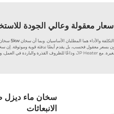
عار معقولة وعالي الجودة للاستخ
لتكلفة والأداء هما المطلبان الأساسيان. وبما أن سخان
5kw
سخان ا
ا يكون بسعر معقول فحسب، بل يقدم أيضًا تدفئة قوية وموثوقة. إن س
صة بأعلى معايير الجودة.
سخان ماء ديزل ص
الانبعاثات