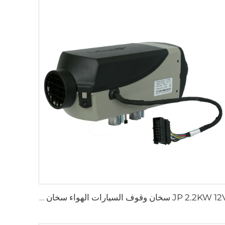
JP 2.2KW 12V سخان وقوف السيارات الهواء سخان غاز للسيارات الشاحنات القوارب المقطورة