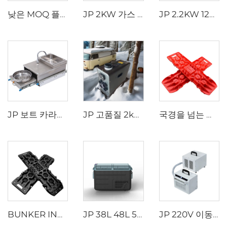
낮은 MOQ 플라스틱 외부 온도 센서 2.2kw 및 4kw 주차용 히터용
JP 2KW 가스 히터 12V 휘발유 가솔린 히터 주차 히터 차량용
JP 2.2KW 12V 공기 주차 히터 가스 히터 차량 트럭 보트 모바일 홈 카라반용
JP 보트 카라반 캠핑밴 모터홈 RV 스테인레스 스틸 가스 스토브 버너 조리기구 통합 싱크 및 수전 포함 끌어내림식
JP 고품질 2kw 자동차 디젤 히터 올인원 자동차 보트 공기 주차 히터 12v 24v 자동차 RV 트럭용
국경을 넘는 탈출 보드 트랙션 복구 보드 키트 복구 보드 트랙션 트랙 자동차 지프 오프로드용 매트
BUNKER INDUST 차량 내장 잭 베이스 오프로드 복구 보드 모래 진흙 타이어 트랙션 보드 자동차 복구 트랙
JP 38L 48L 58L 듀얼존 휴대용 캠핑 전기 쿨러 박스 DC 컴프레서 냉동고 냉장고 차량용 냉장고
JP 220V 이동형 에어컨 리모컨 모델 110V 차량용 스플릿 에어컨 텐트 캠핑 RV 전용