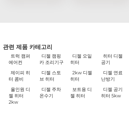
관련 제품 카테고리
트럭 캠퍼
디젤 캠핑
디젤 오일
히터 디젤
에어컨
카 조리기구
히터
공기
제이피 히
디젤 스토
2kw 디젤
디젤 연료
터 콤비
브 히터
히터
난방기
올인원 디
디젤 주차
보트용 디
디젤 공기
젤 히터
온수기
젤 히터
히터 5kw
2kw