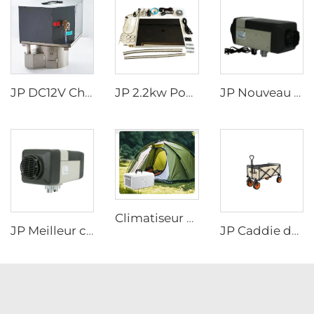
JP DC12V Chauffe-eau au diesel avec réservoir d'eau de 18L pour camping-car, fourgon aménagé, bateau
JP 2.2kw Poêle au diesel Cuisinière Plaque chauffante pour cuisson Poêle à fuel diesel
JP Nouveau Airdronic 2KW 12V 24V Chauffage stationnaire air pour bateaux Camping-cars VR Caravanes Vans Camions Similaire à Webasto
Climatiseur portable JP 220v/50hz 220v/60hz Tout-en-un R134a Mobile Climatisation
JP Meilleur chauffage à air Lpg 4KW 24V Chauffage de stationnement pour camping-car, bateau et voiture
JP Caddie de Courses Extérieur Pliant Chariot de Pique-nique Caddie de Camping Wagon à Plateforme Pliable