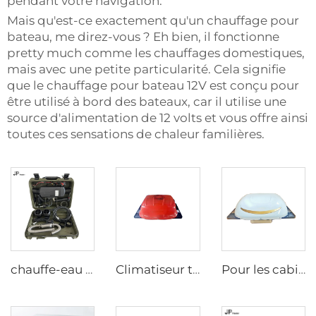
pendant votre navigation.
Mais qu'est-ce exactement qu'un chauffage pour
bateau, me direz-vous ? Eh bien, il fonctionne
pretty much comme les chauffages domestiques,
mais avec une petite particularité. Cela signifie
que le chauffage pour bateau 12V est conçu pour
être utilisé à bord des bateaux, car il utilise une
source d'alimentation de 12 volts et vous offre ainsi
toutes ces sensations de chaleur familières.
chauffe-eau diesel universel 2kw tout-en-un 12V&24V, chauffage diesel portable pour tente et camping
Climatiseur tout-en-un 24v pour camion, camping-car et bateau
Pour les cabines de camion Conditionneur d'air électrique Conditionneur d'air intégré/Type surplombant 24V