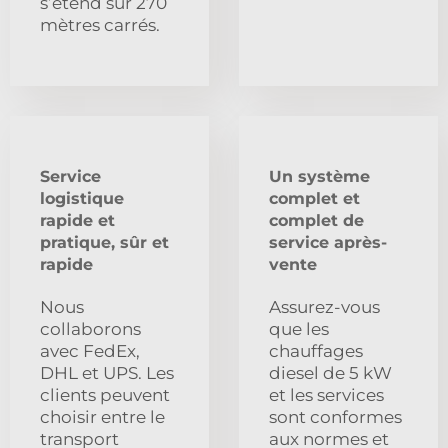
s’étend sur 270
mètres carrés.
Service
Un système
logistique
complet et
rapide et
complet de
pratique, sûr et
service après-
rapide
vente
Nous
Assurez-vous
collaborons
que les
avec FedEx,
chauffages
DHL et UPS. Les
diesel de 5 kW
clients peuvent
et les services
choisir entre le
sont conformes
transport
aux normes et