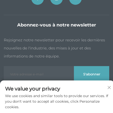
Abonnez-vous à notre newsletter
Rejoignez notre newsletter pour recevoir les dernières
nouvelles de l'industrie, des mises à jour et des
informations de notre équipe.
S'abonner
We value your privacy
Droits d'auteur © JP China Trade Int’l Co., Ltd. Tous droits réservés -
We use cookies and similar tools to provide our services. If
Politique de confidentialité
you don't want to accept all cookies, click Personalize
Remonter en haut
cookies.