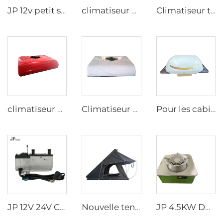
JP 12v petit système de climatisation à air refroidi par batterie pour camion/grue climatiseur de stationnement pour camion/grue
climatiseur 24V pour voiture avec fonction sommeil, fixé au toit pour cabine de camion
Climatiseur tout-en-un 24v pour camion, camping-car et bateau
climatiseur de stationnement alimenté par batterie 12V pour cabine de tracteur et sommeil du camion
Climatiseur de stationnement pour cabines de camion 24V garantie longue durée Climatiseur pour couchette de camion
Pour les cabines de camion Conditionneur d'air électrique Conditionneur d'air intégré/Type surplombant 24V
JP 12V 24V Chauffage d'eau au diesel Chauffage stationnaire à eau 5KW pour camion
Nouvelle tente de toit facile à installer pour camping en plein air JP Coque rigide Clamshell SUV pour voiture Capacité 3 personnes Tente de toit rigide australienne
JP 4.5KW DC12V Diesel Poêle Portable pour Camping-car Camionnette Portable Voiture Caravane RV Poêle au Diesel