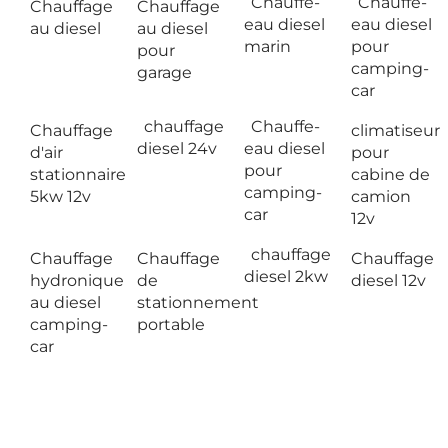
Chauffe-
Chauffe-
Chauffage
Chauffage
eau diesel
eau diesel
au diesel
au diesel
marin
pour
pour
camping-
garage
car
chauffage
Chauffe-
Chauffage
climatiseur
diesel 24v
eau diesel
d'air
pour
pour
stationnaire
cabine de
camping-
5kw 12v
camion
car
12v
chauffage
Chauffage
Chauffage
Chauffage
diesel 2kw
hydronique
de
diesel 12v
au diesel
stationnement
camping-
portable
car