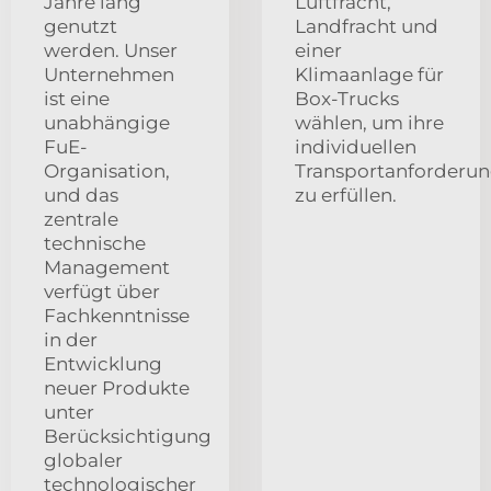
Jahre lang
Luftfracht,
genutzt
Landfracht und
werden. Unser
einer
Unternehmen
Klimaanlage für
ist eine
Box-Trucks
unabhängige
wählen, um ihre
FuE-
individuellen
Organisation,
Transportanforderu
und das
zu erfüllen.
zentrale
technische
Management
verfügt über
Fachkenntnisse
in der
Entwicklung
neuer Produkte
unter
Berücksichtigung
globaler
technologischer