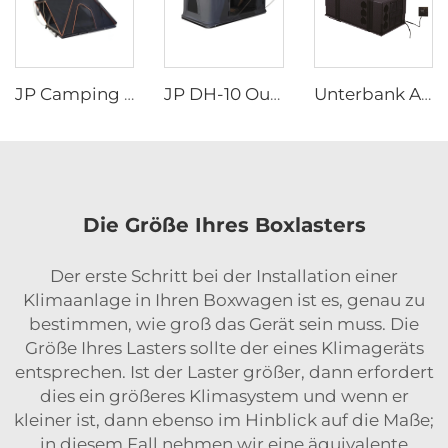
JP Camping Dreieck Auto Dachzelt Hartes Muschelgehäuse Schwarz Grau Aluminium 4 Personen Hartes Dachzelt
JP DH-10 Outdoor Camping Faltbares Zelt Hartes Gehäuse Dachzelt Suv Geländewagen Fahrzeuge Auto Dachzelt
Unterbank Auto-Klimagerät Untermontage RV Elektrisches Klimagerät für Wohnwagen LKW 9000Btu 220V-240V
Die Größe Ihres Boxlasters
Der erste Schritt bei der Installation einer
Klimaanlage in Ihren Boxwagen ist es, genau zu
bestimmen, wie groß das Gerät sein muss. Die
Größe Ihres Lasters sollte der eines Klimageräts
entsprechen. Ist der Laster größer, dann erfordert
dies ein größeres Klimasystem und wenn er
kleiner ist, dann ebenso im Hinblick auf die Maße;
in diesem Fall nehmen wir eine äquivalente