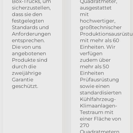
Box-Trucks, um
Quadratmeter,
sicherzustellen,
ausgestattet
dass sie den
mit
festgelegten
hochwertiger,
Standards und
großtechnischer
Anforderungen
Produktionsausrüst
entsprechen.
mit mehr als 60
Die von uns
Einheiten. Wir
angebotenen
verfügen
Produkte sind
zudem über
durch die
mehr als 50
zweijährige
Einheiten
Garantie
Prüfausrüstung
geschützt.
sowie einen
standardisierten
Kühlfahrzeug-
Klimaanlagen-
Testraum mit
einer Fläche von
270
Quadratmetern.