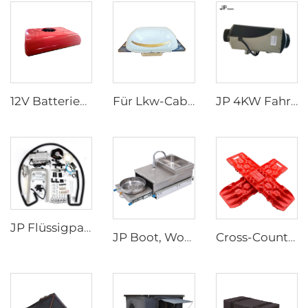
12V Batteriebetriebene Traktorkabine LKW-Schlafraum-Parkklimagerät für LKW
Für Lkw-Cabs Elektrischer Klimaanlagen Einheitser Klima / Überkopf-Typ Klimaanlage 24V
JP 4KW Fahrerhaus-Luftheizung für alle Fahrzeuge Diesel Parkheizung 12V 24V Luftheizung
JP Flüssigparkheizung 5KW 12V Autoheizung Benzin Flüssigwärmeerzeuger Heizung
JP Boot, Wohnwagen, Campervan, Motorhome, RV Edelstahl-Ausziehgasofen Brenner mit integrierter Spüle und Wasserhahn
Cross-Country Escape Board Schleppungswerkzeug Kit Schleppungsplatten Reifengriffmatten für Auto Jeep Geländewagen