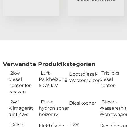
Verwandte Produktkategorien
2kw
Luft-
Triclicks
Bootsdiesel-
diesel
Parkheizung
diesel
Wasserheizer
heater for
5kW 12V
heater
caravan
24V
Diesel
Diesel-
Dieslkocher
Klimagerät
hydronischer
Wassererhit
für LKWs
heizer rv
Wohnwage
Diesel
12V
Elektrischer
Dieselheiz