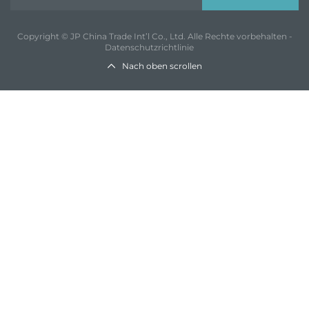
Copyright © JP China Trade Int’l Co., Ltd. Alle Rechte vorbehalten -
Datenschutzrichtlinie
Nach oben scrollen