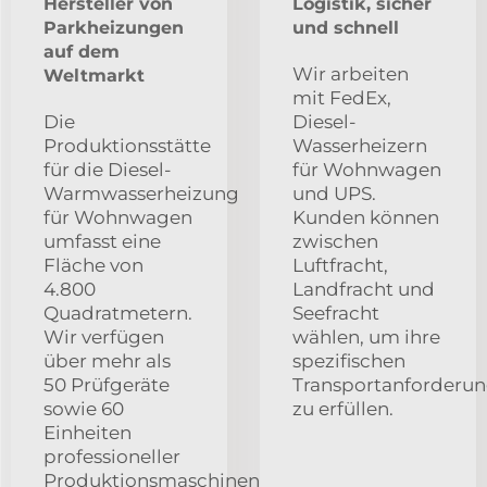
Hersteller von
Logistik, sicher
Parkheizungen
und schnell
auf dem
Wir arbeiten
Weltmarkt
mit FedEx,
Die
Diesel-
Produktionsstätte
Wasserheizern
für die Diesel-
für Wohnwagen
Warmwasserheizung
und UPS.
für Wohnwagen
Kunden können
umfasst eine
zwischen
Fläche von
Luftfracht,
4.800
Landfracht und
Quadratmetern.
Seefracht
Wir verfügen
wählen, um ihre
über mehr als
spezifischen
50 Prüfgeräte
Transportanforderu
sowie 60
zu erfüllen.
Einheiten
professioneller
Produktionsmaschinen