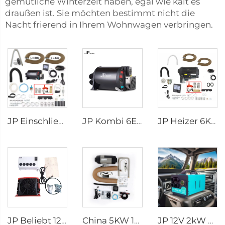
gemütliche Winterzeit haben, egal wie kalt es
draußen ist. Sie möchten bestimmt nicht die
Nacht frierend in Ihrem Wohnwagen verbringen.
JP Einschließlich Ventile Teile 4KW Diesel +2kw Elektrisch 220V 12V Warmwasser- und Warm-Luft-Kombiheizung Bluetooth App Controller
JP Kombi 6E LPG 6kw 12v Luft- und Wasserheizer für Wohnwagen, Motorhomes ähnlich wie Truma
JP Heizer 6KW 12V LPG Gas Kombi 110V 220V Luft- und Wasserheizer ähnlich wie Truma Kombi 6e
JP Beliebt 12v Split Box-Typ Parkklimaanlage für Lkw-Schlafkojen Baggerkabinen
China 5KW 12V Volt GAS-Caravanheizung Luftheizung Benzin Parkheizung für Caravan
JP 12V 2kW Diesel-Luftparkheizung für verschiedene Autos mit LED-Steuerung im Winter