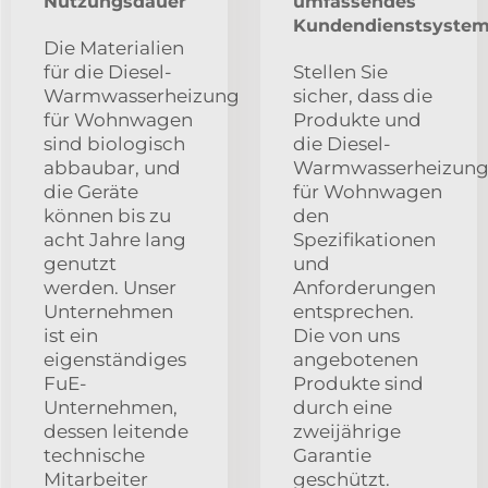
Nutzungsdauer
umfassendes
Kundendienstsyste
Die Materialien
für die Diesel-
Stellen Sie
Warmwasserheizung
sicher, dass die
für Wohnwagen
Produkte und
sind biologisch
die Diesel-
abbaubar, und
Warmwasserheizun
die Geräte
für Wohnwagen
können bis zu
den
acht Jahre lang
Spezifikationen
genutzt
und
werden. Unser
Anforderungen
Unternehmen
entsprechen.
ist ein
Die von uns
eigenständiges
angebotenen
FuE-
Produkte sind
Unternehmen,
durch eine
dessen leitende
zweijährige
technische
Garantie
Mitarbeiter
geschützt.