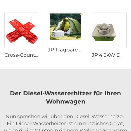
JP Tragbares Klimagerät 220v/50hz 220v/60hz Alles-in-Einem R134a Mobile Klimaanlage
Cross-Country Escape Board Schleppungswerkzeug Kit Schleppungsplatten Reifengriffmatten für Auto Jeep Geländewagen
JP 4.5KW DC12V Diesel Portable Fuel Herd für Truck Camper Portable Auto-Caravan RV-Dieselherd
Der Diesel-Wassererhitzer für Ihren
Wohnwagen
Nun sprechen wir über den Diesel-Wasserheizer.
Ein Diesel-Wasserheizer ist ein nützliches Gerät,
wenn du im Winter in deinem Wohnwagen warm