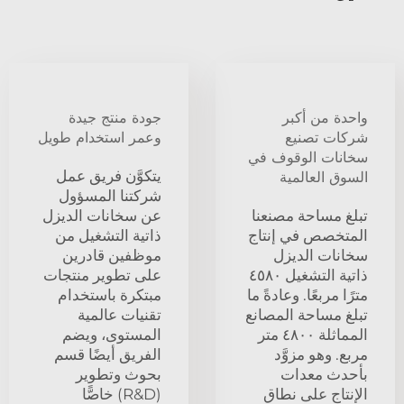
واحدة من أكبر
جودة منتج جيدة
شركات تصنيع
وعمر استخدام طويل
سخانات الوقوف في
يتكوَّن فريق عمل
السوق العالمية
شركتنا المسؤول
تبلغ مساحة مصنعنا
عن سخانات الديزل
المتخصص في إنتاج
ذاتية التشغيل من
سخانات الديزل
موظفين قادرين
ذاتية التشغيل ٤٥٨٠
على تطوير منتجات
مترًا مربعًا. وعادةً ما
مبتكرة باستخدام
تبلغ مساحة المصانع
تقنيات عالمية
المماثلة ٤٨٠٠ متر
المستوى، ويضم
مربع. وهو مزوَّد
الفريق أيضًا قسم
بأحدث معدات
بحوث وتطوير
الإنتاج على نطاق
(R&D) خاصًّا