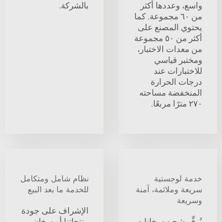
واسع، وعددها أكثر
بالشركة.
من ٦٠ مجموعة. كما
يحتوي المصنع على
أكثر من ٥٠ مجموعة
من معدات الاختبار،
ومختبر قياسي
للاختبارات عند
درجات الحرارة
المنخفضة مساحته
٢٧٠ مترًا مربعًا.
خدمة لوجستية
نظام شامل ومتكامل
سريعة وملائمة، آمنة
للخدمة ما بعد البيع
وسريعة
الإشراف على جودة
نُوفِّر شحن سخانات
منتجاتنا أو سخان