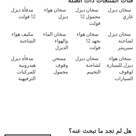
فئات المنتجات ذات الصلة
سخان ديزل
سخان ديزل
سخان هواء
مدفأة ديزل
غازي
محمول 12
ديزل
12 فولت
فولت
سخان ديزل
سخان هواء
سخان الماء
مكيف هواء
لشاحنة
بجهد 12
والهواء
الشاحنة
سبرينتر
فولت
الديزل
سخان هواء
سخان ديزل
مسخن
مدفأة ديزل
ديزل للسيارة
لشاحنة
وقوف
هيدرونية
لوقوف
التخييم
محمول
للمركبات
السيارات
الترفيهية
هل لم تجد ما تبحث عنه؟