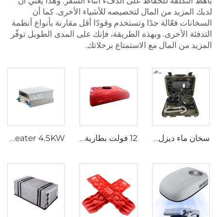
باهظ التكلفة للحفاظ على الدفء أثناء السفر. وهذا يعني أن
لديك المزيد من المال لتخصيصه للأشياء الأخرى. كما أن
السخانات فعّالة جدًا وتستخدم وقودًا أقل مقارنة بأنواع أنظمة
التدفئة الأخرى. وبهذه الطريقة، فإنك على المدى الطويل توفّر
المزيد من المال مع الاستمتاع برحلاتك.
سخان ماء ديزل هوائي عالمي 2kw كل شيء في واحد 12V و 24V سخان هوائي ديزل للوقوف خيمة محمولة سخان ديزل للتخييم
12 فولت بطارية تعمل بمكبرة الجرار شاحنة سرير موقف للسيارات مكيف الهواء للشاحنة
JP Heater 4.5KW الموقد الديزل 12V الموقد الديزل القافلة الطباخ المطبخ المنزلق للطباخ RV