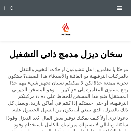
سخان ديزل مدمج ذاتي التشغيل
مرحبًا يا مغامرين! هل تتشوقون لرحلات التخييم والتنقل
بالمركبات الترفيهية مع العائلة والأصدقاء هذا الصيف؟ ستكون
تجربة ممتعة جدًا! لكن لا يمكنكم نسيان تجهيز شيء مهم جدًا
رفع مستوى المغامرة إلى حدٍ كبير — وهو المسخن الديزلي
المستقل! صُنع هذا المسخن للحفاظ على دفء مركبتكم
الترفيهية، أو حتى خيمتكم إذا كنتم في أماكن باردة. ويعمل كل
ذلك بالديزل، الذي ينبغي أن يكون من السهل الحصول عليه.
دعونا نرى أولاً كيف يمكنك توفير بعض المال! يُعد الديزل وقودًا
شائعًا، وبالتالي لا تستهلك ميزانيتك بالكامل باستخدام وقود