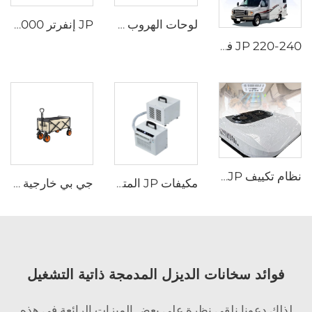
لوحات الهروب عبر البلاد مجموعة استرداد الجر لوحات استرداد الجر مسارات السيارات للسيارات جيب خارج الطريق
JP إنفرتر 10000 وحدة حرارية بريطانية 220-240 فولت، مكيف هواء للسيارة تحت المقعد، تركيب من الأسفل، مكيف كهربائي للمركبات المتنقلة والشاحنات والعربات الترحال
JP 220-240 فولت 50 هرتز 220 فولت مكيف هواء سقف للسيارة والمركبات الترفيهية للكارافان والموتور هوم
نظام تكييف JP بجهد 24 فولت تيار متردد على سطح الشاحنات، مكيف هواء كهربائي 12 فولت للشاحنات
مكيفات JP المتنقلة بنظام التحكم عن بعد، موديل 110 فولت، مكيف هواء للسيارة من نوع السبليت، مناسب للتخييم في الخيم والمركبات الترفيهية (RV)
جي بي خارجية التسوق عربة نزهة عربة التخييم عربة التخييم قابلة للطي
فوائد سخانات الديزل المدمجة ذاتية التشغيل
لذلك دعونا نلقي نظرة على بعض الميزات الرائعة في هذه