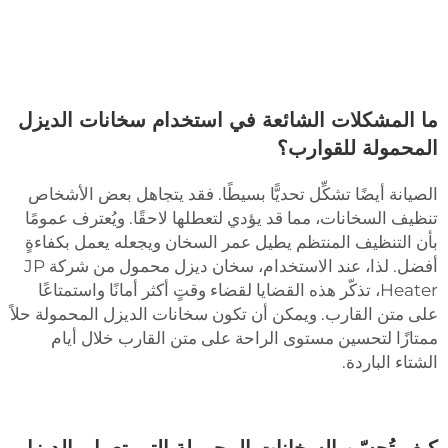
ما المشكلات الشائعة في استخدام سخانات الديزل
المحمولة للقوارب؟
الصيانة أيضًا تشكِّل تحديًّا بسيطًا. فقد يتجاهل بعض الأشخاص
تنظيف السخانات، مما قد يؤدي لتعطلها لاحقًا. ويُعترف عمومًا
بأن التنظيف المنتظم يطيل عمر السخان ويجعله يعمل بكفاءةٍ
أفضل. لذا، عند الاستخدام،
سخان ديزل محمول
من شركة JP
Heater، تذكّر هذه القضايا لقضاء وقتٍ أكثر أمانًا واستمتاعًا
على متن القارب. ويمكن أن تكون سخانات الديزل المحمولة حلاً
ممتازًا لتحسين مستوى الراحة على متن القارب خلال أيام
الشتاء الباردة.
كيف تُحسّن السخانات المحمولة التي تعمل بالديزل