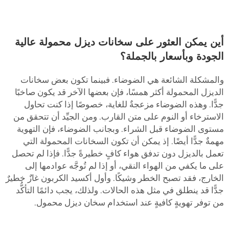
أين يمكن العثور على سخانات ديزل محمولة عالية
الجودة وبأسعار بالجملة؟
والمشكلة الشائعة هي الضوضاء. فبينما تكون بعض سخانات
الديزل المحمولة أكثر همسًا، فإن بعضها الآخر قد يكون صاخبًا
جدًّا. وهذه الضوضاء مزعجةٌ للغاية، خصوصًا إذا كنت تحاول
الاسترخاء أو النوم على متن القارب. ومن الجيِّد أن تتحقق من
مستوى الضوضاء قبل الشراء. وبجانب الضوضاء، فإن التهوية
مهمةٌ جدًّا أيضًا. إذ يمكن أن تكون السخانات المحمولة التي
تعمل بالديزل دون تدفق هواء كافٍ خطيرةً جدًّا. فإذا لم تحصل
على ما يكفي من الهواء النقي، أو إذا لم تُوجَّه عوادمها إلى
الخارج، فقد تصبح الخطر وشيكًا. وأول أكسيد الكربون غازٌ خطيرٌ
جدًّا قد ينطلق في مثل هذه الحالات. ولذلك، يجب دائمًا التأكُّد
من توفر تهويةٍ كافيةٍ عند استخدام سخان ديزل محمول.