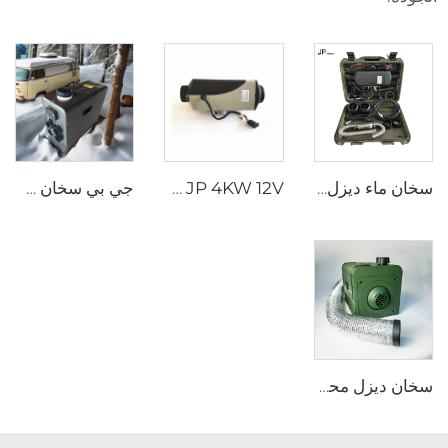
سخان ماء ديزل هوائي عالمي 2kw كل شيء في واحد 12V و 24V سخان هوائي ديزل للوقوف خيمة محمولة سخان ديزل للتخييم
JP 4KW 12V سخان السيارة محرك وقود الوقود سخان وقود الوقود السفن سخان الديزل مماثل لـ Webasto
جي بي سخان سيارات الديزل عالي الجودة 2kw جميعها في واحد سخان سيارات الديزل سخانات مواقف السيارات 12v 24v للسيارات شاحنة RV
سخان ديزل محمول صارم الاختيار من شركة JP للسيارات الترفيهية (RV) وسخان وقوف للخيام والمركبات المُتنقِّلة، يولد الكهرباء ذاتيًّا