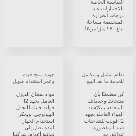
القياسية الخاصة
بالاختبارات عند
درجات الحرارة
المنخفضة مساحةً
تبلغ ٢٧٠ مترًا مربعًا.
نظام شامل ومتكامل
جودة منتج جيدة
للخدمة ما بعد البيع
وعمر استخدام طويل
كن مطمئنًا بأن
مواد سخان الديزل
منتجاتك وخدماتك
العامل بجهد 12
المتعلقة بمكيّفات
فولت قابلة للتحلل
الهواء العاملة بجهد
البيولوجي، ويمكن
12 فولت للشاحنات
استخدام الجهاز
شبه المقطورة
لمدة تصل إلى
تتوافق مع
ثمانية أعوام. شركتنا