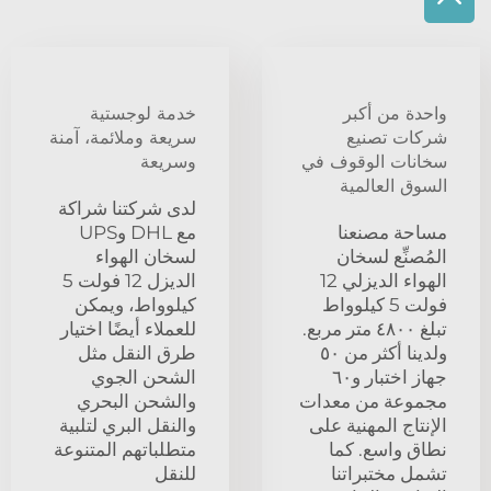
واحدة من أكبر
خدمة لوجستية
شركات تصنيع
سريعة وملائمة، آمنة
سخانات الوقوف في
وسريعة
السوق العالمية
لدى شركتنا شراكة
مساحة مصنعنا
مع DHL وUPS
المُصنِّع لسخان
لسخان الهواء
الهواء الديزلي 12
الديزل 12 فولت 5
فولت 5 كيلوواط
كيلوواط، ويمكن
تبلغ ٤٨٠٠ متر مربع.
للعملاء أيضًا اختيار
ولدينا أكثر من ٥٠
طرق النقل مثل
جهاز اختبار و٦٠
الشحن الجوي
مجموعة من معدات
والشحن البحري
الإنتاج المهنية على
والنقل البري لتلبية
نطاق واسع. كما
متطلباتهم المتنوعة
تشمل مختبراتنا
للنقل