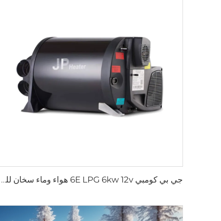
جي بي كومبي 6E LPG 6kw 12v هواء وماء سخان للسيارة الركاب، المقطورة مشابهة لتروما