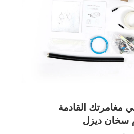
ي مغامرتك القادمة
م سخان ديزل