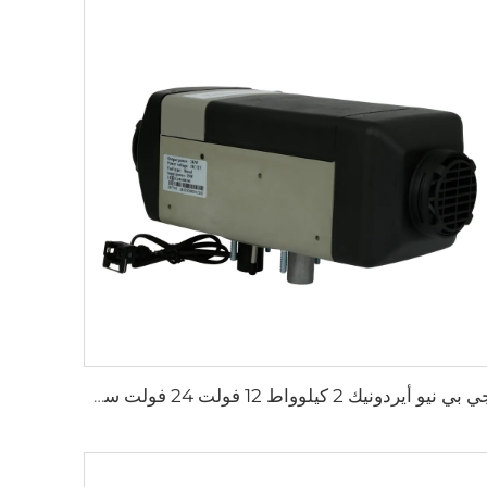
جي بي نيو أيردونيك 2 كيلوواط 12 فولت 24 فولت سخان وقوف للطائرات كامبير RV قوافل شاحنات شاحنات شاحنات مشابهة لويباستو