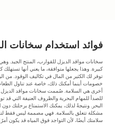
فوائد استخدام سخانات ال
سخانات مواقد الديزل للقوارب، المنتج الجيد. وهي أيض
كبيرة. وهذا يجعلها متوافقة، ما يعني أنها تستهلك 
توفر لك الكثير من المال في تكاليف الوقود. من الر
خصومات أينما أمكنك ذلك، خاصة عند تناول الطعام 
أخرى هي السلامة. صُممت سخانات مواقد الديزل ا
للصدأ للمهام البحرية والظروف العنيفة التي قد 
البحر. ونتيجةً لذلك، يمكنك الاستمتاع برحلتك دون 
مشكلة تتعلق بالسلامة. فهي مصممة ليس فقط لت
سلامتك أيضًا، لأن التواجد فوق المياه قد يكون أمر