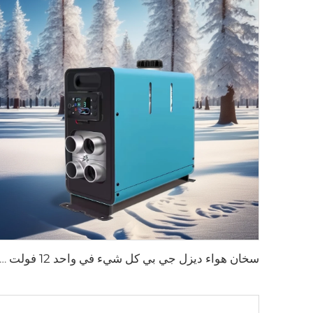
سخان هواء ديزل جي بي كل شيء في واحد 12 فولت 24 فولت 2 كيلوواط جهاز تحكم شاشة LCD عن بعد ل