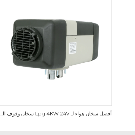
أفضل سخان هواء لـ Lpg 4KW 24V سخان وقوف السيارات لل