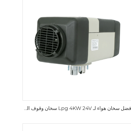
أفضل سخان هواء لـ Lpg 4KW 24V سخان وقوف السيارات للسيارة