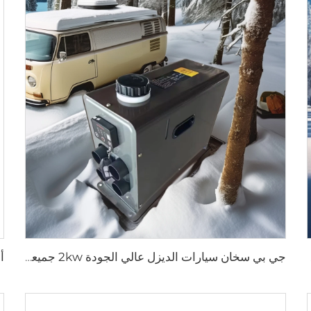
لسيارة RV
جي بي سخان سيارات الديزل عالي الجودة 2kw جميعها في واحد سخان سيارات الديزل سخانات مواقف السيارات 12v 24v للسيارات شاحنة RV