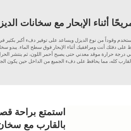
مريحًا أثناء الإبحار مع سخانات الد
ستخدم وقوداً من نوع الديزل ويساعد على توفير دفء أكبر بكثير ف
 على دفئك أنت ومرافقيك أثناء الإبحار فوق سطح الماء. يبدو سخان
درجة حرارة موقد معدني حتى يصبح أحمر اللون، ثم ينتشر الحرارة 
القارب كله، مما يحافظ على دفء الجميع من الداخل حين يكون الجو ب
استمتع براحة قصو
بالقارب مع سخان دي