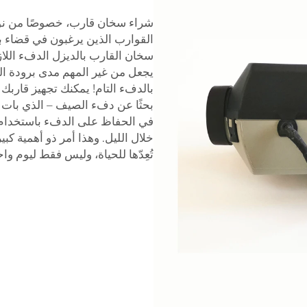
شراء سخان قارب، خصوصًا من نوع 
القوارب الذين يرغبون في قضاء بع
سخان القارب بالديزل الدفء اللاز
يجعل من غير المهم مدى برودة ا
بالدفء التام! يمكنك تجهيز قاربك
بحثًا عن دفء الصيف – الذي بات عل
في الحفاظ على الدفء باستخدام 
خلال الليل. وهذا أمر ذو أهمية كب
تُعِدّها للحياة، وليس فقط ليوم واح