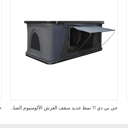
سيارة
جي بي دي 11 نمط جديد سقف العرش الألومنيوم الصلب القشرة المثلثية القشرة المفصلية سيارة سقف العرش